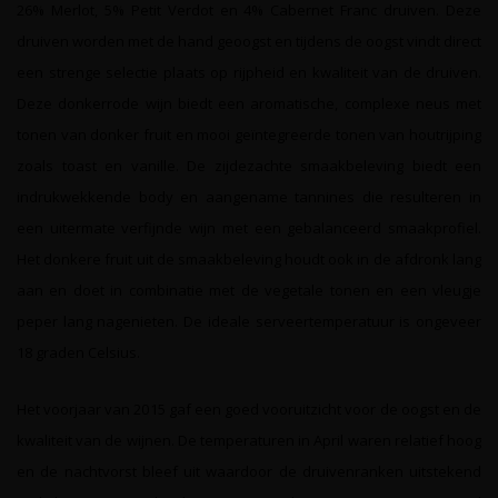
26% Merlot, 5% Petit Verdot en 4% Cabernet Franc druiven. Deze
druiven worden met de hand geoogst en tijdens de oogst vindt direct
een strenge selectie plaats op rijpheid en kwaliteit van de druiven.
Deze donkerrode wijn biedt een aromatische, complexe neus met
tonen van donker fruit en mooi geïntegreerde tonen van houtrijping
zoals toast en vanille. De zijdezachte smaakbeleving biedt een
indrukwekkende body en aangename tannines die resulteren in
een uitermate verfijnde wijn met een gebalanceerd smaakprofiel.
Het donkere fruit uit de smaakbeleving houdt ook in de afdronk lang
aan en doet in combinatie met de vegetale tonen en een vleugje
peper lang nagenieten. De ideale serveertemperatuur is ongeveer
18 graden Celsius.
Het voorjaar van 2015 gaf een goed vooruitzicht voor de oogst en de
kwaliteit van de wijnen. De temperaturen in April waren relatief hoog
en de nachtvorst bleef uit waardoor de druivenranken uitstekend