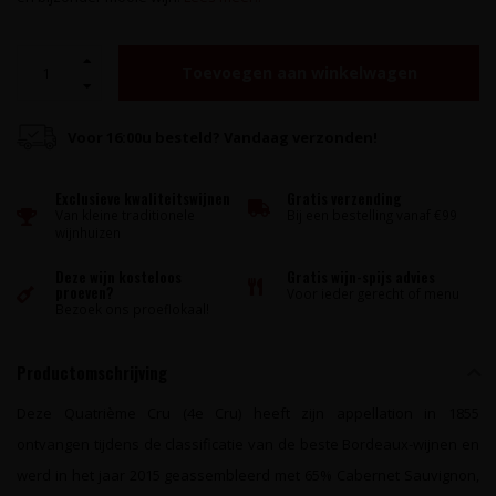
Toevoegen aan winkelwagen
Voor 16:00u besteld? Vandaag verzonden!
Exclusieve kwaliteitswijnen
Gratis verzending
Van kleine traditionele
Bij een bestelling vanaf €99
wijnhuizen
Deze wijn kosteloos
Gratis wijn-spijs advies
proeven?
Voor ieder gerecht of menu
Bezoek ons proeflokaal!
Productomschrijving
Deze Quatrième Cru (4e Cru) heeft zijn appellation in 1855
ontvangen tijdens de classificatie van de beste Bordeaux-wijnen en
werd in het jaar 2015 geassembleerd met 65% Cabernet Sauvignon,