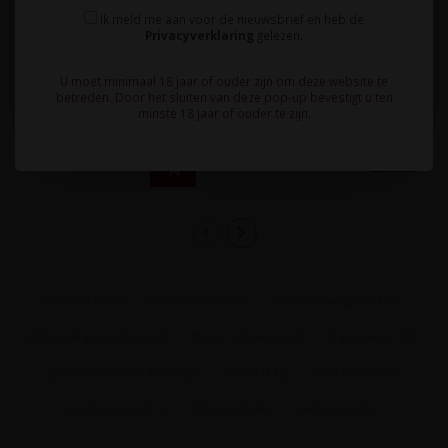
4e Cru Saint-Julien 2018 -
Julien, Bordeaux,
Ik meld me aan voor de nieuwsbrief en heb de
Saint-Julien, Bordeaux,
Privacyverklaring
gelezen.
Frankrijk
Frankrijk
Bijzonder goed jaar voor
Uitermate mooi jaar voor
deze 3ème (troisième) Cru
U moet minimaal 18 jaar of ouder zijn om deze website te
deze 4e (quatrième) Cru uit
betreden. Door het sluiten van deze pop-up bevestigt u ten
uit Saint-Julien in Bordeau..
64,95
minste 18 jaar of ouder te zijn.
Saint-Julien in Bordeaux, ..
74,95
bordeaux
(100)
cabernet franc
(66)
cabernet sauvignon
(146)
château branaire-ducru
(3)
franse rode wijn
(121)
franse wijn
(174)
grand cru classe en 1855
(32)
merlot
(143)
petit verdot
(50)
quatrieme cru
(11)
rode wijn
(198)
saint-julien
(12)