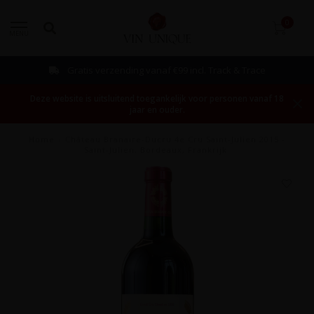
0
MENU
Gratis verzending vanaf €99 incl. Track & Trace
Deze website is uitsluitend toegankelijk voor personen vanaf 18
jaar en ouder.
Home
/
Château Branaire-Ducru 4e Cru Saint-Julien 2015 -
Saint-Julien, Bordeaux, Frankrijk