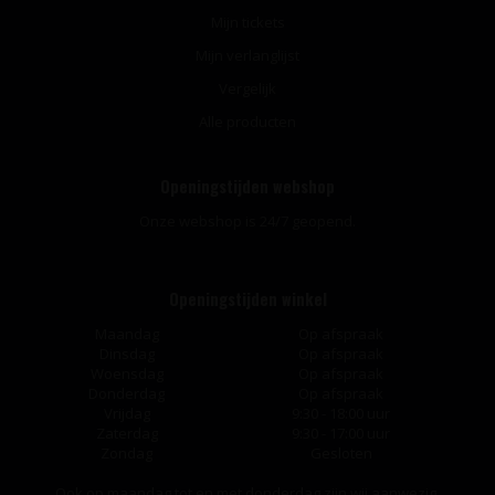
Mijn tickets
Mijn verlanglijst
Vergelijk
Alle producten
Openingstijden webshop
Onze webshop is 24/7 geopend.
Openingstijden winkel
Maandag
Op afspraak
Dinsdag
Op afspraak
Woensdag
Op afspraak
Donderdag
Op afspraak
Vrijdag
9:30 - 18:00 uur
Zaterdag
9:30 - 17:00 uur
Zondag
Gesloten
Ook op maandag tot en met donderdag zijn wij aanwezig,