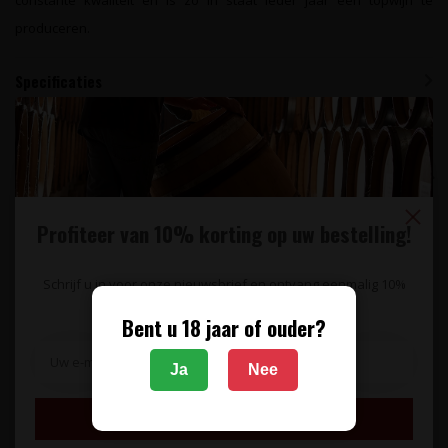
produceren.
Specificaties
Reviews
Gerelateerde producten
Profiteer van 10% korting op uw bestelling!
Schrijf u in voor onze nieuwsbrief en ontvang eenmalig 10%
korting op uw bestelling.
Bent u 18 jaar of ouder?
Ja
Nee
CHÂTEAU BRANAIRE-
CHÂTEAU LAGRANGE
DUCRU
Inschrijven
Château Lagrange 3e Cru
Château Branaire-Ducru
Saint-Julien 2018 - Saint-