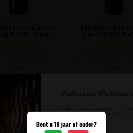
TERRE DA VINO
TERRE DA VINO
d'Asti D.O.C.G. Superiore La
Barbera Nizza D.O.C.G. Ri
 Falò Vite Colte - Piëmonte,
Luna e i Falò 2020 Vite C
Italië
Piëmonte, Italië
ere, elegante, houtgelagerde
Volle, diepe, rijke rode wijn
'Asti afkomstig uit Piëmonte...
uitsluitend produceert in de top
16,95
24,95
Profiteer van 10% korting o
MAGNUM 1,5L
Schrijf u in voor onze nieuwsbrief en ont
op uw bestelling.
Bent u 18 jaar of ouder?