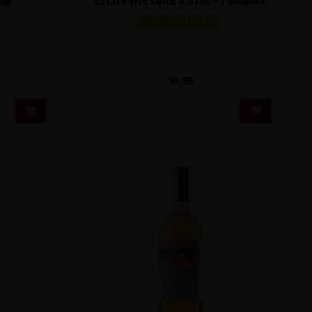
Italië
itsluitend
Deze bijzondere wijn gemaakt van
plexe, ri..
ingedroogde Moscato druiven biedt veel
concentr..
15,95