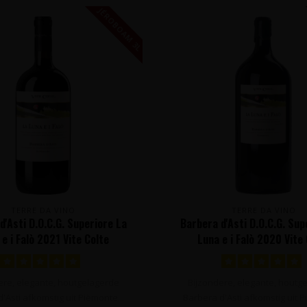
JÉROBOAM 3L
TERRE DA VINO
TERRE DA VINO
d'Asti D.O.C.G. Superiore La
Barbera d'Asti D.O.C.G. Sup
e i Falò 2021 Vite Colte
Luna e i Falò 2020 Vite
AM 3L - Piëmonte, Italië
MATHUSALEM 6L - Piëmonte
ere, elegante, houtgelagerde
Bijzondere, elegante, houtg
'Asti afkomstig uit Piëmonte...
Barbera d'Asti afkomstig uit P