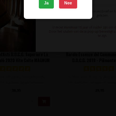
Ja
Nee
Ik meld me aan voor de nieuwsbrief en 
gelezen.
U moet minimaal 18 jaar of ouder zijn om 
Door het sluiten van deze pop-up bevestigt u 
te zijn.
TERRE DA VINO
TERRE DA VINO
d'Asti D.O.C.G. Superiore La
Barolo Essenze del Commune
Falò 2020 Vite Colte MAGNUM
D.O.C.G. 2019 - Piëmonte,
,5L - Piëmonte, Italië
ere, elegante, houtgelagerde
De kleur van de wijn is diep gr
'Asti afkomstig uit Piëmonte...
Het boeket is elegant en comp
36,95
39,95