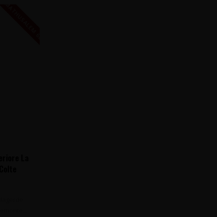
MATHUSALEM 6L
eriore La
 Colte
, Italië
elagerde
iëmonte...