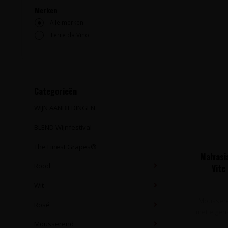
Merken
Alle merken
Terre da Vino
Categorieën
WIJN AANBIEDINGEN
BLEND Wijnfestival
The Finest Grapes®
Malvasi
Rood
Vite
Wit
Mousseren
Rosé
met eigens
Mousserend