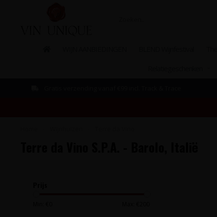
WIJN AANBIEDINGEN
BLEND Wijnfestival
The
Relatiegeschenken
Bestellen mogelijk vanaf 1 fles!
Home
/
Wijnhuizen
/
Terre da Vino
Terre da Vino S.P.A. - Barolo, Italië
Prijs
Min: €
0
Max: €
200