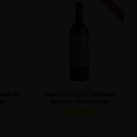
NIEUW LABEL
TERRE DA VINO
icelli Vite
Barbera d'Asti D.O.C.G. San Nicolao
lië
Vite Colte - Piëmonte, Italië
witte wijn
Zachte, soepele rode wijn van uitsluitend
n met ton..
Barbera druiven met een zeer vriendeli..
12,95