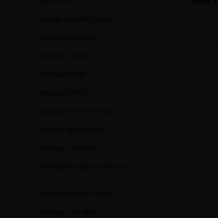
Barta Pince
(4)
Bodega Gonzalez Byass
(1)
Rijke,
Bodega Las Virtudes
(9)
weelderige
Bodega S. Arroyo
(5)
Bodegas Alvear
(1)
Bodegas Arrāez
(13)
Bodegas Cristo de la Vega
(14)
Bodegas Ignacio Marín
(9)
Bodegas Luís Marín
(26)
Bodegas Marqués de Reinosa
(8)
Bodegas Navarro López
(1)
Bodegas Toro Albalá
(1)