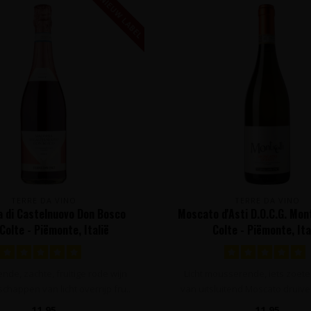
NIEUW LABEL
TERRE DA VINO
TERRE DA VINO
a di Castelnuovo Don Bosco
Moscato d'Asti D.O.C.G. Mont
 Colte - Piëmonte, Italië
Colte - Piëmonte, Ita
de, zachte, fruitige rode wijn
Licht mousserende, iets zoete 
chappen van licht overrijp fru..
van uitsluitend Moscato druive
11,95
11,95