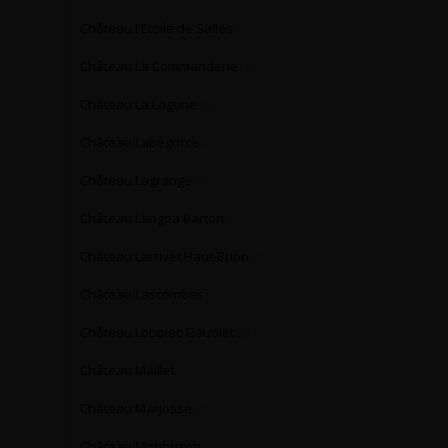
Château l'Etoile de Salles
(1)
Château La Commanderie
(1)
Château La Lagune
(1)
Château Labégorce
(2)
Château Lagrange
(3)
Château Langoa Barton
(1)
Château Larrivet Haut-Brion
(1)
Château Lascombes
(1)
Château Loupiac Gaudiet
(3)
Château Maillet
(1)
Château Marjosse
(1)
Château Monbrison
(1)