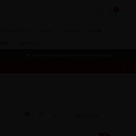
0
Dessert & Port
Vegan
Alcoholvrij
Olijfolie
izen
Wijnlanden
Onze klanten beoordelen ons gemiddeld met een 9.8!