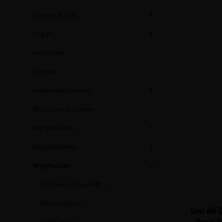
Dessert & Port
Vegan
Alcoholvrij
Olijfolie
Relatiegeschenken
Message on a bottle
Wijnproeverij
Wijnpakketten
Wijnhuizen
The Finest Grapes®
(35)
Alkimia Wines
(3)
Gavi del 
Bosio V