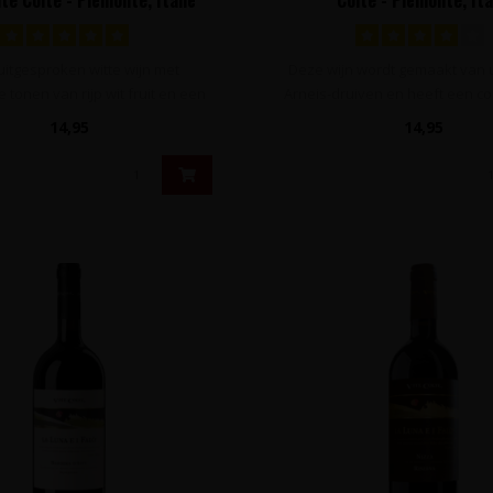
 uitgesproken witte wijn met
Deze wijn wordt gemaakt van u
 tonen van rijp wit fruit en een
Arneis-druiven en heeft een com
le..
14,95
14,95