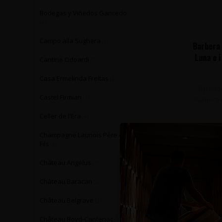
Bodegas y Viñedos Gancedo
(4)
Campo alla Sughera
(1)
Barbera 
Luna e i
Cantine Odoardi
(7)
Casa Ermelinda Freitas
(2)
Bijzond
Castel Firmian
(1)
Barbera d
Celler de l'Era
(4)
Champagne Launois Père et
Fils
(8)
Château Angélus
(1)
Château Baracan
(3)
Château Belgrave
(2)
Château Boyd-Cantenac
(2)