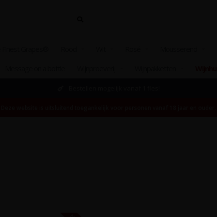
 Finest Grapes®
Rood
Wit
Rosé
Mousserend
Message on a bottle
Wijnproeverij
Wijnpakketten
Wijnhu
Bezoek ook onze winkel en ons proeflokaal
Deze website is uitsluitend toegankelijk voor personen vanaf 18 jaar en ouder.