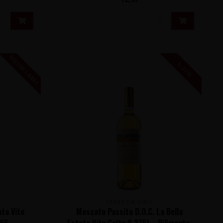
NIEUW LABEL
0,375L
TERRE DA VINO
ata Vite
Moscato Passito D.O.C. La Bella
lië
Estate Vite Colte 0,375L - Piëmonte,