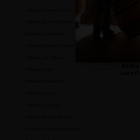
Château Branaire-Ducru
(4)
Château Brane-Cantenac
(1)
Château Cantemerle
(4)
Château Cantenac Brown
(5)
Château Clerc Milon
(1)
Barbera 
Château Cristi
(5)
Luna e i 
1
Château d'Armailhac
(6)
Bijzond
Château d'Issan
(1)
Barbera d
Château de Fuissé
(4)
Château de Gourgazaud
(11)
Château de la Commanderie
(1)