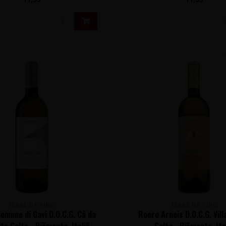
TERRE DA VINO
TERRE DA VINO
Comune di Gavi D.O.C.G. Cà da
Roero Arneis D.O.C.G. Vill
ite Colte - Piëmonte, Italië
Colte - Piëmonte, Ita