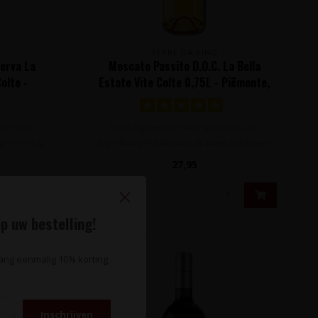
TERRE DA VINO
serva La
Moscato Passito D.O.C. La Bella
olte -
Estate Vite Colte 0,75L - Piëmonte,
Italië
 die men
Deze bijzondere wijn gemaakt van
jaren en g..
ingedroogde Moscato druiven biedt veel
concentr..
27,95
p uw bestelling!
vang eenmalig 10% korting
Inschrijven