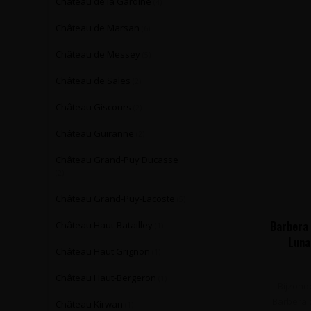
Château de la Gardine
(4)
Château de Marsan
(6)
Château de Messey
(5)
Château de Sales
(2)
Château Giscours
(2)
Château Guiranne
(2)
Château Grand-Puy Ducasse
(2)
Château Grand-Puy-Lacoste
(5)
Barbera 
Château Haut-Batailley
(1)
Luna 
Château Haut Grignon
(1)
JÉROBO
Château Haut-Bergeron
(1)
Bijzond
Barbera d
Château Kirwan
(1)