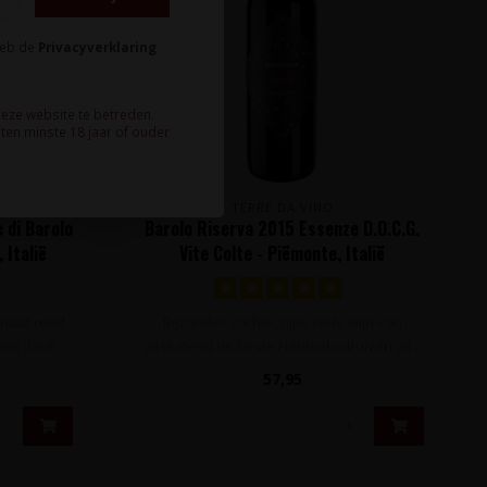
heb de
Privacyverklaring
deze website te betreden.
ten minste 18 jaar of ouder
TERRE DA VINO
 di Barolo
Barolo Riserva 2015 Essenze D.O.C.G.
 Italië
Vite Colte - Piëmonte, Italië
anaat rood.
Bijzonder zachte, rijpe rode wijn van
lex dank..
uitsluitend de beste Nebbiolo druiven uit ..
57,95