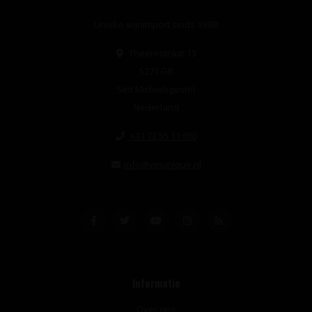
Unieke wijnimport sinds 1998!
Theerestraat 13
5271 GB
Sint Michielsgestel
Nederland
+31 73 55 11 600
info@vinunique.nl
Informatie
Over ons