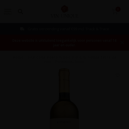
0
MENU
Gratis verzending vanaf €99 incl. Track & Trace
Deze website is uitsluitend toegankelijk voor personen vanaf 18
jaar en ouder.
Home
/
Vite Colte Roero Arneis D.O.C.G. Villata Terre da
Vino - Piëmonte, Italië