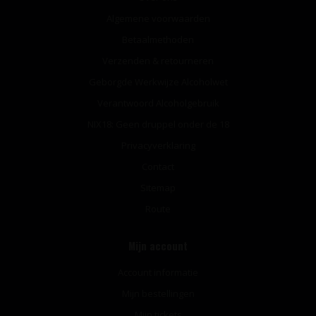
Algemene voorwaarden
Betaalmethoden
Verzenden & retourneren
Geborgde Werkwijze Alcoholwet
Verantwoord Alcoholgebruik
NIX18: Geen druppel onder de 18
Privacyverklaring
Contact
Sitemap
Route
Mijn account
Account informatie
Mijn bestellingen
Mijn tickets