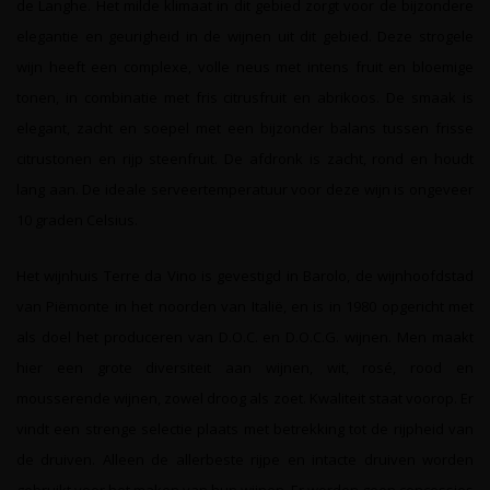
de Langhe. Het milde klimaat in dit gebied zorgt voor de bijzondere
elegantie en geurigheid in de wijnen uit dit gebied. Deze strogele
wijn heeft een complexe, volle neus met intens fruit en bloemige
tonen, in combinatie met fris citrusfruit en abrikoos. De smaak is
elegant, zacht en soepel met een bijzonder balans tussen frisse
citrustonen en rijp steenfruit. De afdronk is zacht, rond en houdt
lang aan. De ideale serveertemperatuur voor deze wijn is ongeveer
10 graden Celsius.
Het wijnhuis Terre da Vino is gevestigd in Barolo, de wijnhoofdstad
van Piëmonte in het noorden van Italië, en is in 1980 opgericht met
als doel het produceren van D.O.C. en D.O.C.G. wijnen. Men maakt
hier een grote diversiteit aan wijnen, wit, rosé, rood en
mousserende wijnen, zowel droog als zoet. Kwaliteit staat voorop. Er
vindt een strenge selectie plaats met betrekking tot de rijpheid van
de druiven. Alleen de allerbeste rijpe en intacte druiven worden