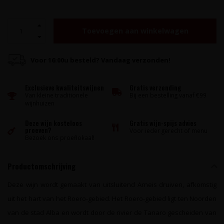
Toevoegen aan winkelwagen
Voor 16:00u besteld? Vandaag verzonden!
Exclusieve kwaliteitswijnen
Gratis verzending
Van kleine traditionele
Bij een bestelling vanaf €99
wijnhuizen
Deze wijn kosteloos
Gratis wijn-spijs advies
proeven?
Voor ieder gerecht of menu
Bezoek ons proeflokaal!
Productomschrijving
Deze wijn wordt gemaakt van uitsluitend Arneis druiven, afkomstig
uit het hart van het Roero-gebied. Het Roero-gebied ligt ten Noorden
van de stad Alba en wordt door de rivier de Tanaro gescheiden van