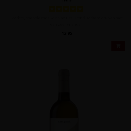
Zachte, soepele rode wijn van uitsluitend Barbera druiven met
een zeer vriendeli..
12,95