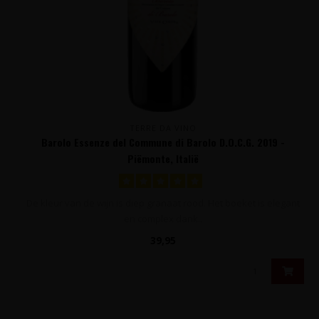
TERRE DA VINO
Barolo Essenze del Commune di Barolo D.O.C.G. 2019 -
Piëmonte, Italië
De kleur van de wijn is diep granaat rood. Het boeket is elegant
en complex dank..
39,95