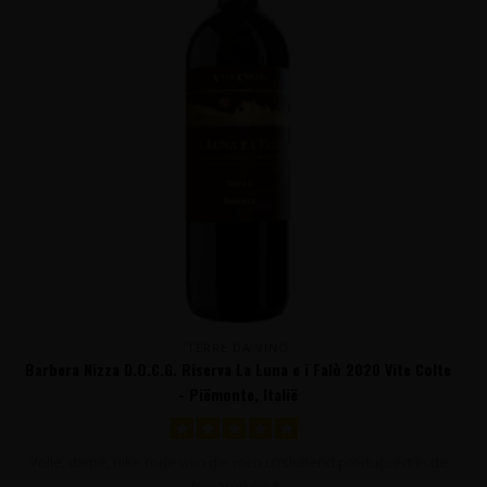
TERRE DA VINO
Barbera Nizza D.O.C.G. Riserva La Luna e i Falò 2020 Vite Colte
- Piëmonte, Italië
Volle, diepe, rijke rode wijn die men uitsluitend produceert in de
topjaren en g..