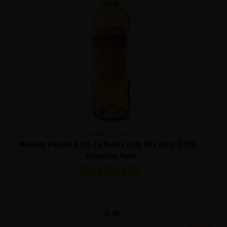
TERRE DA VINO
Moscato Passito D.O.C. La Bella Estate Vite Colte 0,375L -
Piëmonte, Italië
Deze bijzondere wijn gemaakt van ingedroogde Moscato druiven
biedt veel concentr..
15,95