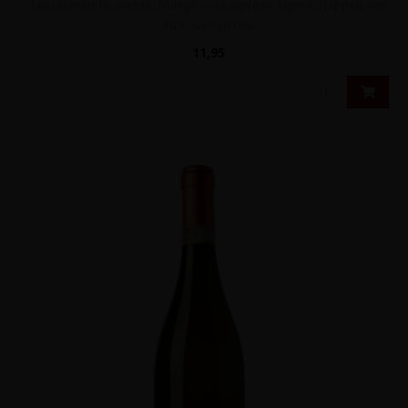
Mousserende, zachte, fruitige rode wijn met eigenschappen van
licht overrijp fru..
11,95