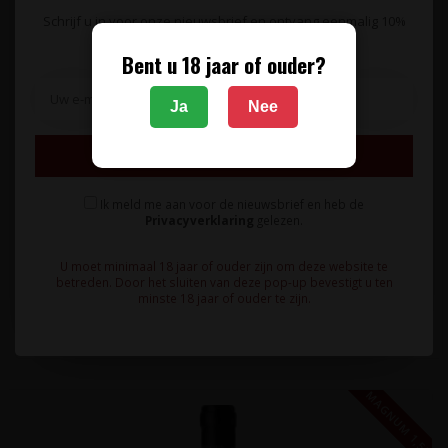
Schrijf u in voor onze nieuwsbrief en ontvang eenmalig 10%
korting op uw bestelling.
Bent u 18 jaar of ouder?
Ja
Nee
TERRE DA VINO
Moscato Passito D.O.C. La Bella Estate Vite Colte 0,75L -
Inschrijven
Piëmonte, Italië
Ik meld me aan voor de nieuwsbrief en heb de
Privacyverklaring
gelezen.
Deze bijzondere wijn gemaakt van ingedroogde Moscato druiven
biedt veel concentr..
U moet minimaal 18 jaar of ouder zijn om deze website te
27,95
betreden. Door het sluiten van deze pop-up bevestigt u ten
minste 18 jaar of ouder te zijn.
MAGNUM 1,5L