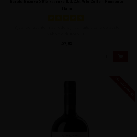
Barolo Riserva 2015 Essenze D.O.C.G. Vite Colte - Piëmonte,
Italië
Bijzonder zachte, rijpe rode wijn van uitsluitend de beste
Nebbiolo druiven uit ..
57,95
JÉROBOAM 3L