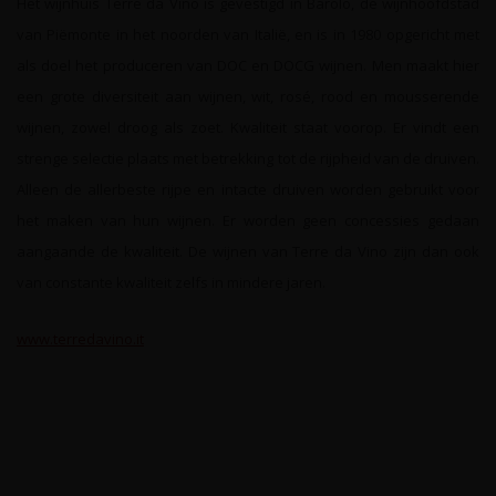
Het wijnhuis Terre da Vino is gevestigd in Barolo, de wijnhoofdstad
van Piëmonte in het noorden van Italië, en is in 1980 opgericht met
als doel het produceren van DOC en DOCG wijnen.
Men maakt hier
een grote diversiteit aan wijnen, wit, rosé, rood en mousserende
wijnen, zowel droog als zoet. Kwaliteit staat voorop. Er vindt een
strenge selectie plaats met betrekking tot de rijpheid van de druiven.
Alleen de allerbeste rijpe en intacte druiven worden gebruikt voor
het maken van hun wijnen. Er worden geen concessies gedaan
aangaande de kwaliteit. De wijnen van Terre da Vino zijn dan ook
van constante kwaliteit zelfs in mindere jaren.
www.terredavino.it