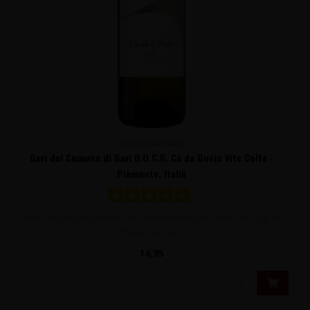
TERRE DA VINO
Gavi del Comune di Gavi D.O.C.G. Cà da Bosio Vite Colte -
Piëmonte, Italië
Rijke, uitgesproken witte wijn met weelderige tonen van rijp wit
fruit en een le..
14,95