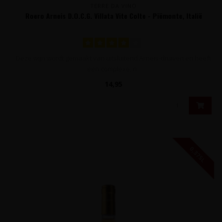
TERRE DA VINO
Roero Arneis D.O.C.G. Villata Vite Colte - Piëmonte, Italië
Deze wijn wordt gemaakt van uitsluitend Arneis-druiven en heeft
een complexe, ri..
14,95
0,375L