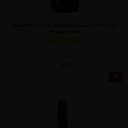
TERRE DA VINO
Barbera d'Asti D.O.C.G. Superiore La Luna e i Falò Vite Colte -
Piëmonte, Italië
Bijzondere, elegante, houtgelagerde Barbera d'Asti afkomstig uit
Piëmonte...
16,95