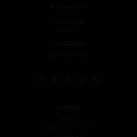
Theerestraat 13
5271 GB
Sint Michielsgestel
Nederland
+31 73 55 11 600
info@vinunique.nl
Informatie
Over ons
Algemene voorwaarden
Betaalmethoden