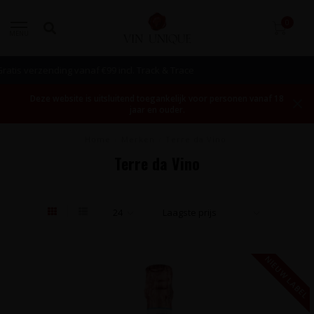
0
MENU
Bestellen mogelijk vanaf 1 fles!
Deze website is uitsluitend toegankelijk voor personen vanaf 18
jaar en ouder.
Home
/
Merken
/
Terre da Vino
Terre da Vino
NIEUW LABEL