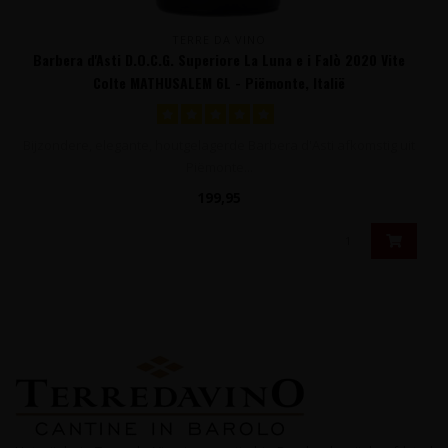
TERRE DA VINO
Barbera d'Asti D.O.C.G. Superiore La Luna e i Falò 2020 Vite
Colte MATHUSALEM 6L - Piëmonte, Italië
Bijzondere, elegante, houtgelagerde Barbera d'Asti afkomstig uit
Piëmonte...
199,95