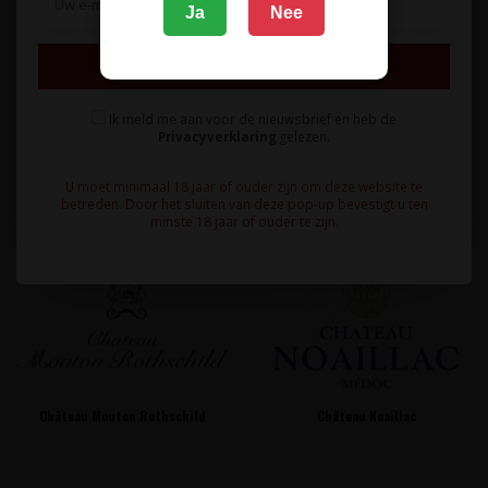
Ja
Nee
Inschrijven
Ik meld me aan voor de nieuwsbrief en heb de
Privacyverklaring
gelezen.
Château Marjosse
Château Moulin de Malfourat
U moet minimaal 18 jaar of ouder zijn om deze website te
betreden. Door het sluiten van deze pop-up bevestigt u ten
minste 18 jaar of ouder te zijn.
Château Mouton Rothschild
Château Noaillac