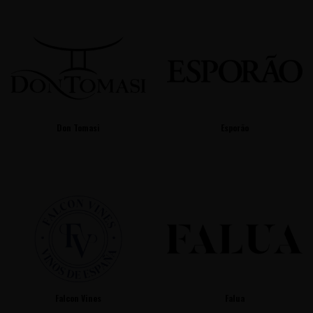
Don Tomasi
Esporão
Falcon Vines
Falua