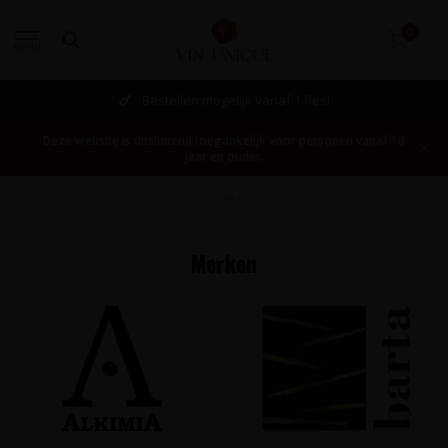
0
MENU
Bestellen mogelijk vanaf 1 fles!
Deze website is uitsluitend toegankelijk voor personen vanaf 18
jaar en ouder.
Home
/
Merken
Merken