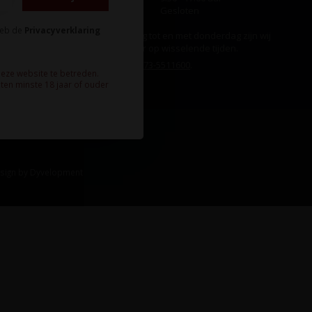
Zondag
Gesloten
heb de
Privacyverklaring
Ook op maandag tot en met donderdag zijn wij
aanwezig, echter op wisselende tijden.
Bel ons gerust:
073-5511600
.
deze website te betreden.
ten minste 18 jaar of ouder
sign
by
Dyvelopment