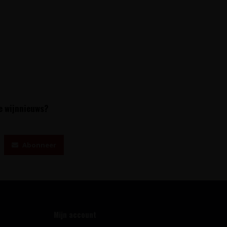
te wijnnieuws?
Abonneer
Mijn account