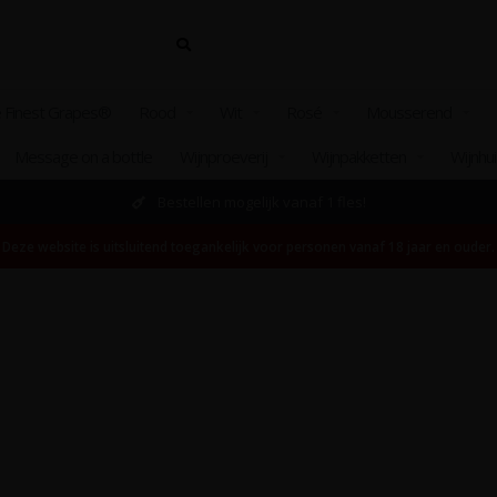
 Finest Grapes®
Rood
Wit
Rosé
Mousserend
Message on a bottle
Wijnproeverij
Wijnpakketten
Wijnhu
Bestellen mogelijk vanaf 1 fles!
Deze website is uitsluitend toegankelijk voor personen vanaf 18 jaar en ouder.