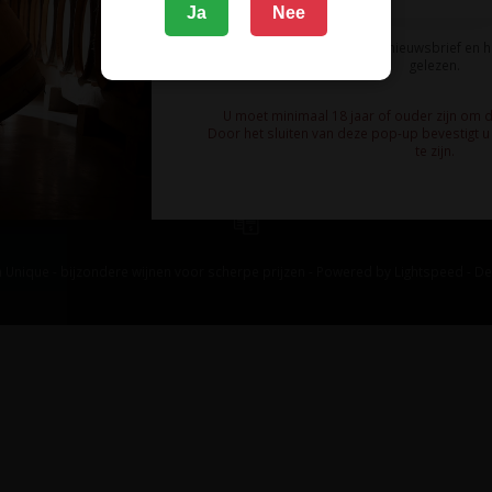
Ja
Nee
Ik meld me aan voor de nieuwsbrief en 
gelezen.
U moet minimaal 18 jaar of ouder zijn om 
Door het sluiten van deze pop-up bevestigt u 
te zijn.
 Unique - bijzondere wijnen voor scherpe prijzen - Powered by
Lightspeed
-
De