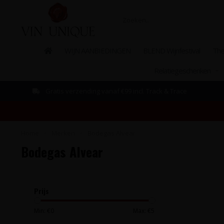
WIJN AANBIEDINGEN
BLEND Wijnfestival
The
Relatiegeschenken
Gratis verzending vanaf €99 incl. Track & Trace
Home
/
Merken
/
Bodegas Alvear
Bodegas Alvear
Prijs
Min: €
0
Max: €
5