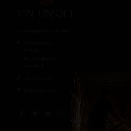
Unieke wijnimport sinds 1998!
Theerestraat 13
5271 GB
Sint Michielsgestel
Nederland
+31 73 55 11 600
info@vinunique.nl