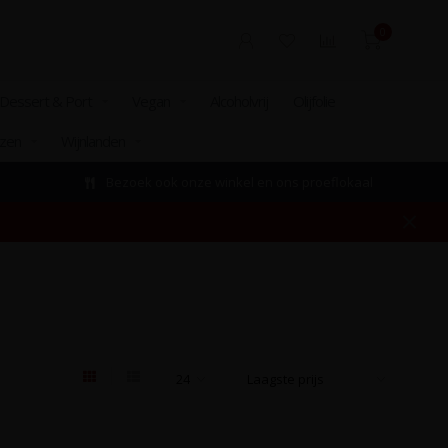
0
Dessert & Port
Vegan
Alcoholvrij
Olijfolie
izen
Wijnlanden
Bezoek ook onze winkel en ons proeflokaal