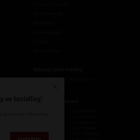
Account informatie
Mijn bestellingen
Mijn tickets
Mijn verlanglijst
Vergelijk
Alle producten
Openingstijden webshop
Onze webshop is 24/7 geopend.
p uw bestelling!
Openingstijden winkel
Maandag
Op afspraak
vang eenmalig 10% korting
Dinsdag
Op afspraak
Woensdag
Op afspraak
Donderdag
Op afspraak
Vrijdag
9:30 - 18:00 uur
Inschrijven
Zaterdag
9:30 - 17:00 uur