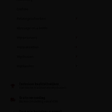
Olijfolie
Relatiegeschenken
Message on a bottle
Wijnproeverij
Wijnpakketten
Wijnhuizen
Wijnlanden
Exclusieve kwaliteitswijnen
Van kleine traditionele wijnhuizen
Gratis verzending
Bij een bestelling vanaf €99
Deze wijn kosteloos proeven?