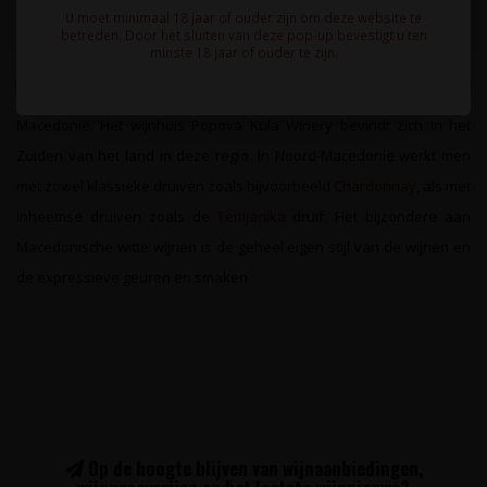
U moet minimaal 18 jaar of ouder zijn om deze website te
betreden. Door het sluiten van deze pop-up bevestigt u ten
minste 18 jaar of ouder te zijn.
Ons assortiment Noord-Macedonische witte wijn is afkomstig uit de
regio Demir Kapija, één van de bekendste wijngebieden in Noord-
Macedonië
. Het wijnhuis Popova Kula Winery bevindt zich in het
Zuiden van het land in deze regio. In Noord-Macedonië werkt men
met zowel klassieke druiven zoals bijvoorbeeld
Chardonnay
, als met
inheemse druiven zoals de
Temjanika
druif. Het bijzondere aan
Macedonische witte wijnen is de geheel eigen stijl van de wijnen en
de expressieve geuren en smaken.
Op de hoogte blijven van wijnaanbiedingen,