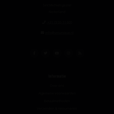
Sint Michielsgestel
Nederland
+31 73 55 11 600
info@vinunique.nl
Informatie
Over ons
Algemene voorwaarden
Betaalmethoden
Verzenden & retourneren