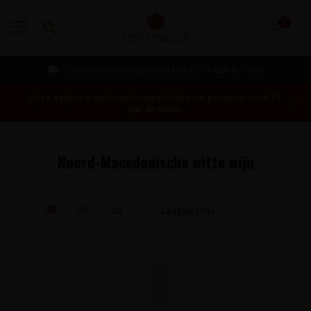
0
MENU
Gratis verzending vanaf €99 incl. Track & Trace
Deze website is uitsluitend toegankelijk voor personen vanaf 18
jaar en ouder.
Home
/
Wit
/
Landen
/
Noord-Macedonië
Noord-Macedonische witte wijn