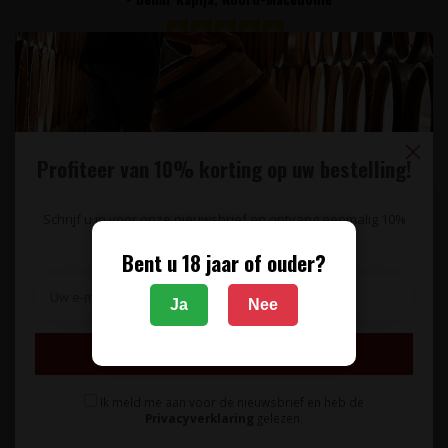
Stevige, houtgerijpte witte wijn van uitsluitend Chardonnay
druiven. Tonen van h..
17,95
Profiteer van 10% korting op uw bestelling!
Schrijf u in voor onze nieuwsbrief en ontvang eenmalig 10%
korting op uw bestelling.
Bent u 18 jaar of ouder?
Ja
Nee
Inschrijven
Ik meld me aan voor de nieuwsbrief en heb de
Privacyverklaring
gelezen.