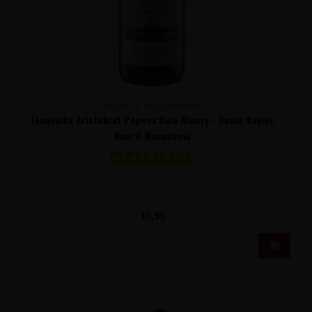
POPOVA KULA WINERY
Temjanika Aristokrat Popova Kula Winery - Demir Kapija,
Noord-Macedonië
Aromatische, uitgesproken witte wijn van Temjanika druiven.
Gekonfijt citrusfrui..
10,95