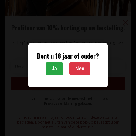
Profiteer van 10% korting op uw bestelling!
Schrijf u in voor onze nieuwsbrief en ontvang eenmalig 10%
korting op uw bestelling.
Bent u 18 jaar of ouder?
Unieke wijnimport sinds 1998!
Ja
Nee
Theerestraat 13
Inschrijven
5271 GB
Sint Michielsgestel
Ik meld me aan voor de nieuwsbrief en heb de
Nederland
Privacyverklaring
gelezen.
+31 73 55 11 600
U moet minimaal 18 jaar of ouder zijn om deze website te
betreden. Door het sluiten van deze pop-up bevestigt u ten
minste 18 jaar of ouder te zijn.
info@vinunique.nl