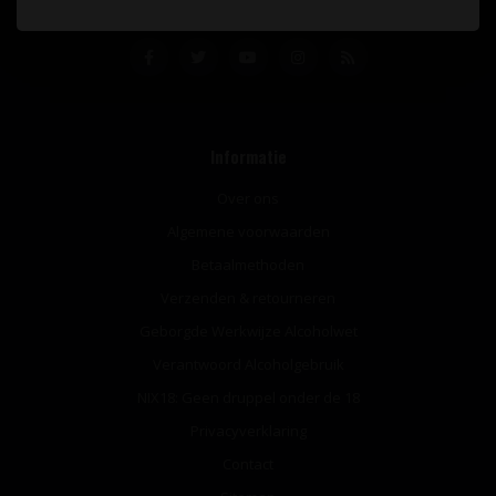
Informatie
Over ons
Algemene voorwaarden
Betaalmethoden
Verzenden & retourneren
Geborgde Werkwijze Alcoholwet
Verantwoord Alcoholgebruik
NIX18: Geen druppel onder de 18
Privacyverklaring
Contact