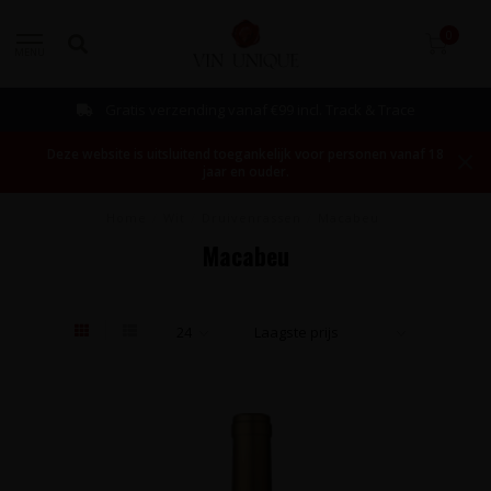
0
MENU
Gratis verzending vanaf €99 incl. Track & Trace
Deze website is uitsluitend toegankelijk voor personen vanaf 18
jaar en ouder.
Home
/
Wit
/
Druivenrassen
/
Macabeu
Macabeu