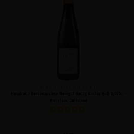
WEINGUT GEORG GUSTAV HUFF
Huxelrebe Beerenauslese Weingut Georg Gustav Huff 0,375L -
Nierstein, Duitsland
Zeer bijzonder dessertwijn gemaakt van laat geoogste
Huxelrebe druiven. In de ne..