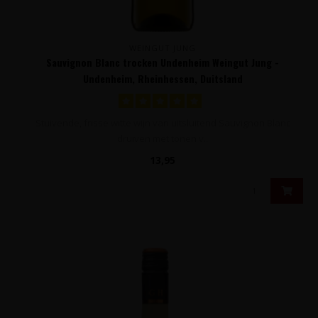
WEINGUT JUNG
Sauvignon Blanc trocken Undenheim Weingut Jung -
Undenheim, Rheinhessen, Duitsland
Stuivende, frisse witte wijn van uitsluitend Sauvignon Blanc
druiven met tonen v..
13,95