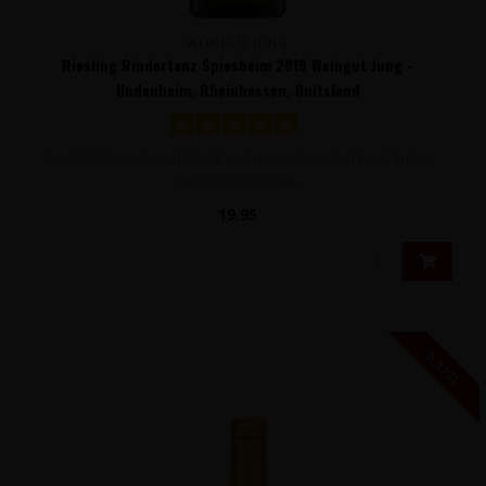
WEINGUT JUNG
Riesling Rindertanz Spiesheim 2019 Weingut Jung -
Undenheim, Rheinhessen, Duitsland
Aromitische wijn van Riesling druiven. Door zijn houtrijping
filmend en vol, met..
19,95
0,375L