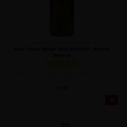
WEINGUT GEORG GUSTAV HUFF
Grüner Silvaner Weingut Georg Gustav Huff - Nierstein,
Duitsland
Aromatische, rijpe wijn gemaakt van uitsluitend Grüner Silvaner
druiven. De uit..
11,95