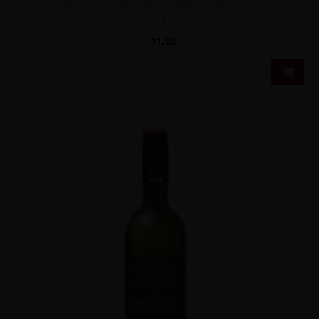
Frisse, milde, zoete witte wijn gemaakt van uitsluitend Bacchus
druiven. Een neu..
11,95