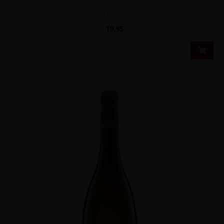
Deze "Beste Duitse Riesling" heeft een zeer bijzondere,
aromatische neus met vol..
19,95