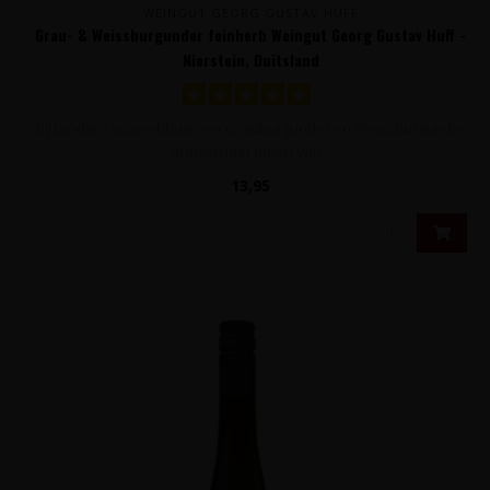
WEINGUT GEORG GUSTAV HUFF
Grau- & Weissburgunder feinherb Weingut Georg Gustav Huff -
Nierstein, Duitsland
Bijzondere assemblage van Grauburgunder en Weissburgunder
druiven met tonen van ..
13,95