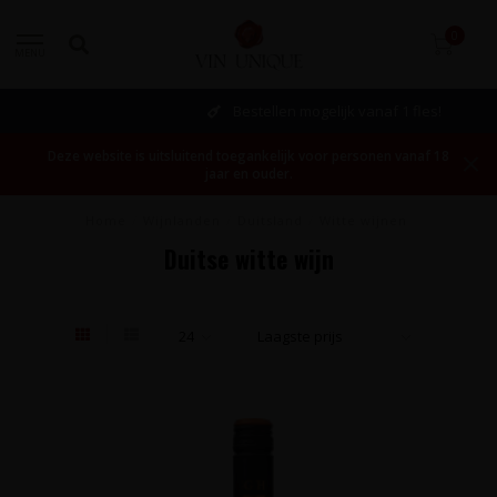
0
MENU
Bestellen mogelijk vanaf 1 fles!
Deze website is uitsluitend toegankelijk voor personen vanaf 18
jaar en ouder.
Home
/
Wijnlanden
/
Duitsland
/
Witte wijnen
Duitse witte wijn