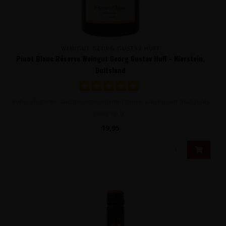
WEINGUT GEORG GUSTAV HUFF
Pinot Blanc Réserve Weingut Georg Gustav Huff - Nierstein,
Duitsland
Volle, elegante, zachte witte wijn met tonen van rijp wit fruit zoals
peer en ly..
19,95