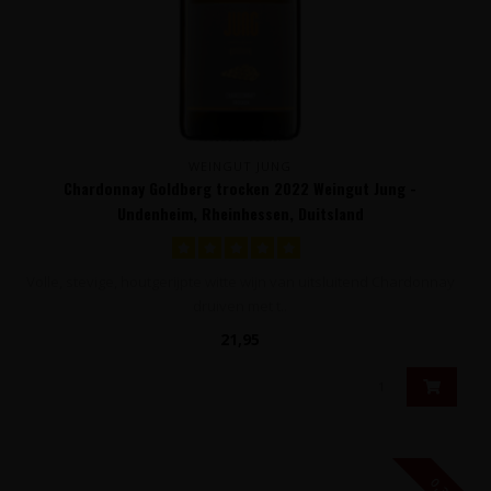
WEINGUT JUNG
Chardonnay Goldberg trocken 2022 Weingut Jung -
Undenheim, Rheinhessen, Duitsland
Volle, stevige, houtgerijpte witte wijn van uitsluitend Chardonnay
druiven met t..
21,95