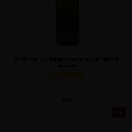
WEINGUT GEORG GUSTAV HUFF
Riesling vom Löss Weingut Georg Gustav Huff - Nierstein,
Duitsland
Deze strogele, intense Riesling biedt tonen van gedroogde
abrikozen, ananas en e..
13,95