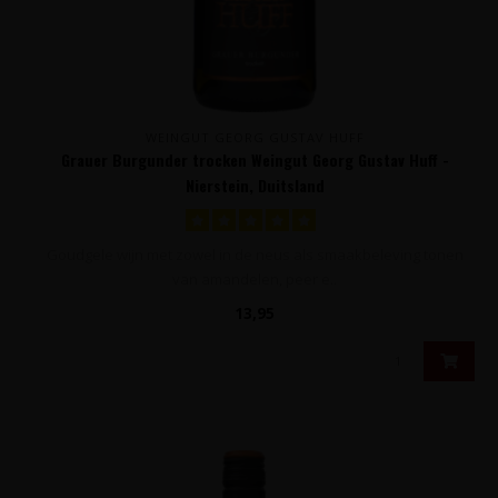
WEINGUT GEORG GUSTAV HUFF
Grauer Burgunder trocken Weingut Georg Gustav Huff -
Nierstein, Duitsland
Goudgele wijn met zowel in de neus als smaakbeleving tonen
van amandelen, peer e..
13,95