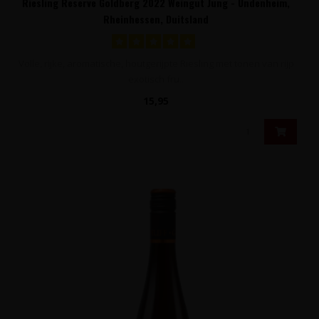
Riesling Reserve Goldberg 2022 Weingut Jung - Undenheim,
Rheinhessen, Duitsland
Volle, rijke, aromatische, houtgerijpte Riesling met tonen van rijp
exotisch fru..
15,95