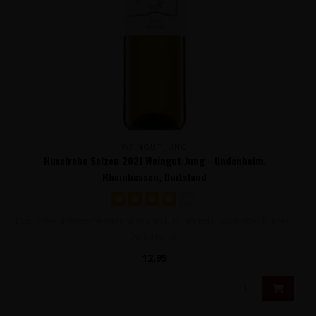
WEINGUT JUNG
Huxelrebe Selzen 2021 Weingut Jung - Undenheim,
Rheinhessen, Duitsland
Exotische, lichtzoete witte wijn van uitsluitend Huxelrebe druiven.
Delicate, bi..
12,95