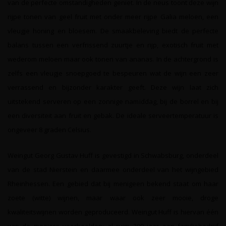
van de perfecte omstandigheden geniet. In de neus toont deze wijn
rijpe tonen van geel fruit met onder meer rijpe Galia meloen, een
vleugje honing en bloesem. De smaakbeleving biedt de perfecte
balans tussen een verfrissend zuurtje en rijp, exotisch fruit met
wederom meloen maar ook tonen van ananas. In de achtergrond is
zelfs een vleugje snoepgoed te bespeuren wat de wijn een zeer
verrassend en bijzonder karakter geeft. Deze wijn laat zich
uitstekend serveren op een zonnige namiddag, bij de borrel en bij
een diversiteit aan fruit en gebak. De ideale serveertemperatuur is
ongeveer 8 graden Celsius.
Weingut Georg Gustav Huff is gevestigd in Schwabsburg, onderdeel
van de stad Nierstein en daarmee onderdeel van het wijngebied
Rheinhessen. Een gebied dat bij menigeen bekend staat om haar
zoete (witte) wijnen, maar waar ook zeer mooie, droge
kwaliteitswijnen worden geproduceerd. Weingut Huff is hiervan één