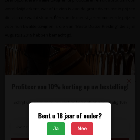
zeer bijzondere kwaliteitswijnen te produceren en dit wordt dan ook
wereldwijd erkent, wat af te zien is aan de grote diversiteit in prijzen
die zij in de wacht slepen. Één van de meest gerenommeerde prijzen
voor hun kwaliteitswijnen is die van "Beste Duitse Riesling" die zij in
Augustus 2019 hebben bemachtigd.
Specificaties
Reviews
Gerelateerde producten
Profiteer van 10% korting op uw bestelling!
0,375L
Schrijf u in voor onze nieuwsbrief en ontvang eenmalig 10%
korting op uw bestelling.
Bent u 18 jaar of ouder?
Ja
Nee