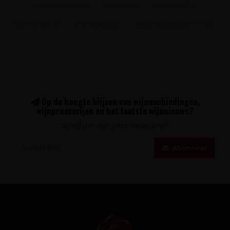
halfzoete witte wijn
(1)
nierstein
(24)
rheinhessen
(28)
rijpe witte wijn
(3)
schwabsburg
(22)
weingut georg gustav huff
(22)
Op de hoogte blijven van wijnaanbiedingen,
wijnproeverijen en het laatste wijnnieuws?
Schrijf u in voor onze nieuwsbrief!
Abonneer