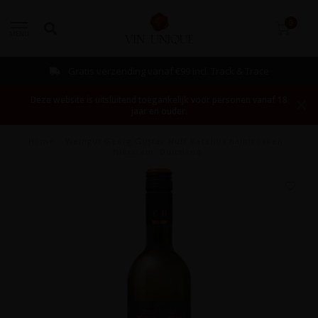
0
MENU
Gratis verzending vanaf €99 incl. Track & Trace
Deze website is uitsluitend toegankelijk voor personen vanaf 18
jaar en ouder.
Home
/
Weingut Georg Gustav Huff Bacchus halbtrocken -
Nierstein, Duitsland