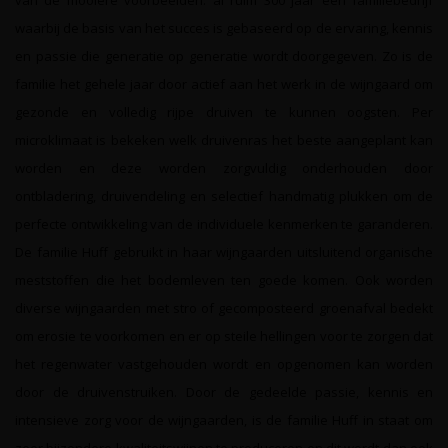
van de mooiere voorbeelden: al ruim 300 jaar een familiebedrijf
waarbij de basis van het succes is gebaseerd op de ervaring, kennis
en passie die generatie op generatie wordt doorgegeven. Zo is de
familie het gehele jaar door actief aan het werk in de wijngaard om
gezonde en volledig rijpe druiven te kunnen oogsten. Per
microklimaat is bekeken welk druivenras het beste aangeplant kan
worden en deze worden zorgvuldig onderhouden door
ontbladering, druivendeling en selectief handmatig plukken om de
perfecte ontwikkeling van de individuele kenmerken te garanderen.
De familie Huff gebruikt in haar wijngaarden uitsluitend organische
meststoffen die het bodemleven ten goede komen. Ook worden
diverse wijngaarden met stro of gecomposteerd groenafval bedekt
om erosie te voorkomen en er op steile hellingen voor te zorgen dat
het regenwater vastgehouden wordt en opgenomen kan worden
door de druivenstruiken. Door de gedeelde passie, kennis en
intensieve zorg voor de wijngaarden, is de familie Huff in staat om