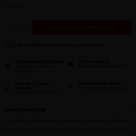
Lees meer..
Toevoegen aan winkelwagen
Voor 16:00u besteld? Vandaag verzonden!
Exclusieve kwaliteitswijnen
Gratis verzending
Van kleine traditionele
Bij een bestelling vanaf €99
wijnhuizen
Deze wijn kosteloos
Gratis wijn-spijs advies
proeven?
Voor ieder gerecht of menu
Bezoek ons proeflokaal!
Productomschrijving
Deze fruitige, bloemige witte wijn wordt gemaakt van uitsluitend
Bacchus druiven. Deze druif gedijt uitstekend in Duitsland waar hij