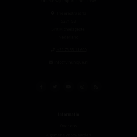
Unieke wijnimport sinds 1998!
Theerestraat 13
5271 GB
Sint Michielsgestel
Nederland
+31 73 55 11 600
info@vinunique.nl
Informatie
Over ons
Algemene voorwaarden