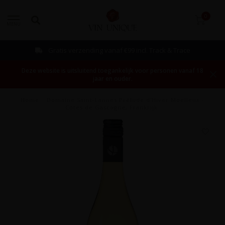
0
MENU
Gratis verzending vanaf €99 incl. Track & Trace
Deze website is uitsluitend toegankelijk voor personen vanaf 18
jaar en ouder.
Home
/
Domaine Saint-Lannes Prélude d'Hiver Moelleux -
Côtes de Gascogne, Frankrijk