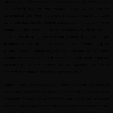
wijn een behoorlijke hoeveelheid concentraat dat zich uit in aroma's
van gekonfijt fruit en een vleugje honing. Samen met de
aanhoudend gele kleur met groene reflecties vormt dit een zeer
uitnodigend karakter. De soepele aanzet versterkt de indruk die de
aroma's eerder opwekten en de smaakbeleving biedt volume,
karakter en diepgang met wederom gekonfijt fruit, zachte rijpe
fruittonen en een licht frisse ondertoon. De afdronk is rijp en
geconcentreerd en houdt lang aan. Deze wijn laat zich uitstekend
combineren met foie gras of de Oosterse keuken, maar is ook erg
aantrekkelijk bij het dessert of als aperitief. De ideale
serveertemperatuur is ongeveer 10 graden Celsius.
Domaine Saint-Lannes is gelegen in het hart van de Gascogne en
omvat circa 70 hectare wijngaarden, voornamelijk verbouwt op de
magnifieke terroirs van de Ténarèze, één van de drie gebieden
waar de druiven voor de productie van Armagnac verbouwd mogen