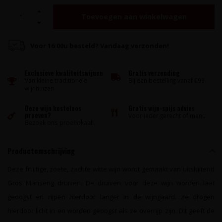
Toevoegen aan winkelwagen
Voor 16:00u besteld? Vandaag verzonden!
Exclusieve kwaliteitswijnen
Gratis verzending
Van kleine traditionele
Bij een bestelling vanaf €99
wijnhuizen
Deze wijn kosteloos
Gratis wijn-spijs advies
proeven?
Voor ieder gerecht of menu
Bezoek ons proeflokaal!
Productomschrijving
Deze fruitige, zoete, zachte witte wijn wordt gemaakt van uitsluitend
Gros Manseng druiven. De druiven voor deze wijn worden laat
geoogst en rijpen hierdoor langer in de wijngaard. Ze drogen
hierdoor licht in en worden geoogst als ze overrijp zijn. Dit geeft de