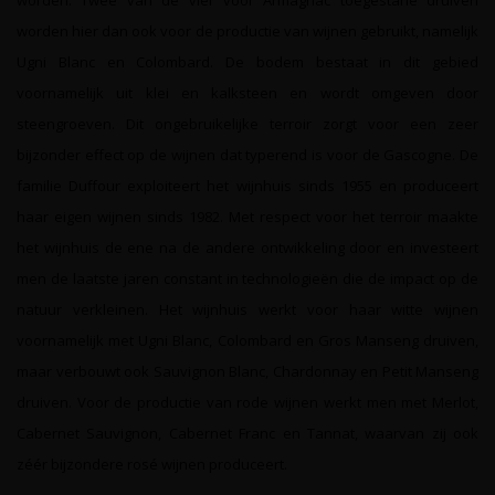
worden. Twee van de vier voor Armagnac toegestane druiven
worden hier dan ook voor de productie van wijnen gebruikt, namelijk
Ugni Blanc en Colombard. De bodem bestaat in dit gebied
voornamelijk uit klei en kalksteen en wordt omgeven door
steengroeven. Dit ongebruikelijke terroir zorgt voor een zeer
bijzonder effect op de wijnen dat typerend is voor de Gascogne. De
familie Duffour exploiteert het wijnhuis sinds 1955 en produceert
haar eigen wijnen sinds 1982. Met respect voor het terroir maakte
het wijnhuis de ene na de andere ontwikkeling door en investeert
men de laatste jaren constant in technologieën die de impact op de
natuur verkleinen. Het wijnhuis werkt voor haar witte wijnen
voornamelijk met Ugni Blanc, Colombard en Gros Manseng druiven,
maar verbouwt ook Sauvignon Blanc, Chardonnay en Petit Manseng
druiven. Voor de productie van rode wijnen werkt men met Merlot,
Cabernet Sauvignon, Cabernet Franc en Tannat, waarvan zij ook
zéér bijzondere rosé wijnen produceert.