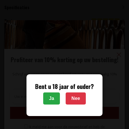
Specificaties
Reviews
Gerelateerde producten
0,375L
Profiteer van 10% korting op uw bestelling!
Schrijf u in voor onze nieuwsbrief en ontvang eenmalig 10%
korting op uw bestelling.
Bent u 18 jaar of ouder?
Ja
Nee
CHÂTEAU LOUPIAC-
CHÂTEAU MOULIN DE
GAUDIET
MALFOURAT
Château Loupiac-Gaudiet
Château Moulin de
Inschrijven
Loupiac 0,375L - Loupiac,
Malfourat Monbazillac -
Frankrijk
Monbazillac, Frankrijk
Ik meld me aan voor de nieuwsbrief en heb de