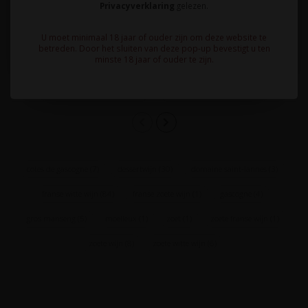
Privacyverklaring
gelezen.
Elegante, verfijnde
Bijzondere dessertwijn
dessertwijn van Sémillon
van Sémillon en
U moet minimaal 18 jaar of ouder zijn om deze website te
en Sauvignon Blanc
Muscadelle druiven uit
12,95
17,95
betreden. Door het sluiten van deze pop-up bevestigt u ten
druiven. Gesuik..
Monbazillac. Boor..
minste 18 jaar of ouder te zijn.
cotes de gascogne
(7)
dessertwijn
(30)
domaine saint-lannes
(3)
franse witte wijn
(84)
franse zoete wijn
(1)
gascogne
(4)
gros manseng
(5)
moelleux
(1)
zoet
(1)
zoete franse wijn
(1)
zoete wijn
(8)
zoete witte wijn
(6)