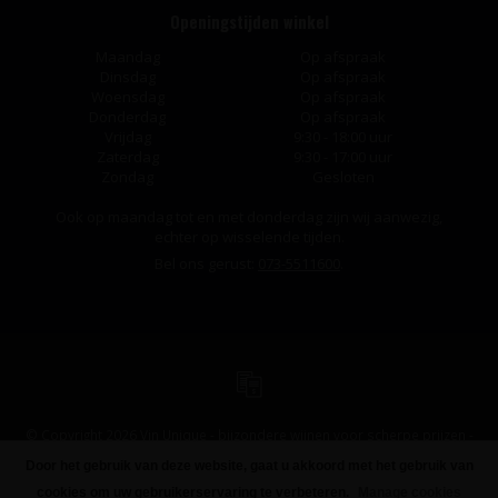
Openingstijden winkel
Maandag
Op afspraak
Dinsdag
Op afspraak
Woensdag
Op afspraak
Donderdag
Op afspraak
Vrijdag
9:30 - 18:00 uur
Zaterdag
9:30 - 17:00 uur
Zondag
Gesloten
Ook op maandag tot en met donderdag zijn wij aanwezig,
echter op wisselende tijden.
Bel ons gerust:
073-5511600
.
© Copyright 2026 Vin Unique - bijzondere wijnen voor scherpe prijzen -
Powered by
Lightspeed
-
Design
by
Dyvelopment
Door het gebruik van deze website, gaat u akkoord met het gebruik van
cookies om uw gebruikerservaring te verbeteren.
Manage cookies