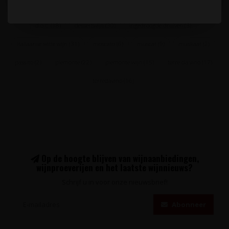
d.o.c.
(18)
dessertwijn
(30)
ingedroogde druiven
(3)
italiaanse witte wijn
(31)
moscato
(6)
muscat
(9)
muskaat
(2)
passito
(2)
piemonte
(22)
piemonte wijn
(15)
terre da vino
(17)
terredavino
(16)
Op de hoogte blijven van wijnaanbiedingen,
wijnproeverijen en het laatste wijnnieuws?
Schrijf u in voor onze nieuwsbrief!
Abonneer