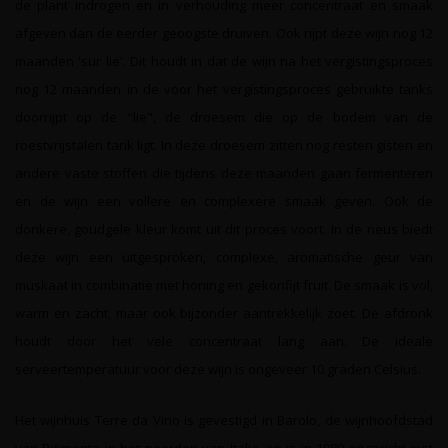
de plant indrogen en in verhouding meer concentraat en smaak
afgeven dan de eerder geoogste druiven. Ook rijpt deze wijn nog 12
maanden 'sur lie'. Dit houdt in dat de wijn na het vergistingsproces
nog 12 maanden in de voor het vergistingsproces gebruikte tanks
doorrijpt op de "lie", de droesem die op de bodem van de
roestvrijstalen tank ligt. In deze droesem zitten nog resten gisten en
andere vaste stoffen die tijdens deze maanden gaan fermenteren
en de wijn een vollere en complexere smaak geven. Ook de
donkere, goudgele kleur komt uit dit proces voort. In de neus biedt
deze wijn een uitgesproken, complexe, aromatische geur van
muskaat in combinatie met honing en gekonfijt fruit. De smaak is vol,
warm en zacht, maar ook bijzonder aantrekkelijk zoet. De afdronk
houdt door het vele concentraat lang aan. De ideale
serveertemperatuur voor deze wijn is ongeveer 10 graden Celsius.
Het wijnhuis Terre da Vino is gevestigd in Barolo, de wijnhoofdstad