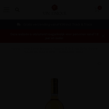
0
MENU
Gratis verzending vanaf €99 incl. Track & Trace
Deze website is uitsluitend toegankelijk voor personen vanaf 18
jaar en ouder.
Home
/
Vite Colte Moscato Passito D.O.C. La Bella Estate
Terre da Vino 0,375L - Piëmonte, Italië