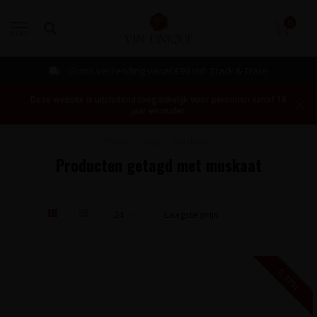
0
MENU
Gratis verzending vanaf €99 incl. Track & Trace
Deze website is uitsluitend toegankelijk voor personen vanaf 18
jaar en ouder.
Home
/
Tags
/
muskaat
Producten getagd met muskaat
0,375L