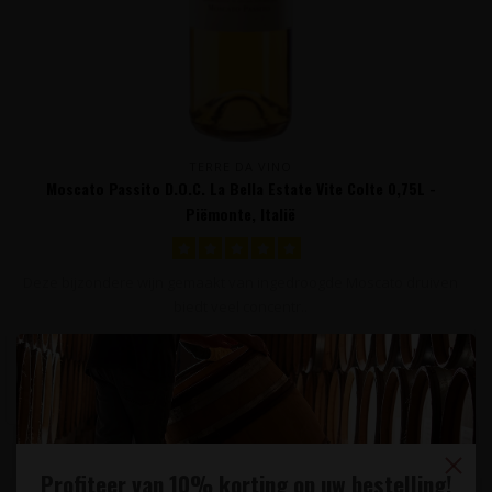
TERRE DA VINO
Moscato Passito D.O.C. La Bella Estate Vite Colte 0,75L -
Piëmonte, Italië
Deze bijzondere wijn gemaakt van ingedroogde Moscato druiven
biedt veel concentr..
27,95
Profiteer van 10% korting op uw bestelling!