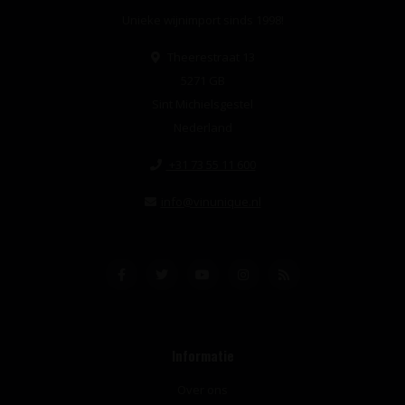
Unieke wijnimport sinds 1998!
Theerestraat 13
5271 GB
Sint Michielsgestel
Nederland
+31 73 55 11 600
info@vinunique.nl
Informatie
Over ons