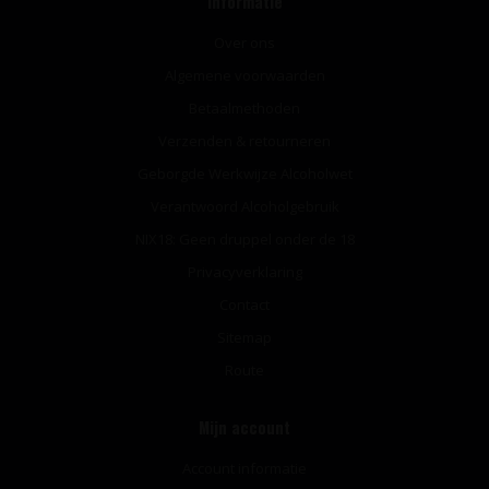
Informatie
Over ons
Algemene voorwaarden
Betaalmethoden
Verzenden & retourneren
Geborgde Werkwijze Alcoholwet
Verantwoord Alcoholgebruik
NIX18: Geen druppel onder de 18
Privacyverklaring
Contact
Sitemap
Route
Mijn account
Account informatie