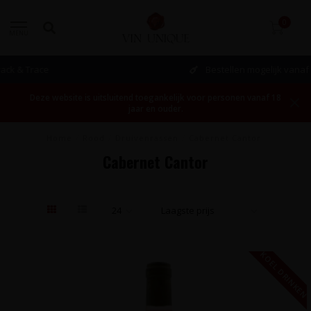
0
MENU
Bestellen mogelijk vanaf 1 fles!
Deze website is uitsluitend toegankelijk voor personen vanaf 18
jaar en ouder.
Home
/
Rood
/
Druivenrassen
/
Cabernet Cantor
Cabernet Cantor
KOEL DRINKEN