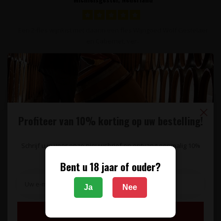
Een 2-fles wijnkist met daarin een fles Wijngoed Wolf Gestelaer
en Cabernet, ver..
38,75
49,55 EX. BTW
Profiteer van 10% korting op uw bestelling!
Schrijf u in voor onze nieuwsbrief en ontvang eenmalig 10%
korting op uw bestelling.
Bent u 18 jaar of ouder?
Ja
Nee
Inschrijven