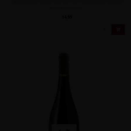
Sappige, intens fruitige rode wijn van vroeg geoogste Cabernet
Noir en Cabernet ..
14,95