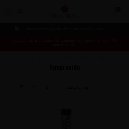
0
MENU
Bestellen mogelijk vanaf 1 fles!
Deze website is uitsluitend toegankelijk voor personen vanaf 18
jaar en ouder.
Home
/
Rood
/
Druivenrassen
/
Tempranillo
Tempranillo