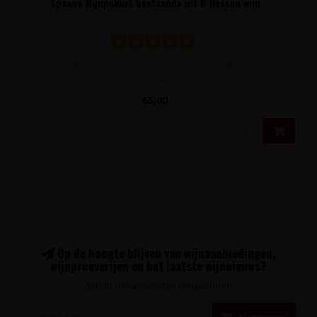
Spaans Wijnpakket bestaande uit 6 flessen wijn
Spaans Wijnpakket bestaande uit 6 flessen wijn: 2 flessen
mousserende wijn, 2 fl..
65,00
Op de hoogte blijven van wijnaanbiedingen,
wijnproeverijen en het laatste wijnnieuws?
Schrijf u in voor onze nieuwsbrief!