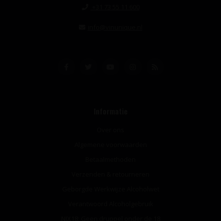
+31 73 55 11 600
info@vinunique.nl
Informatie
Over ons
Algemene voorwaarden
Betaalmethoden
Verzenden & retourneren
Geborgde Werkwijze Alcoholwet
Verantwoord Alcoholgebruik
NIX18: Geen druppel onder de 18