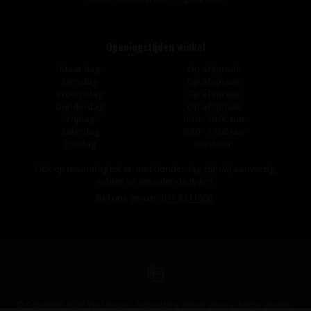
Openingstijden winkel
Maandag
Op afspraak
Dinsdag
Op afspraak
Woensdag
Op afspraak
Donderdag
Op afspraak
Vrijdag
9:30 - 18:00 uur
Zaterdag
9:30 - 17:00 uur
Zondag
Gesloten
Ook op maandag tot en met donderdag zijn wij aanwezig,
echter op wisselende tijden.
Bel ons gerust:
073-5511600
.
© Copyright 2026 Vin Unique - bijzondere wijnen voor scherpe prijzen -