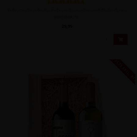
Volle, stevige rode wijn met overrijp zwart en rood fruit en tonen
van tabak, to..
29,95
€ 24,75 EXCL. B