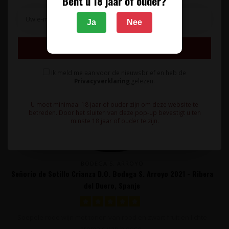
Bent u 18 jaar of ouder?
Ja
Nee
Inschrijven
Ik meld me aan voor de nieuwsbrief en heb de
Privacyverklaring
gelezen.
U moet minimaal 18 jaar of ouder zijn om deze website te
betreden. Door het sluiten van deze pop-up bevestigt u ten
minste 18 jaar of ouder te zijn.
BODEGA S. ARROYO
Señorío de Sotillo Crianza D.O. Bodega S. Arroyo 2021 - Ribera
del Duero, Spanje
Soepele rode wijn met tonen van rood en zwart fruit en lichte
aroma's van bloese..