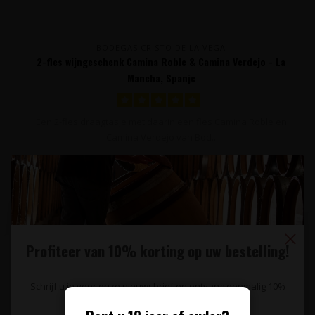
BODEGAS CRISTO DE LA VEGA
2-fles wijngeschenk Camina Roble & Camina Verdejo - La
Mancha, Spanje
Een 2-fles draagtasje met daarin een fles Camina Roble en
Camina Verdejo van Bod..
15,95
Profiteer van 10% korting op uw bestelling!
Schrijf u in voor onze nieuwsbrief en ontvang eenmalig 10%
korting op uw bestelling.