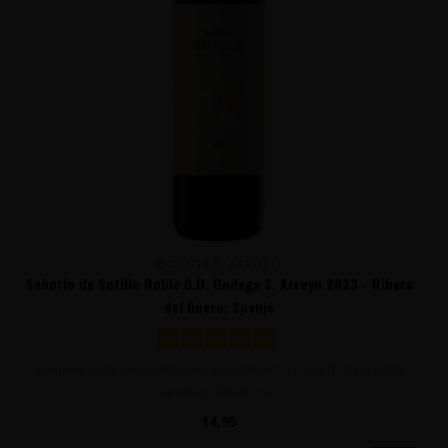
BODEGA S. ARROYO
Señorío de Sotillo Roble D.O. Bodega S. Arroyo 2023 - Ribera
del Duero, Spanje
Soepele rode wijn met tonen van gekonfijt rood fruit en lichte
aroma's tabak, va..
14,95