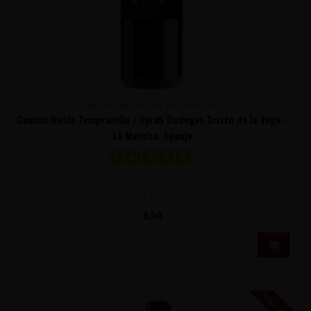
BODEGAS CRISTO DE LA VEGA
Camina Roble Tempranillo / Syrah Bodegas Cristo de la Vega -
La Mancha, Spanje
Volle, fruitige Spaanse wijn afkomstig uit La Mancha en gemaakt
van 70% Temprani..
8,50