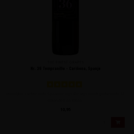
THE FINEST GRAPES
Nr. 36 Tempranillo - Cariñena, Spanje
Heerlijke, zachte rode Spaanse wijn. De wijn wordt gedurende 12
maanden op eiken..
10,95