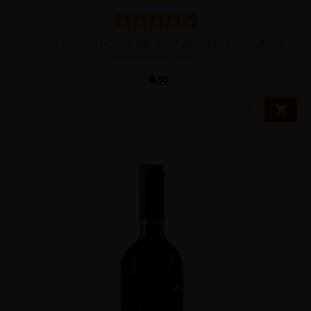
Deze alcoholvrije, rode wijn wordt gemaakt van uitsluitend
Tempranillo druiven e..
8,95