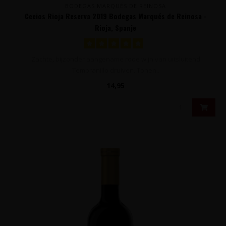
BODEGAS MARQUÉS DE REINOSA
Cecios Rioja Reserva 2019 Bodegas Marqués de Reinosa -
Rioja, Spanje
Zachte, bijzonder aangename rode wijn van uitsluitend
Tempranillo druiven. Tonen..
14,95