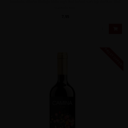
Soepele, intens fruitige rode wijn met tonen van rijp donker fruit,
subtiele ton..
7,95
PRIJSTOPPER!