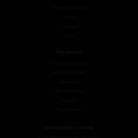
Privacyverklaring
Contact
Sitemap
Route
Mijn account
Account informatie
Mijn bestellingen
Mijn tickets
Mijn verlanglijst
Vergelijk
Alle producten
Openingstijden webshop
Onze webshop is 24/7 geopend.