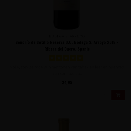
BODEGA S. ARROYO
Señorío de Sotillo Reserva D.O. Bodega S. Arroyo 2018 -
Ribera del Duero, Spanje
Volle, stevige rode wijn met tonen van tabak en leer en nuances
van confituur, a..
24,95