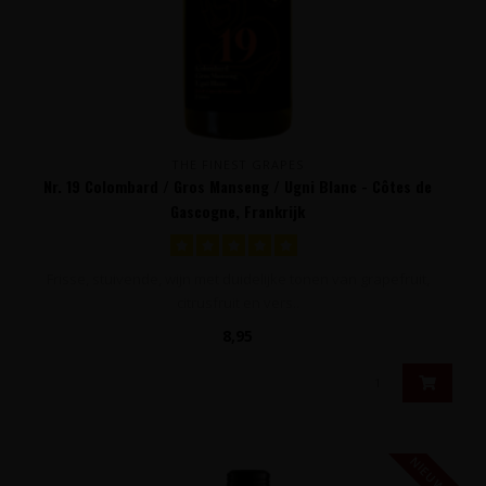
THE FINEST GRAPES
Nr. 19 Colombard / Gros Manseng / Ugni Blanc - Côtes de
Gascogne, Frankrijk
Frisse, stuivende, wijn met duidelijke tonen van grapefruit,
citrusfruit en vers..
8,95