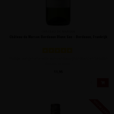
CHÂTEAU DE MARSAN
Château de Marsan Bordeaux Blanc Sec - Bordeaux, Frankrijk
Fruitige, aangename witte wijn van Sauvignon Blanc en Sémillon
druiven. In zowe..
11,95
NIEUW LABEL