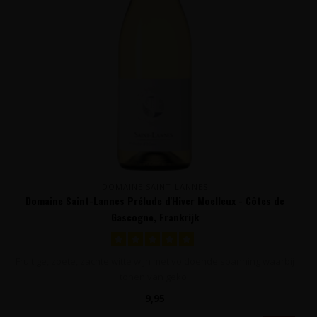
DOMAINE SAINT-LANNES
Domaine Saint-Lannes Prélude d'Hiver Moelleux - Côtes de
Gascogne, Frankrijk
Fruitige, zoete, zachte witte wijn met voldoende spanning waarbij
tonen van geko..
9,95