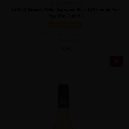
LE CELLIER DU PIC
Là-Haut Cuvée du Vallon Sauvignon Blanc Le Cellier du Pic -
Pays d'Oc, Frankrijk
Frisse, licht stuivende, sappige witte wijn van uitsluitend
Sauvignon Blanc drui..
9,95