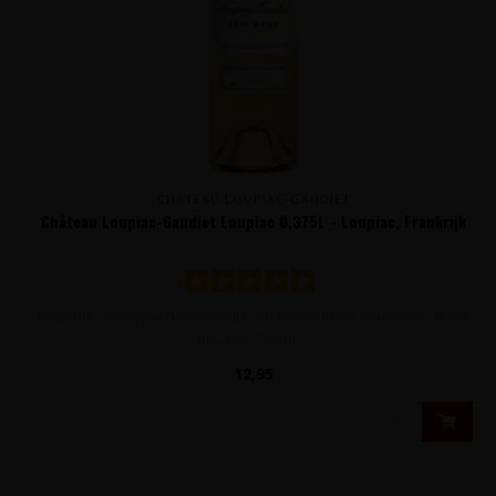
CHÂTEAU LOUPIAC-GAUDIET
Château Loupiac-Gaudiet Loupiac 0,375L - Loupiac, Frankrijk
Elegante, verfijnde dessertwijn van Sémillon en Sauvignon Blanc
druiven. Gesuik..
12,95