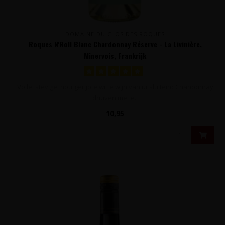
DOMAINE DU CLOS DES ROQUES
Roques N'Roll Blanc Chardonnay Réserve - La Livinière,
Minervois, Frankrijk
Volle, stevige, houtgerijpte witte wijn van uitsluitend Chardonnay
druiven met e..
10,95