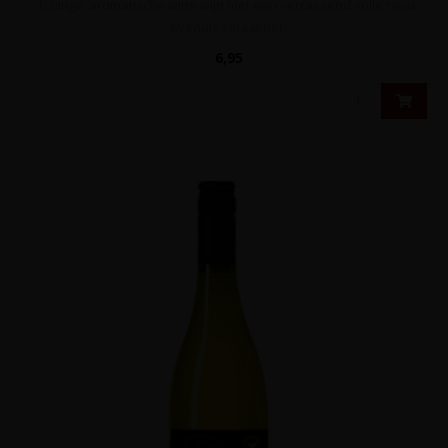
Fruitige, aromatische witte wijn met een verrassend volle neus,
evenals smaakbel..
6,95