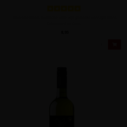
Stuivend frisse, exotische witte wijn gemaakt van Ugni Blanc,
Colombard en Gros ..
8,95