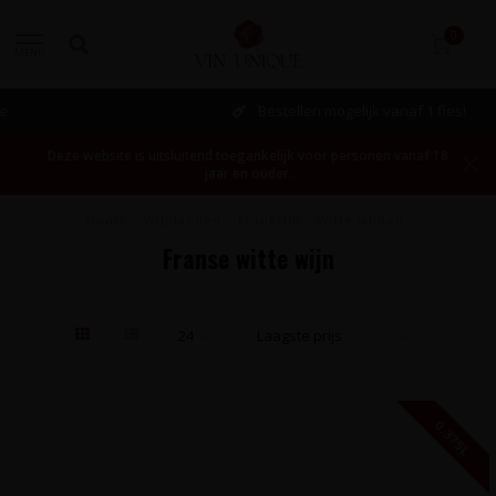
0
MENU
Bestellen mogelijk vanaf 1 fles!
Deze website is uitsluitend toegankelijk voor personen vanaf 18
jaar en ouder.
Home
/
Wijnlanden
/
Frankrijk
/
Witte wijnen
Franse witte wijn
0,375L