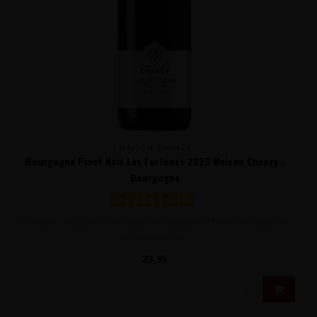
MAISON CHANZY
Bourgogne Pinot Noir Les Fortunés 2023 Maison Chanzy -
Bourgogne
Verfijnde, elegante rode wijn van uitsluitend Pinot Noir druiven.
Aromatisch roo..
23,95