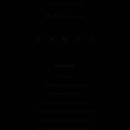
+31 73 55 11 600
info@vinunique.nl
Informatie
Over ons
Algemene voorwaarden
Betaalmethoden
Verzenden & retourneren
Geborgde Werkwijze Alcoholwet
Verantwoord Alcoholgebruik
NIX18: Geen druppel onder de 18