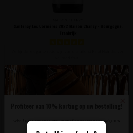
MAISON CHANZY
Santenay Les Cornières 2022 Maison Chanzy - Bourgogne,
Frankrijk
Verfijnde, elegante rode wijn van uitsluitend Pinot Noir druiven
vol rood fruit ..
44,95
Profiteer van 10% korting op uw bestelling!
Schrijf u in voor onze nieuwsbrief en ontvang eenmalig 10%
korting op uw bestelling.