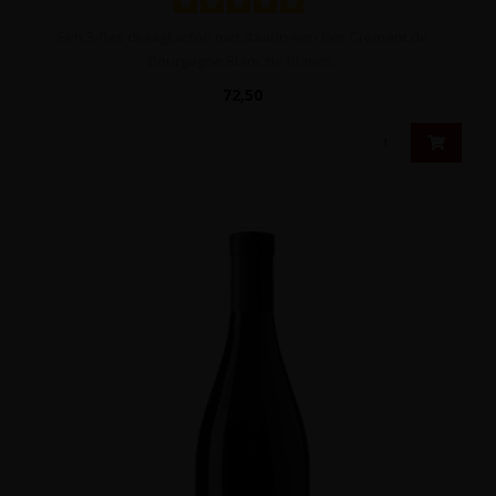
Een 3-fles draagkarton met daarin een fles Crémant de
Bourgogne Blanc de Blancs..
72,50