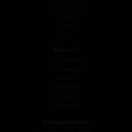
Privacyverklaring
Contact
Sitemap
Route
Mijn account
Account informatie
Mijn bestellingen
Mijn tickets
Mijn verlanglijst
Vergelijk
Alle producten
Openingstijden webshop
Onze webshop is 24/7 geopend.