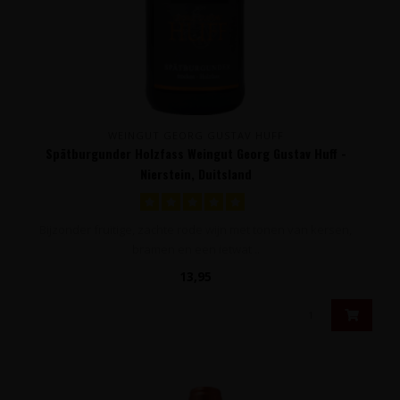
WEINGUT GEORG GUSTAV HUFF
Spätburgunder Holzfass Weingut Georg Gustav Huff -
Nierstein, Duitsland
Bijzonder fruitige, zachte rode wijn met tonen van kersen,
bramen en een ietwat ..
13,95