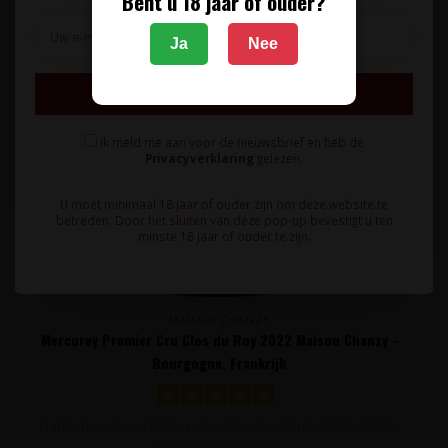
Bent u 18 jaar of ouder?
Ja
Nee
Inschrijven
Ik meld me aan voor de nieuwsbrief en heb de
Privacyverklaring
gelezen.
U moet minimaal 18 jaar of ouder zijn om deze website te
betreden. Door het sluiten van deze pop-up bevestigt u ten
minste 18 jaar of ouder te zijn.
MAISON CHANZY
Mercurey Premier Cru Clos du Roy 2022 Maison Chanzy -
Bourgogne, Frankrijk
Harmonieuze, verfijnde rode wijn van uitsluitend Pinot Noir
druiven met tonen va..