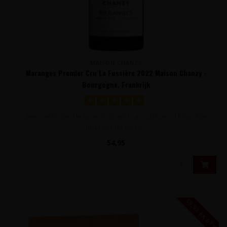
MAISON CHANZY
Maranges Premier Cru La Fussière 2022 Maison Chanzy -
Bourgogne, Frankrijk
Zeer verfijnde, elegante rode wijn van uitsluitend Pinot Noir
druiven met een bi..
54,95
59,92 EX BTW