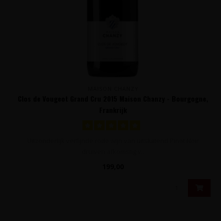
MAISON CHANZY
Clos de Vougeot Grand Cru 2015 Maison Chanzy - Bourgogne,
Frankrijk
Uitzonderlijk verfijnde rode wijn van uitsluitend Pinot Noir
druiven afkomstig v..
199,00