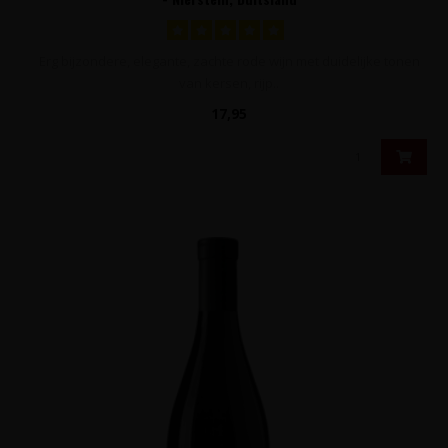
Erg bijzondere, elegante, zachte rode wijn met duidelijke tonen
van kersen, rijp..
17,95