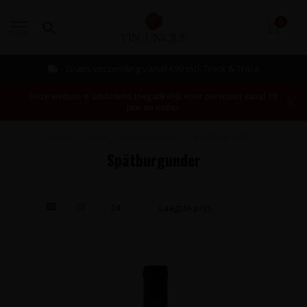
0
MENU
Bestellen mogelijk vanaf 1 fles!
Deze website is uitsluitend toegankelijk voor personen vanaf 18
jaar en ouder.
Home
/
Rood
/
Druivenrassen
/
Spätburgunder
Spätburgunder