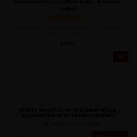
Echezeaux Grand Cru 2016 Maison Chanzy - Bourgogne,
Frankrijk
Bijzonder elegante, wereldberoemde rode wijn van uitsluitend
Pinot Noir druiven...
219,00
Op de hoogte blijven van wijnaanbiedingen,
wijnproeverijen en het laatste wijnnieuws?
Schrijf u in voor onze nieuwsbrief!