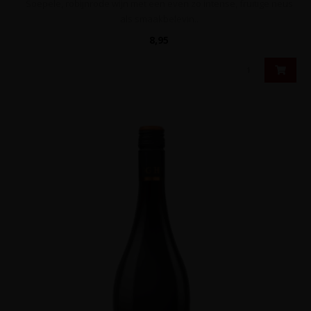
Soepele, robijnrode wijn met een even zo intense, fruitige neus
als smaakbelevin..
8,95