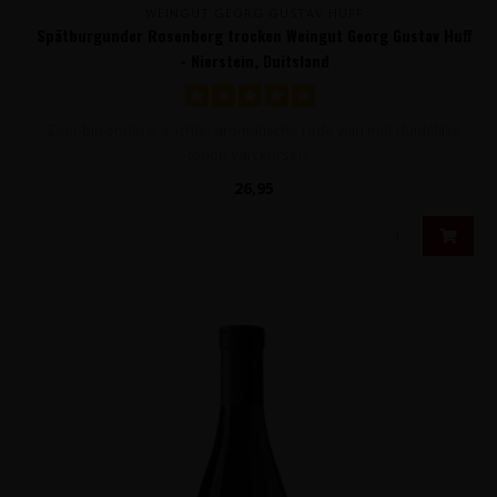
WEINGUT GEORG GUSTAV HUFF
Spätburgunder Rosenberg trocken Weingut Georg Gustav Huff
- Nierstein, Duitsland
Zeer bijzondere, zachte, aromatische rode wijn met duidelijke
tonen van kersen, ..
26,95