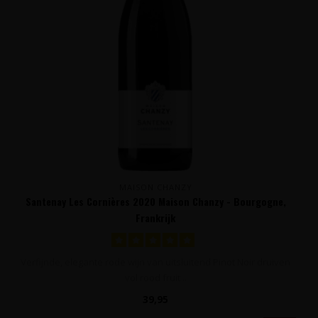
MAISON CHANZY
Santenay Les Cornières 2020 Maison Chanzy - Bourgogne,
Frankrijk
Verfijnde, elegante rode wijn van uitsluitend Pinot Noir druiven
vol rood fruit ..
39,95