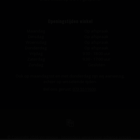
Openingstijden winkel
Maandag
Op afspraak
Dinsdag
Op afspraak
Woensdag
Op afspraak
Donderdag
Op afspraak
Vrijdag
9:30 - 18:00 uur
Zaterdag
9:30 - 17:00 uur
Zondag
Gesloten
Ook op maandag tot en met donderdag zijn wij aanwezig,
echter op wisselende tijden.
Bel ons gerust:
073-5511600
.
© Copyright 2026 Vin Unique - bijzondere wijnen voor scherpe prijzen -