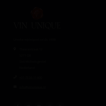
Unieke wijnimport sinds 1998!
Theerestraat 13
5271 GB
Sint Michielsgestel
Nederland
+31 73 55 11 600
info@vinunique.nl