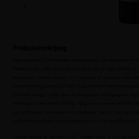
Productomschrijving
Deze soepele, robijnrode wijn wordt gemaakt van uitsluitend Pinot
Causeni regio, nabij het dorpje Salcuta in de subregio Tenetari. 
bosbessen, zwarte bessen en frambozen je tegemoet met een v
smaakbeleving typeert zich door haar verfijnde tanninestructuur
een klein vleugje vanille, door de 6 maanden houtrijping die dez
resulteert in een intense, fruitige, lang aanhoudende afdronk. D
van kalfsvlees, varkensvlees en rundvlees, maar is ook met een
combinatie. De ideale serveertemperatuur is ongeveer 18 graden C
Salcuta Winery is gelegen in de Causeni regio in het wijngebi