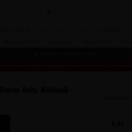
 Finest Grapes®
Rood
Wit
Rosé
Mousserend
Message on a bottle
Wijnproeverij
Wijnpakketten
Wijnhu
Bestellen mogelijk vanaf 1 fles!
Deze website is uitsluitend toegankelijk voor personen vanaf 18 jaar en ouder.
avië
 Stefan Voda, Moldavië
SALCUTA WINER
8,95
Inc