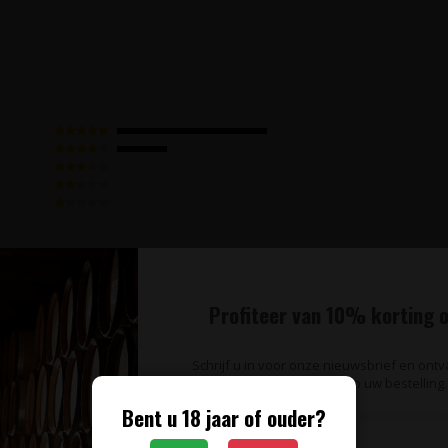
Profiteer van 10% korting o
Schrijf u in voor onze nieuwsbrief en ont
op uw bestelling.
Bent u 18 jaar of ouder?