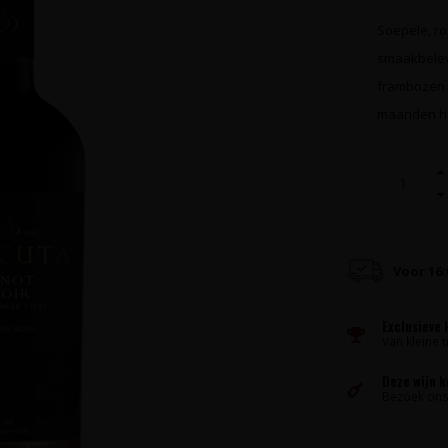
Soepele, ro
smaakbelev
frambozen m
maanden hou
Voor 16
Exclusieve 
Van kleine t
Deze wijn 
Bezoek ons 