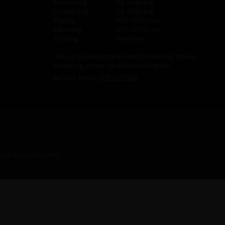
Woensdag
Op afspraak
Donderdag
Op afspraak
Vrijdag
9:30 - 18:00 uur
Zaterdag
9:30 - 17:00 uur
Zondag
Gesloten
Ook op maandag tot en met donderdag zijn wij
aanwezig, echter op wisselende tijden.
Bel ons gerust:
073-5511600
.
sign
by
Dyvelopment