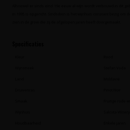
Alhoewel er sinds eind 19e eeuw al wijn wordt verbouwd in dit gebi
in 1995 is opgericht. Sindsdien is het wijnhuis constant bezig om d
zien in de groei die zij de afgelopen jaren heeft doorgemaakt.
Specificaties
Kleur
Rood
Wijnstreek
Stefan Voda
Land
Moldavië
Druivenras
Pinot Noir
Smaak
Fruitige rode w
Wijnhuis
Salcuta Winer
Houdbaarheid
Enkele jaren