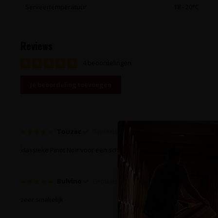
Serveertemperatuur
18 - 20°C
Reviews
4 beoordelingen
Je beoordeling toevoegen
Touzac
Geplaatst op 4 Februari 2022 at 13:46
klassieke Pinot Noir voor een scherpe prijs!!
Bulvino
Geplaatst op 27 Juni 2020 at 12:01
zeer smakelijk