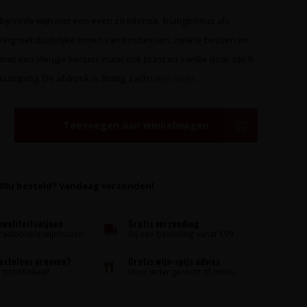
bijnrode wijn met een even zo intense, fruitige neus als
ing met duidelijke tonen van bosbessen, zwarte bessen en
et een vleugje kersen, maar ook toast en vanille door zijn 6
trijping. De afdronk is fruitig, zach
Lees meer..
Toevoegen aan winkelwagen
:00u besteld? Vandaag verzonden!
kwaliteitswijnen
Gratis verzending
raditionele wijnhuizen
Bij een bestelling vanaf €99
kosteloos proeven?
Gratis wijn-spijs advies
proeflokaal!
Voor ieder gerecht of menu