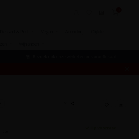
0
Dessert & Port
Vegan
Alcoholvrij
Olijfolie
izen
Wijnlanden
Bezoek ook onze winkel en ons proeflokaal
Y
Op voorraad
l. btw