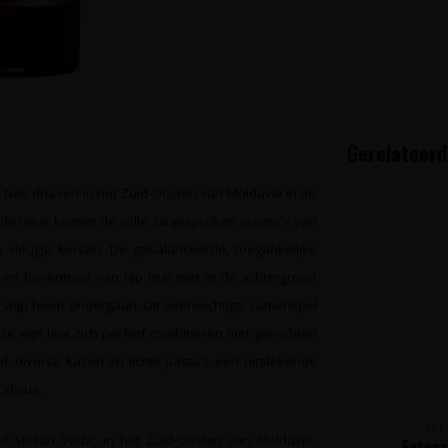
Gerelateerd
 Noir druiven in het Zuid-Oosten van Moldavië in de
In de neus komen de volle, uitgesproken aroma's van
leugje kersen. De gebalanceerde, toegankelijke
 en boventoon van rijp fruit met in de achtergrond
e wijn heeft ondergaan. Dit evenwichtige samenspel
eze wijn laat zich perfect combineren met gerechten
d, diverse kazen en lichte pasta's een uitstekende
elsius.
SAL
ed Stefan Voda, in het Zuid-Oosten van Moldavië.
Feteas