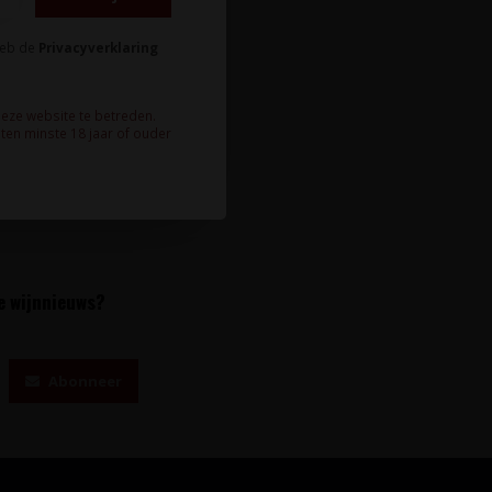
heb de
Privacyverklaring
deze website te betreden.
ten minste 18 jaar of ouder
te wijnnieuws?
Abonneer