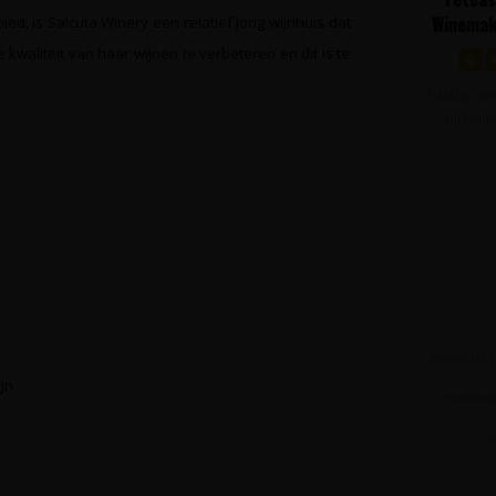
Winemak
ed, is Salcuta Winery een relatief jong wijnhuis dat
Vo
e kwaliteit van haar wijnen te verbeteren en dit is te
Fruitige w
uitslui
druive
causeni
(6)
ijn
moldavis
y
s