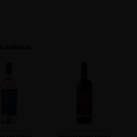
e producten
CUTA WINERY
SALCUTA WINERY
ca Albă Salcuta
Feteasca Neagră Salcuta