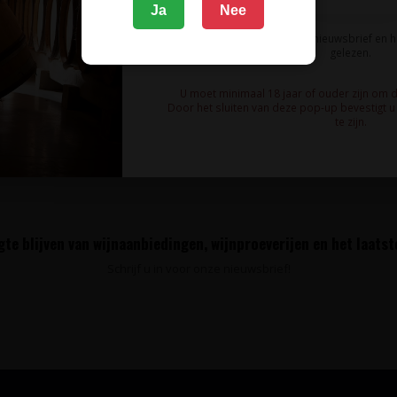
Ja
Nee
Ik meld me aan voor de nieuwsbrief en 
gelezen.
!!
U moet minimaal 18 jaar of ouder zijn om 
jken (4)
Door het sluiten van deze pop-up bevestigt u 
te zijn.
te blijven van wijnaanbiedingen, wijnproeverijen en het laats
Schrijf u in voor onze nieuwsbrief!