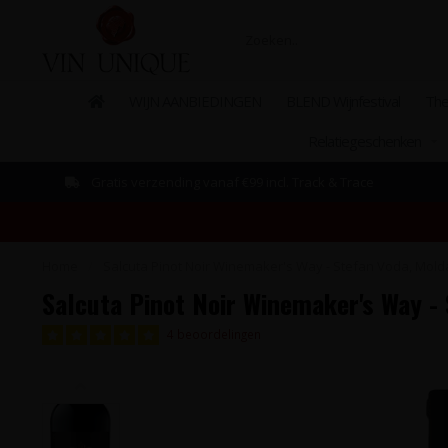
WIJN AANBIEDINGEN
BLEND Wijnfestival
The
Relatiegeschenken
Gratis verzending vanaf €99 incl. Track & Trace
Home
/
Salcuta Pinot Noir Winemaker's Way - Stefan Voda, Mold
Salcuta Pinot Noir Winemaker's Way -
4 beoordelingen