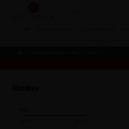
WIJN AANBIEDINGEN
BLEND Wijnfestival
The
Relatiegeschenken
Gratis verzending vanaf €99 incl. Track & Trace
Home
/
Dessert & Port
/
Druivenrassen
/
Macabeo
Macabeo
Prijs
Min: €
0
Max: €
10