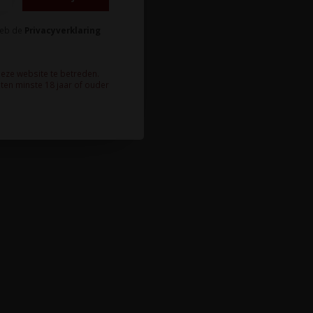
heb de
Privacyverklaring
deze website te betreden.
ten minste 18 jaar of ouder