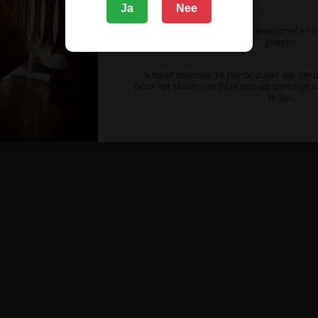
Ja
Nee
Ik meld me aan voor de nieuwsbrief en 
gelezen.
U moet minimaal 18 jaar of ouder zijn om 
Door het sluiten van deze pop-up bevestigt u 
te zijn.