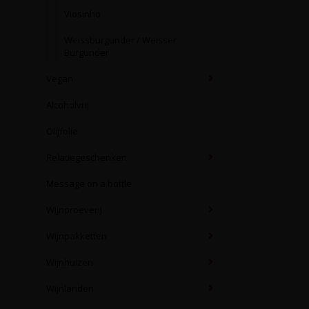
Viosinho
Weissburgunder / Weisser
Burgunder
Vegan
Alcoholvrij
Olijfolie
Relatiegeschenken
Message on a bottle
Wijnproeverij
Wijnpakketten
Wijnhuizen
Wijnlanden