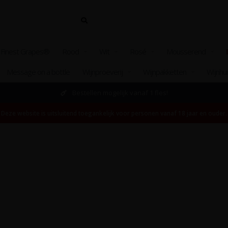
 Finest Grapes®
Rood
Wit
Rosé
Mousserend
Message on a bottle
Wijnproeverij
Wijnpakketten
Wijnhu
Bestellen mogelijk vanaf 1 fles!
Deze website is uitsluitend toegankelijk voor personen vanaf 18 jaar en ouder.