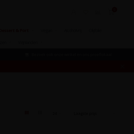
0
Dessert & Port
Vegan
Alcoholvrij
Olijfolie
izen
Wijnlanden
Bezoek ook onze winkel en ons proeflokaal