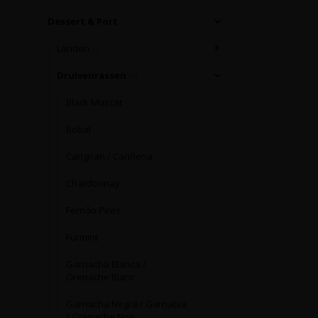
Dessert & Port
Landen
(0)
Druivenrassen
(0)
Black Muscat
Bobal
Carignan / Cariñena
Chardonnay
Fernão Pires
Furmint
Garnacha Blanca /
Grenache Blanc
Garnacha Negra / Garnatxa
/ Grenache Noir