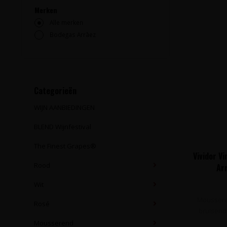
Merken
Alle merken
Bodegas Arrāez
Categorieën
WIJN AANBIEDINGEN
BLEND Wijnfestival
The Finest Grapes®
Vividor V
Rood
Arr
Wit
Mousseren
Rosé
bruisend 
Mousserend