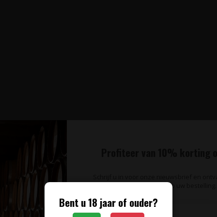
Profiteer van 10% korting o
Schrijf u in voor onze nieuwsbrief en ont
op uw bestelling.
Bent u 18 jaar of ouder?