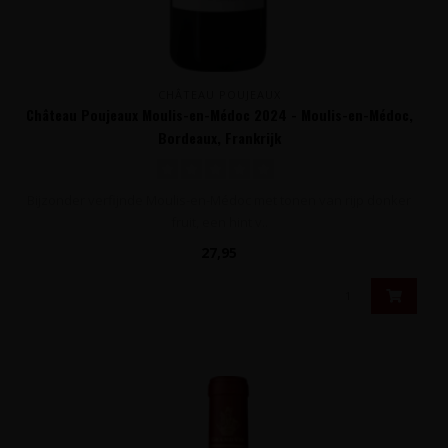
CHÂTEAU POUJEAUX
Château Poujeaux Moulis-en-Médoc 2024 - Moulis-en-Médoc,
Bordeaux, Frankrijk
Bijzonder verfijnde Moulis-en-Médoc met tonen van rijp donker
fruit, een hint v..
27,95