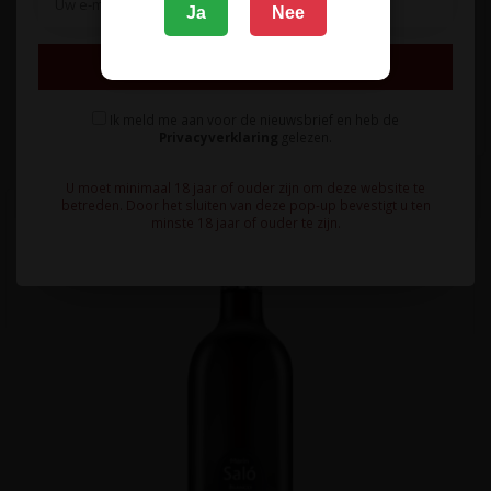
Ja
Nee
Stuivende, frisse witte wijn van uitsluitend Sauvignon Blanc
druiven met tonen v..
Inschrijven
13,95
Ik meld me aan voor de nieuwsbrief en heb de
Privacyverklaring
gelezen.
U moet minimaal 18 jaar of ouder zijn om deze website te
betreden. Door het sluiten van deze pop-up bevestigt u ten
minste 18 jaar of ouder te zijn.