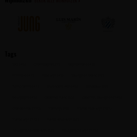
BEKIJK ALLE WIJNHUIZEN
Tags
BIO
(46)
Champagne
(37)
Negroamaro
(43)
Primitivo
(47)
Rose wijn
(45)
Sauvignon blanc
(42)
Tempranillo
(41)
bijzondere wijn
(45)
bordeaux
(99)
bourgogne
(45)
cabernet franc
(65)
cabernet sauvignon
(145)
chardonnay
(110)
frankrijk
(42)
franse rode wijn
(121)
franse wijn
(172)
franse witte wijn
(82)
houtgerijpte rode wijn
(82)
houtgerijpte wijn
(115)