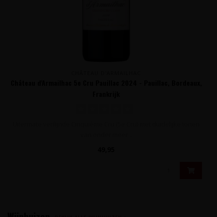
CHÂTEAU D'ARMAILHAC
Château d'Armailhac 5e Cru Pauillac 2024 - Pauillac, Bordeaux,
Frankrijk
Uitermate verfijnde Cinquième Cru (5e Cru) met duidelijke tonen
van onder meer ..
49,95
Wijnhuizen