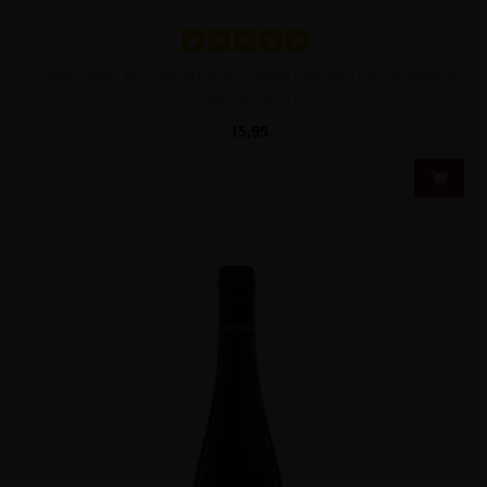
Intens rijke, geconcentreerde, fruitige rode wijn van uitsluitend
Aglianico drui..
15,95