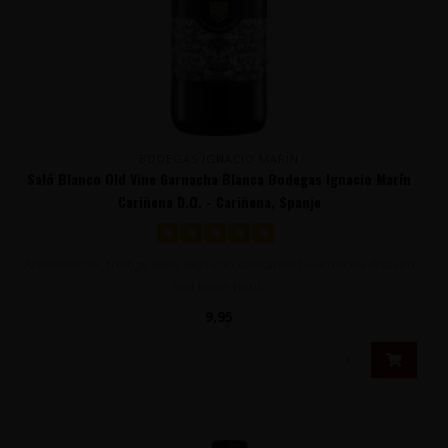
BODEGAS IGNACIO MARÍN
Saló Blanco Old Vine Garnacha Blanca Bodegas Ignacio Marín
Cariñena D.O. - Cariñena, Spanje
Aromatische, fruitige witte wijn van uitsluitend Garnacha druiven
met korte hout..
9,95