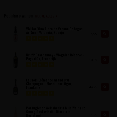
Populaire wijnen
BEKIJK ALLES
Vividor Vino Tinto de Verano Bodegas
Arrāez - Valencia, Spanje
6,95
Nr. 22 Chardonnay / Viognier Réserve -
Pays d'Oc, Frankrijk
10,95
Launois Clémence Grand Cru
Champagne - Mesnil-sur-Oger,
44,95
Frankrijk
Portugieser Weissherbst Mild Weingut
Georg Gustav Huff - Nierstein,
11,95
Duitsland