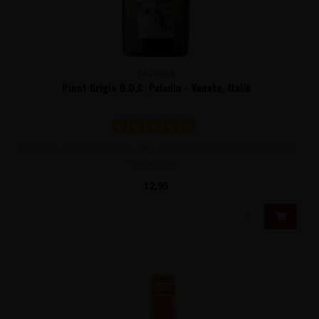
PALADIN
Pinot Grigio D.O.C. Paladin - Veneto, Italië
Klassieke, frisse Italiaanse witte wijn boordevol stuivend wit fruit
met enkele ..
12,95