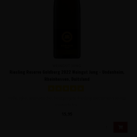
WEINGUT JUNG
Riesling Reserve Goldberg 2022 Weingut Jung - Undenheim,
Rheinhessen, Duitsland
Volle, rijke, aromatische, houtgerijpte Riesling met tonen van rijp
exotisch fru..
15,95