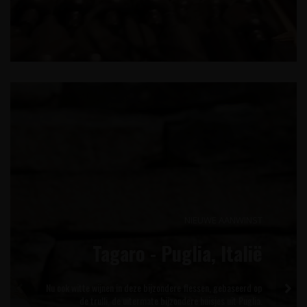
GENIET VAN HET MOOIE WEER!
Barbecue Wijnen Pakket
Een speciaal voor u samengesteld Barbecue Wijnen Pakket
met 12 flessen wijn afkomstig uit Italië, Spanje, Noord-
Macedonië en Portugal.