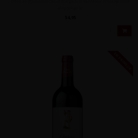
Deze 3e (troisième) Cru uit Margaux in Bordeaux, Frankrijk biedt
al op jonge le..
54,95
EN PRIMEUR