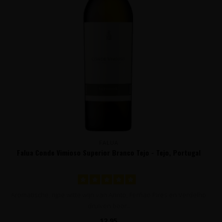
FALUA
Falua Conde Vimioso Superior Branco Tejo - Tejo, Portugal
Aromatische, rijpe witte wijn van Arinto, Ferñao Pires en Verdelho
druiven boor..
12,95