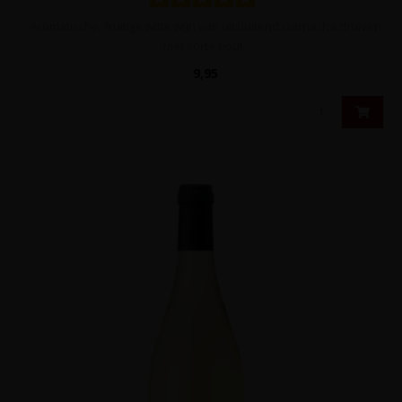
Aromatische, fruitige witte wijn van uitsluitend Garnacha druiven
met korte hout..
9,95