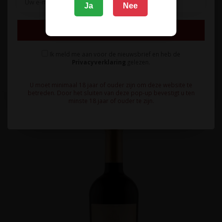
Ja
Nee
Licht aromatische, gebalanceerde witte Bordeaux met enkele
Inschrijven
maanden houtrijping e..
16,95
Ik meld me aan voor de nieuwsbrief en heb de
Privacyverklaring
gelezen.
U moet minimaal 18 jaar of ouder zijn om deze website te
betreden. Door het sluiten van deze pop-up bevestigt u ten
minste 18 jaar of ouder te zijn.