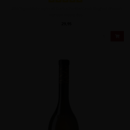
Zéér bijzondere wijn van Garnacha Blanca en Viognier druiven
met een mooie dos..
29,95