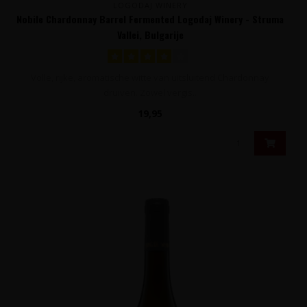
LOGODAJ WINERY
Nobile Chardonnay Barrel Fermented Logodaj Winery - Struma
Vallei, Bulgarije
Volle, rijke, aromatische witte van uitsluitend Chardonnay
druiven. Zowel vergis..
19,95