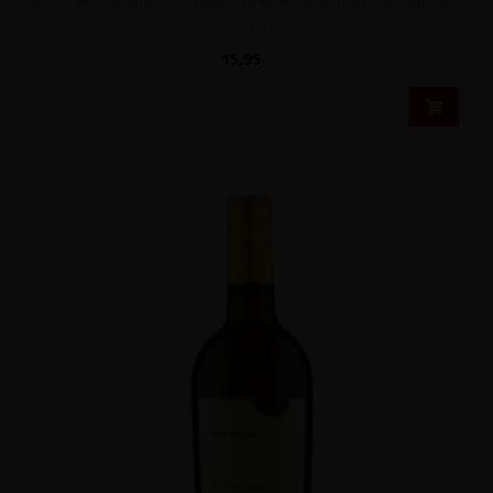
Volle, rijke, aromatische, houtgerijpte Riesling met tonen van rijp
exotisch fru..
15,95