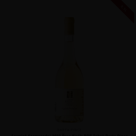
0,5L
BARTA PINCE
Furmint Szamorodni 2013 Öreg Király Dűlő Tokaji Barta Pince