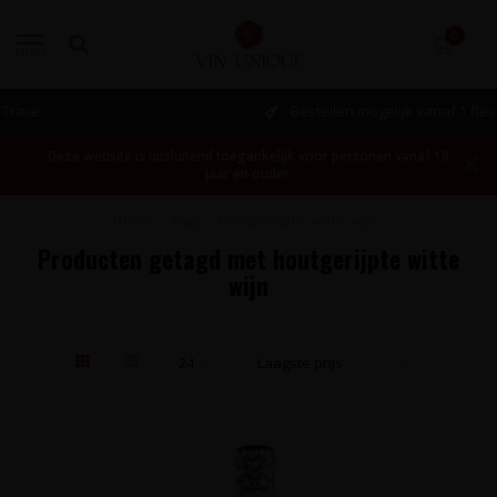
0
MENU
Bestellen mogelijk vanaf 1 fles!
Deze website is uitsluitend toegankelijk voor personen vanaf 18
jaar en ouder.
Home
/
Tags
/
houtgerijpte witte wijn
Producten getagd met houtgerijpte witte
wijn