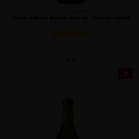
CHÂTEAU DE MARSAN
Château de Marsan Bordeaux Blanc Sec - Bordeaux, Frankrijk
Fruitige, aangename witte wijn van Sauvignon Blanc en Sémillon
druiven. In zowe..
11,95