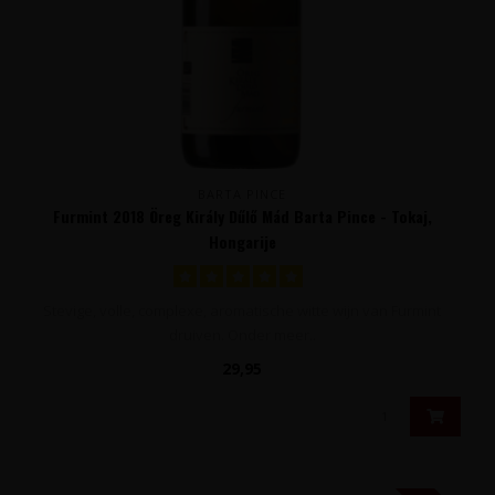
BARTA PINCE
Furmint 2018 Öreg Király Dűlő Mád Barta Pince - Tokaj,
Hongarije
Stevige, volle, complexe, aromatische witte wijn van Furmint
druiven. Onder meer..
29,95