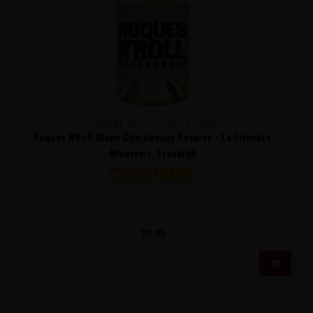
DOMAINE DU CLOS DES ROQUES
Roques N'Roll Blanc Chardonnay Réserve - La Livinière,
Minervois, Frankrijk
Volle, stevige, houtgerijpte witte wijn van uitsluitend Chardonnay
druiven met e..
10,95