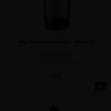
PALADIN
Drago Bianco Chardonnay Paladin - Veneto, Italië
Volle, aromatische, zachte witte wijn van uitsluitend Chardonnay
druiven met blo..
15,95