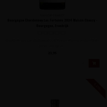
MAISON CHANZY
Bourgogne Chardonnay Les Fortunés 2024 Maison Chanzy -
Bourgogne, Frankrijk
Goudgele wijn van uitsluitend Chardonnay druiven met verfijnde
tonen van rijp ex..
23,95
0,375L