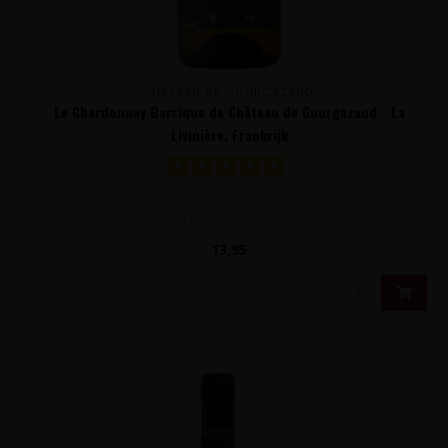
CHÂTEAU DE GOURGAZAUD
Le Chardonnay Barrique de Château de Gourgazaud - La
Livinière, Frankrijk
Heerlijk glas Chardonnay met een mooie combinatie van tonen
van houtlagering en ..
13,95