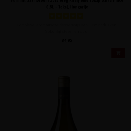
0,5L - Tokaj, Hongarije
Complexe, aromatische dessertwijn van Furmint druiven.
Gekonfijt steen- en citru..
34,95