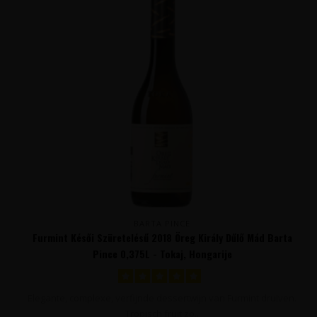
BARTA PINCE
Furmint Késői Szüretelésű 2018 Öreg Király Dűlő Mád Barta
Pince 0,375L - Tokaj, Hongarije
Elegante, complexe, verfijnde dessertwijn van Furmint druiven.
Tropisch fruit zo..