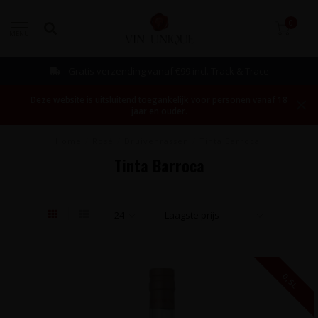
0
MENU
Gratis verzending vanaf €99 incl. Track & Trace
Deze website is uitsluitend toegankelijk voor personen vanaf 18
jaar en ouder.
Home
/
Rosé
/
Druivenrassen
/
Tinta Barroca
Tinta Barroca
0,5L