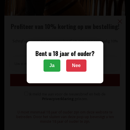
Profiteer van 10% korting op uw bestelling!
Schrijf u in voor onze nieuwsbrief en ontvang eenmalig 10%
korting op uw bestelling.
Bent u 18 jaar of ouder?
Unieke wijnimport sinds 1998!
Ja
Nee
Theerestraat 13
Inschrijven
5271 GB
Sint Michielsgestel
Ik meld me aan voor de nieuwsbrief en heb de
Nederland
Privacyverklaring
gelezen.
+31 73 55 11 600
U moet minimaal 18 jaar of ouder zijn om deze website te
betreden. Door het sluiten van deze pop-up bevestigt u ten
minste 18 jaar of ouder te zijn.
info@vinunique.nl