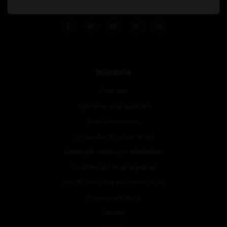
Informatie
Over ons
Algemene voorwaarden
Betaalmethoden
Verzenden & retourneren
Geborgde Werkwijze Alcoholwet
Verantwoord Alcoholgebruik
NIX18: Geen druppel onder de 18
Privacyverklaring
Contact