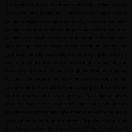
12 maanden op Franse eikenhouten vaten van 228 liter waarvan
15% nieuwe vaten gevolgd door 5 maanden op RVS-tanks. Door de
houtrijping vergaart deze wijn tonen van vanille, toast en een ietwat
geroosterde ondertoon met een vleugje kruiden. Ook resulteert de
houtrijping in een voller, dieper en zachter karakter. De expressieve
neus van rijpe zwarte kersen, zwarte bessen en een hint van
kruisbessen verleidt direct. De elegantie en verfijning die deze A.O.C.
biedt toont zich niet alleen in de neus, ook in de verfijnde, elegante
smaakbeleving wordt dit al snel duidelijk. Wederom tonen van rijp
fruit, gecomplementeerd door de tonen van houtrijping en een
kruidige ondertoon die spanning en diepgang biedt. De afdronk
houdt lang aan en doet lang nagenieten. Deze wijn combineert
uitstekend met diverse visgerechten (met saus), schaaldieren,
geroosterde groenten en gevogelte (fazant, parelhoen of patrijs). De
ideale serveertemperatuur is ongeveer 18 graden Celsius maar
deze Bourgogne Pinot Noir kan ook licht gekoeld op ongeveer 15