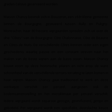
graden Celsius geserveerd worden.
Maison Chanzy bevindt zich in Bouzeron, een zéér kleine gemeente
binnen de Bourgogne, gesitueerd tussen Rully en Puligny-
Montrachet. Haar 80 hectare wijngaarden spreiden zich uit over de
drie "Côtes" van de Bourgogne: Côte Chalonnaise, Côte de Beaune
en Côtes de Nuits. De verschillende Côtes kennen ieder een eigen
geschiedenis waarbij passie en een constant streven naar het
maken van de beste wijnen aan de basis staan. Maison Chanzy
bouwt voort op deze historische pilaren en richt erop de ware
schoonheid van de verschillende terroirs tot uiting te laten komen in
haar wijnen. Maison Chanzy gaat traditioneel te werk en deze
werkwijze verschilt per perceel, aangezien ook de
bodemsamenstelling en het microklimaat per perceel verschilt.
Iedere wijngaard wordt separaat geoogst, gevinificeerd, gerijpt en
gebotteld. Per wijngaard wordt een specifieke, doordachte keuze