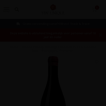
0
MENU
Gratis verzending vanaf €99 incl. Track & Trace
Deze website is uitsluitend toegankelijk voor personen vanaf 18
jaar en ouder.
Home
/
Maison Chanzy Maranges Premier Cru La Fussière
2022 - Bourgogne, Frankrijk