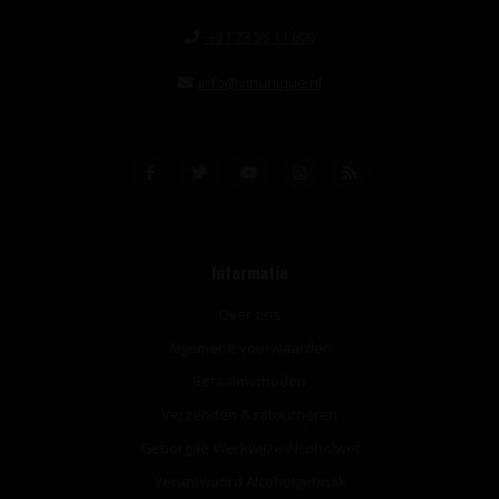
+31 73 55 11 600
info@vinunique.nl
Informatie
Over ons
Algemene voorwaarden
Betaalmethoden
Verzenden & retourneren
Geborgde Werkwijze Alcoholwet
Verantwoord Alcoholgebruik