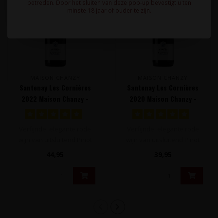
betreden. Door het sluiten van deze pop-up bevestigt u ten
minste 18 jaar of ouder te zijn.
MAISON CHANZY
MAISON CHANZY
Santenay Les Cornières
Santenay Les Cornières
2022 Maison Chanzy -
2020 Maison Chanzy -
Bourgogne, Frankrijk
Bourgogne, Frankrijk
Verfijnde, elegante rode
Verfijnde, elegante rode
wijn van uitsluitend Pinot
wijn van uitsluitend Pinot
Noir druiven vol rood fruit
Noir druiven vol rood fruit
44,95
39,95
..
..