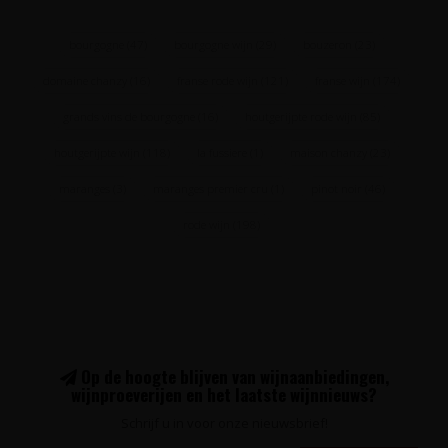
bourgogne
(47)
bourgogne wijn
(29)
bouzeron
(23)
domaine chanzy
(16)
franse rode wijn
(121)
franse wijn
(174)
grands vins de bourgogne
(16)
houtgerijpte rode wijn
(85)
houtgerijpte wijn
(118)
la fussiere
(1)
maison chanzy
(23)
maranges
(3)
maranges premier cru
(1)
pinot noir
(46)
rode wijn
(198)
Op de hoogte blijven van wijnaanbiedingen,
wijnproeverijen en het laatste wijnnieuws?
Schrijf u in voor onze nieuwsbrief!