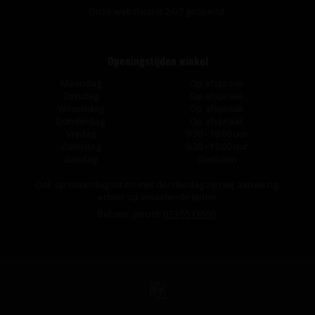
Onze webshop is 24/7 geopend.
Openingstijden winkel
Maandag
Op afspraak
Dinsdag
Op afspraak
Woensdag
Op afspraak
Donderdag
Op afspraak
Vrijdag
9:30 - 18:00 uur
Zaterdag
9:30 - 17:00 uur
Zondag
Gesloten
Ook op maandag tot en met donderdag zijn wij aanwezig,
echter op wisselende tijden.
Bel ons gerust:
073-5511600
.