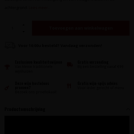
achtergrond.
Lees meer..
Toevoegen aan winkelwagen
Voor 16:00u besteld? Vandaag verzonden!
Exclusieve kwaliteitswijnen
Gratis verzending
Van kleine traditionele
Bij een bestelling vanaf €99
wijnhuizen
Deze wijn kosteloos
Gratis wijn-spijs advies
proeven?
Voor ieder gerecht of menu
Bezoek ons proeflokaal!
Productomschrijving