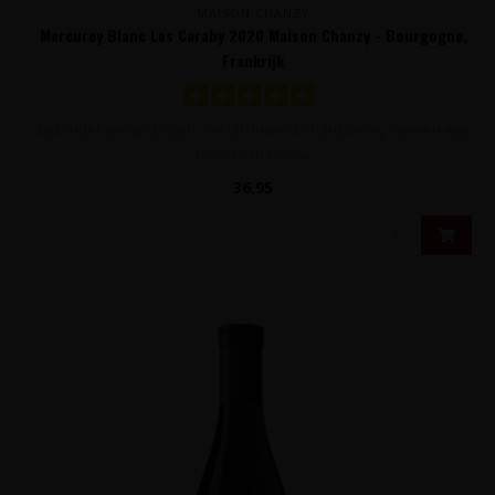
MAISON CHANZY
Mercurey Blanc Les Caraby 2020 Maison Chanzy - Bourgogne,
Frankrijk
Bijzonder verfijnde wijn van uitsluitend Chardonnay druiven met
tonen van toast,..
36,95