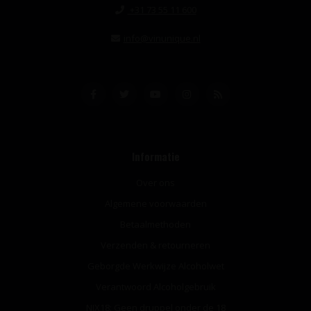
+31 73 55 11 600
info@vinunique.nl
Informatie
Over ons
Algemene voorwaarden
Betaalmethoden
Verzenden & retourneren
Geborgde Werkwijze Alcoholwet
Verantwoord Alcoholgebruik
NIX18: Geen druppel onder de 18