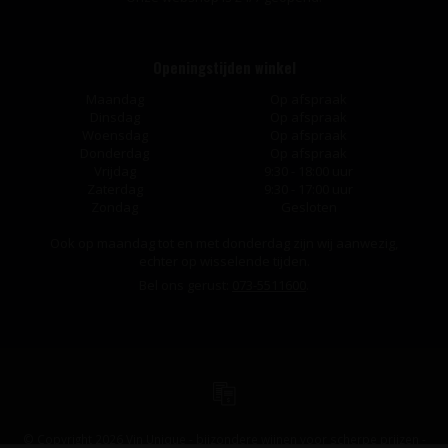
Openingstijden winkel
Maandag
Op afspraak
Dinsdag
Op afspraak
Woensdag
Op afspraak
Donderdag
Op afspraak
Vrijdag
9:30 - 18:00 uur
Zaterdag
9:30 - 17:00 uur
Zondag
Gesloten
Ook op maandag tot en met donderdag zijn wij aanwezig,
echter op wisselende tijden.
Bel ons gerust:
073-5511600
.
© Copyright 2026 Vin Unique - bijzondere wijnen voor scherpe prijzen -