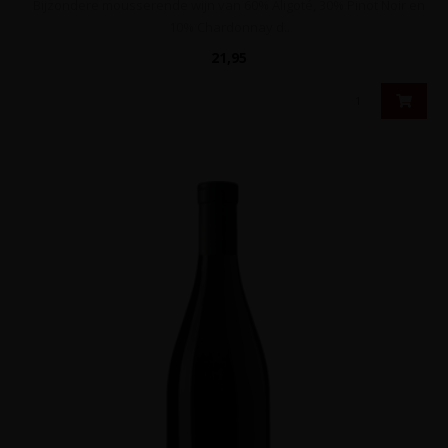
Bijzondere mousserende wijn van 60% Aligoté, 30% Pinot Noir en
10% Chardonnay d..
21,95