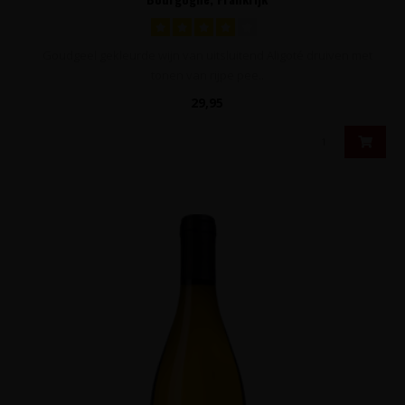
Goudgeel gekleurde wijn van uitsluitend Aligoté druiven met
tonen van rijpe pee..
29,95