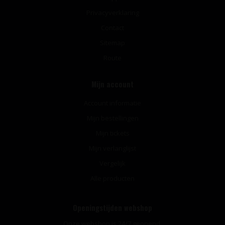
Privacyverklaring
Contact
Sitemap
Route
Mijn account
Account informatie
Mijn bestellingen
Mijn tickets
Mijn verlanglijst
Vergelijk
Alle producten
Openingstijden webshop
Onze webshop is 24/7 geopend.