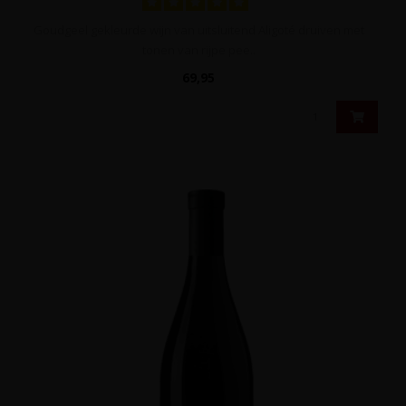
Goudgeel gekleurde wijn van uitsluitend Aligoté druiven met
tonen van rijpe pee..
69,95