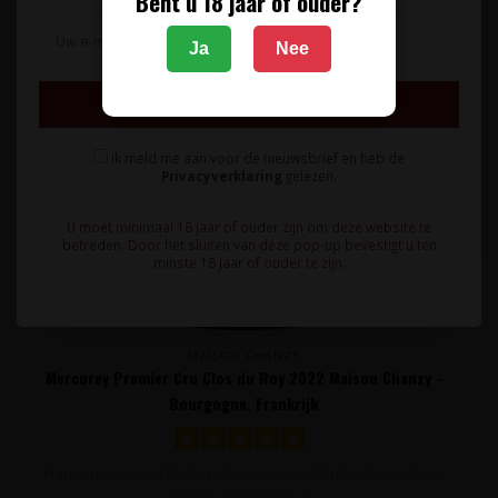
Bent u 18 jaar of ouder?
Ja
Nee
Inschrijven
Ik meld me aan voor de nieuwsbrief en heb de
Privacyverklaring
gelezen.
U moet minimaal 18 jaar of ouder zijn om deze website te
betreden. Door het sluiten van deze pop-up bevestigt u ten
minste 18 jaar of ouder te zijn.
MAISON CHANZY
Mercurey Premier Cru Clos du Roy 2022 Maison Chanzy -
Bourgogne, Frankrijk
Harmonieuze, verfijnde rode wijn van uitsluitend Pinot Noir
druiven met tonen va..