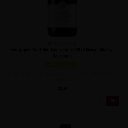
MAISON CHANZY
Bourgogne Pinot Noir Les Fortunés 2023 Maison Chanzy -
Bourgogne
Verfijnde, elegante rode wijn van uitsluitend Pinot Noir druiven.
Aromatisch roo..
23,95