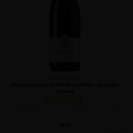
MAISON CHANZY
Santenay Les Cornières 2020 Maison Chanzy - Bourgogne,
Frankrijk
Verfijnde, elegante rode wijn van uitsluitend Pinot Noir druiven
vol rood fruit ..
39,95