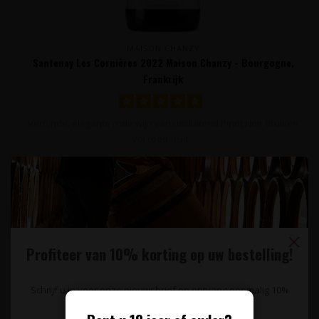
MAISON CHANZY
Santenay Les Cornières 2022 Maison Chanzy - Bourgogne,
Frankrijk
Verfijnde, elegante rode wijn van uitsluitend Pinot Noir druiven
vol rood fruit ..
44,95
Profiteer van 10% korting op uw bestelling!
Schrijf u in voor onze nieuwsbrief en ontvang eenmalig 10%
korting op uw bestelling.