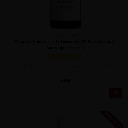
MAISON CHANZY
Maranges Premier Cru La Fussière 2022 Maison Chanzy -
Bourgogne, Frankrijk
Zeer verfijnde, elegante rode wijn van uitsluitend Pinot Noir
druiven met een bi..
54,95
MAGNUM 1,5L