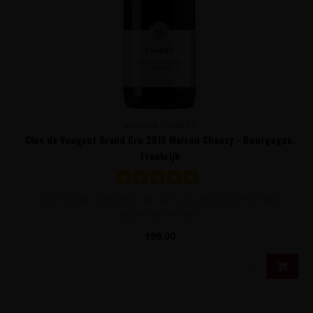
MAISON CHANZY
Clos de Vougeot Grand Cru 2015 Maison Chanzy - Bourgogne,
Frankrijk
Uitzonderlijk verfijnde rode wijn van uitsluitend Pinot Noir
druiven afkomstig v..
199,00