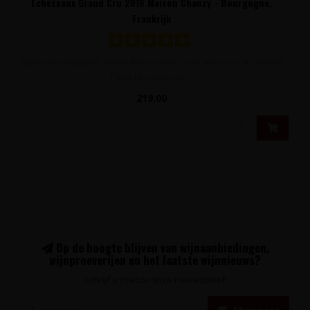
Echezeaux Grand Cru 2016 Maison Chanzy - Bourgogne,
Frankrijk
Bijzonder elegante, wereldberoemde rode wijn van uitsluitend
Pinot Noir druiven...
219,00
Op de hoogte blijven van wijnaanbiedingen,
wijnproeverijen en het laatste wijnnieuws?
Schrijf u in voor onze nieuwsbrief!