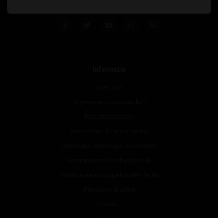
Informatie
Over ons
Algemene voorwaarden
Betaalmethoden
Verzenden & retourneren
Geborgde Werkwijze Alcoholwet
Verantwoord Alcoholgebruik
NIX18: Geen druppel onder de 18
Privacyverklaring
Contact