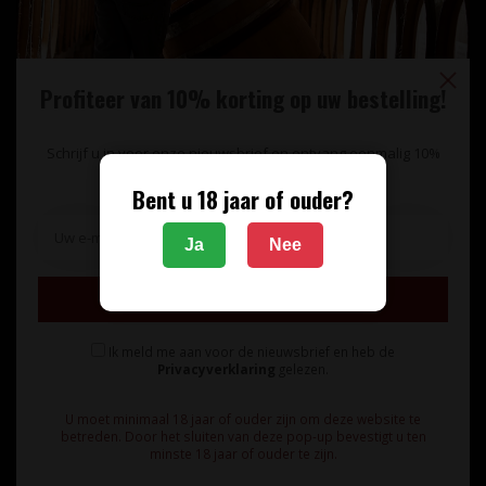
Profiteer van 10% korting op uw bestelling!
Schrijf u in voor onze nieuwsbrief en ontvang eenmalig 10%
korting op uw bestelling.
Bent u 18 jaar of ouder?
Unieke wijnimport sinds 1998!
Ja
Nee
Theerestraat 13
Inschrijven
5271 GB
Sint Michielsgestel
Ik meld me aan voor de nieuwsbrief en heb de
Nederland
Privacyverklaring
gelezen.
+31 73 55 11 600
U moet minimaal 18 jaar of ouder zijn om deze website te
betreden. Door het sluiten van deze pop-up bevestigt u ten
minste 18 jaar of ouder te zijn.
info@vinunique.nl