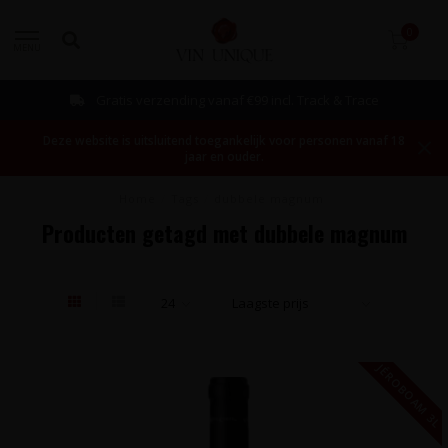
0
MENU
Gratis verzending vanaf €99 incl. Track & Trace
Deze website is uitsluitend toegankelijk voor personen vanaf 18
jaar en ouder.
Home
/
Tags
/
dubbele magnum
Producten getagd met dubbele magnum
JÉROBOAM 3L