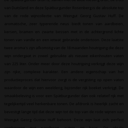
van Duitsland en deze Spätburgunder Rosenberg is de absolute top
van de rode wijncollectie van Weingut Georg Gustav Huff. De
aromatische, zeer typerende neus biedt tonen van aardbeien,
kersen, bramen en zwarte bessen met in de achtergrond lichte
tonen van vanille en een ietwat gebrande ondertoon. Deze laatste
twee aroma's zijn afkomstig van de 18 maanden houtrijping die deze
wijn ondergaat in zowel gebruikte als nieuwe eikenhouten vaten
van 225 liter. Onder meer door deze houtrijping verkrijgt deze wijn
zijn rijke, complexe karakter. Een andere eigenschap van het
productieproces dat hiervoor zorgt is de vergisting op open vaten
waardoor de wijn een weelderig, bijzonder rijk boeket verkrijgt. De
smaakbeleving is voor een Spätburgunder dan ook relatief rijk met
tegelijkertijd veel herkenbare tonen. De afdronk is heerlijk zacht en
bevestigt lange tijd dat deze wijn tot de top van de rode wijnen van
Weingut Georg Gustav Huff behoort. Deze wijn laat zich perfect
combineren met parelhoen, patrijs en haas. De ideale