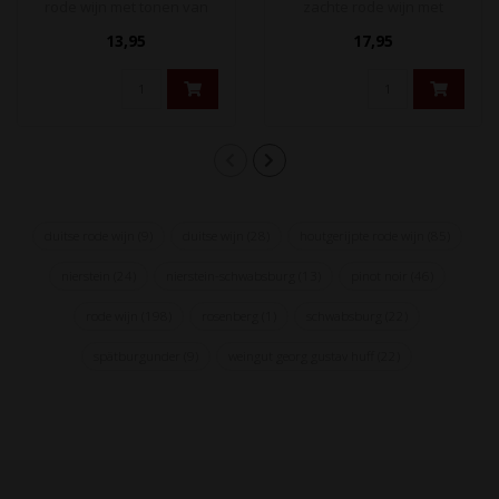
rode wijn met tonen van
zachte rode wijn met
kersen, bramen en een
duidelijke tonen van
13,95
17,95
ietwat ..
kersen, rijp..
duitse rode wijn
(9)
duitse wijn
(28)
houtgerijpte rode wijn
(85)
nierstein
(24)
nierstein-schwabsburg
(13)
pinot noir
(46)
rode wijn
(198)
rosenberg
(1)
schwabsburg
(22)
spätburgunder
(9)
weingut georg gustav huff
(22)