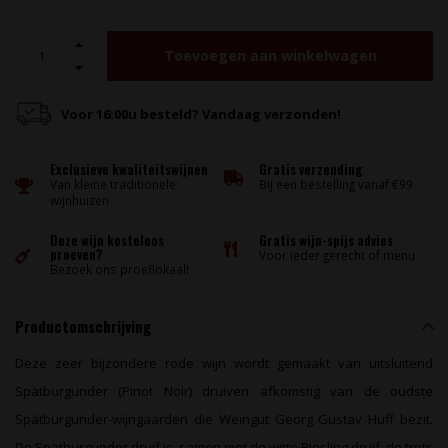
Toevoegen aan winkelwagen
Voor 16:00u besteld? Vandaag verzonden!
Exclusieve kwaliteitswijnen
Gratis verzending
Van kleine traditionele
Bij een bestelling vanaf €99
wijnhuizen
Deze wijn kosteloos
Gratis wijn-spijs advies
proeven?
Voor ieder gerecht of menu
Bezoek ons proeflokaal!
Productomschrijving
Deze zeer bijzondere rode wijn wordt gemaakt van uitsluitend
Spätburgunder (Pinot Noir) druiven afkomstig van de oudste
Spätburgunder-wijngaarden die Weingut Georg Gustav Huff bezit.
De Spätburgunder druif is, samen met de witte Riesling druif, de trots