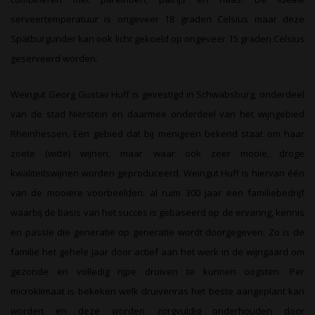
serveertemperatuur is ongeveer 18 graden Celsius maar deze
Spätburgunder kan ook licht gekoeld op ongeveer 15 graden Celsius
geserveerd worden.
Weingut Georg Gustav Huff is gevestigd in Schwabsburg, onderdeel
van de stad Nierstein en daarmee onderdeel van het wijngebied
Rheinhessen. Een gebied dat bij menigeen bekend staat om haar
zoete (witte) wijnen, maar waar ook zeer mooie, droge
kwaliteitswijnen worden geproduceerd. Weingut Huff is hiervan één
van de mooiere voorbeelden: al ruim 300 jaar een familiebedrijf
waarbij de basis van het succes is gebaseerd op de ervaring, kennis
en passie die generatie op generatie wordt doorgegeven. Zo is de
familie het gehele jaar door actief aan het werk in de wijngaard om
gezonde en volledig rijpe druiven te kunnen oogsten. Per
microklimaat is bekeken welk druivenras het beste aangeplant kan
worden en deze worden zorgvuldig onderhouden door