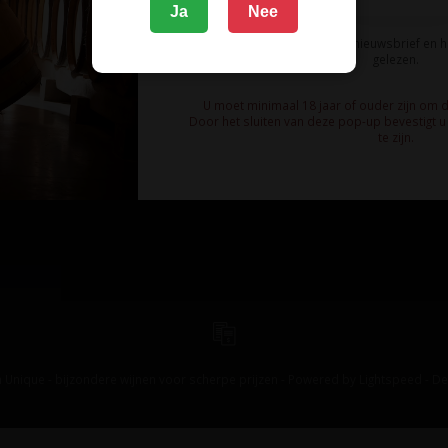
Ja
Nee
Ik meld me aan voor de nieuwsbrief en 
gelezen.
U moet minimaal 18 jaar of ouder zijn om 
Door het sluiten van deze pop-up bevestigt u 
te zijn.
 Unique - bijzondere wijnen voor scherpe prijzen - Powered by
Lightspeed
-
De