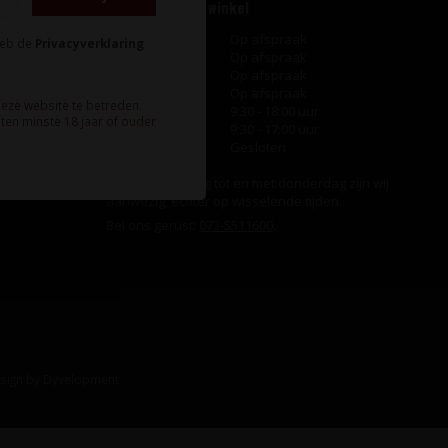
Openingstijden winkel
Maandag
Op afspraak
heb de
Privacyverklaring
Dinsdag
Op afspraak
Woensdag
Op afspraak
Donderdag
Op afspraak
deze website te betreden.
Vrijdag
9:30 - 18:00 uur
ten minste 18 jaar of ouder
Zaterdag
9:30 - 17:00 uur
Zondag
Gesloten
Ook op maandag tot en met donderdag zijn wij
aanwezig, echter op wisselende tijden.
Bel ons gerust:
073-5511600
.
sign
by
Dyvelopment