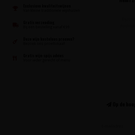
Exclusieve kwaliteitswijnen
Van kleine traditionele wijnhuizen
Bijzond
Gratis verzending
duidelij
Bij een bestelling vanaf €99
Deze wijn kosteloos proeven?
Bezoek ons proeflokaal!
Gratis wijn-spijs advies
Voor ieder gerecht of menu
Op de hoog