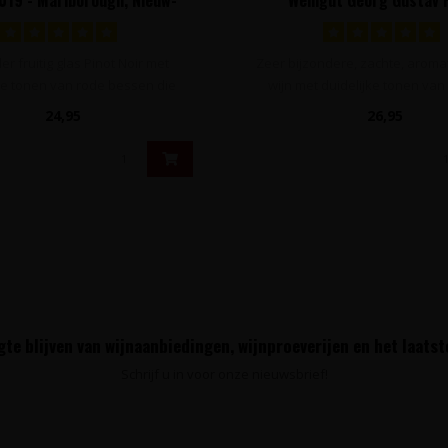
Zeeland
Nierstein, Duitslan
er fruitig glas Pinot Noir met
Zeer bijzondere, zachte, aroma
ke tonen van rode bessen die
wijn met duidelijke tonen van 
gedom..
24,95
26,95
te blijven van wijnaanbiedingen, wijnproeverijen en het laats
Schrijf u in voor onze nieuwsbrief!