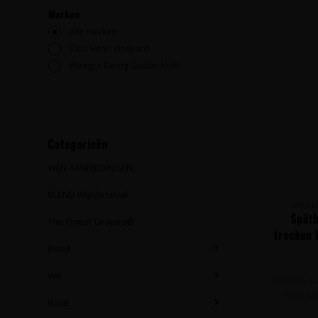
Merken
Alle merken
Clos Henri Vineyard
Weingut Georg Gustav Huff
Categorieën
WIJN AANBIEDINGEN
BLEND Wijnfestival
WEIN
Spätb
The Finest Grapes®
trocken 
Rood
Wit
Fruitige, s
Pinot No
Rosé