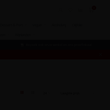
0
Dessert & Port
Vegan
Alcoholvrij
Olijfolie
izen
Wijnlanden
Bezoek ook onze winkel en ons proeflokaal