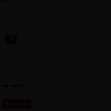
d
tische rode
kersen, ..
te wijnnieuws?
Abonneer