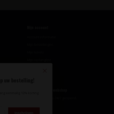
Mijn account
Account informatie
Mijn bestellingen
Mijn tickets
Mijn verlanglijst
Vergelijk
Alle producten
p uw bestelling!
Openingstijden webshop
vang eenmalig 10% korting
Onze webshop is 24/7 geopend.
Inschrijven