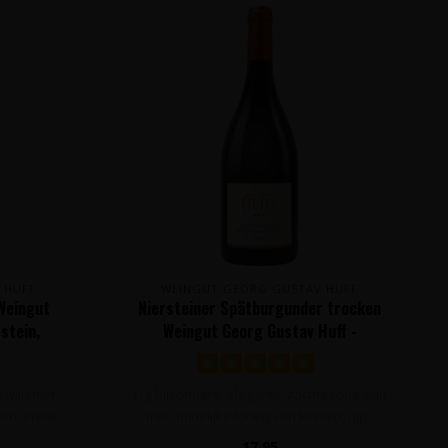
 HUFF
WEINGUT GEORG GUSTAV HUFF
Weingut
Niersteiner Spätburgunder trocken
stein,
Weingut Georg Gustav Huff -
Nierstein, Duitsland
e wijn met
Erg bijzondere, elegante, zachte rode wijn
n ietwat ..
met duidelijke tonen van kersen, rijp..
17,95