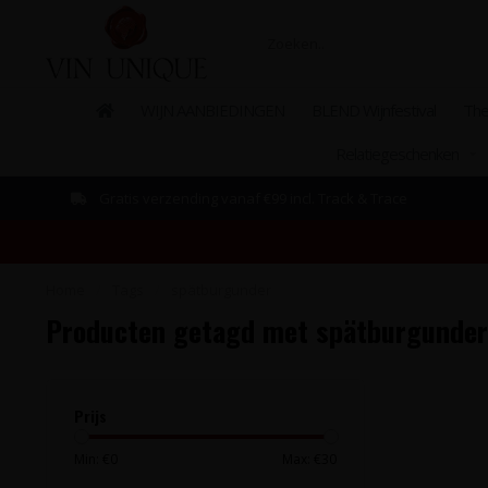
WIJN AANBIEDINGEN
BLEND Wijnfestival
The
Relatiegeschenken
Gratis verzending vanaf €99 incl. Track & Trace
Home
/
Tags
/
spätburgunder
Producten getagd met spätburgunder
Prijs
Min: €
0
Max: €
30