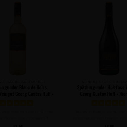
GUT GEORG GUSTAV HUFF
WEINGUT GEORG GUSTAV
urgunder Blanc de Noirs
Spätburgunder Holzfass 
Weingut Georg Gustav Huff -
Georg Gustav Huff - Nier
Nierstein, Duitsland
Duitsland
appige witte wijn van uitsluitend
Bijzonder fruitige, zachte rod
ir druiven, een zogeheten B..
tonen van kersen, bramen en ee
13,95
13,95