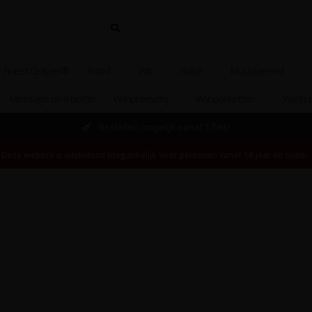
 Finest Grapes®
Rood
Wit
Rosé
Mousserend
Message on a bottle
Wijnproeverij
Wijnpakketten
Wijnhu
Bestellen mogelijk vanaf 1 fles!
Deze website is uitsluitend toegankelijk voor personen vanaf 18 jaar en ouder.