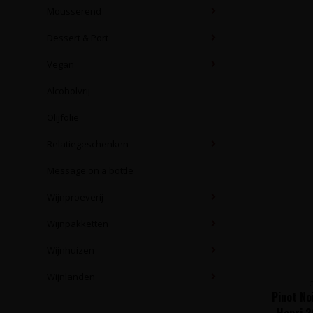
Mousserend
Dessert & Port
Vegan
Alcoholvrij
Olijfolie
Relatiegeschenken
Message on a bottle
Wijnproeverij
Wijnpakketten
Wijnhuizen
Wijnlanden
Pinot No
Henri 2