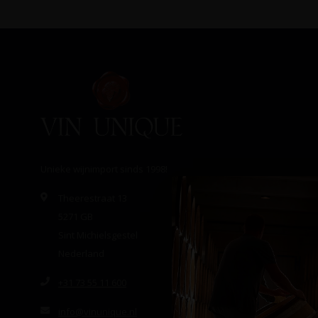
Unieke wijnimport sinds 1998!
Theerestraat 13
5271 GB
Sint Michielsgestel
Nederland
+31 73 55 11 600
info@vinunique.nl