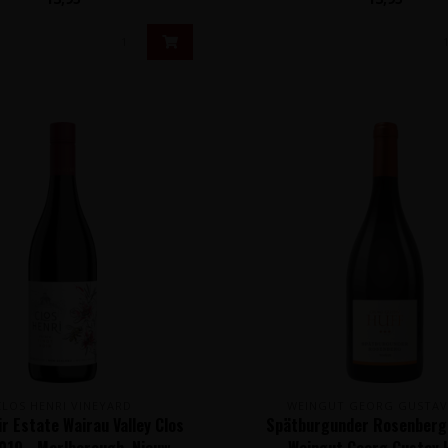
CLOS HENRI VINEYARD
WEINGUT GEORG GUSTAV
ir Estate Wairau Valley Clos
Spätburgunder Rosenberg
019 - Marlborough, Nieuw-
Weingut Georg Gustav H