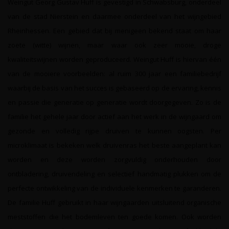
Weingut Georg Gustav Huff is gevestigd in Schwabsburg, onderdeel
van de stad Nierstein en daarmee onderdeel van het wijngebied
Rheinhessen. Een gebied dat bij menigeen bekend staat om haar
zoete (witte) wijnen, maar waar ook zeer mooie, droge
kwaliteitswijnen worden geproduceerd. Weingut Huff is hiervan één
van de mooiere voorbeelden: al ruim 300 jaar een familiebedrijf
waarbij de basis van het succes is gebaseerd op de ervaring, kennis
en passie die generatie op generatie wordt doorgegeven. Zo is de
familie het gehele jaar door actief aan het werk in de wijngaard om
gezonde en volledig rijpe druiven te kunnen oogsten. Per
microklimaat is bekeken welk druivenras het beste aangeplant kan
worden en deze worden zorgvuldig onderhouden door
ontbladering, druivendeling en selectief handmatig plukken om de
perfecte ontwikkeling van de individuele kenmerken te garanderen.
De familie Huff gebruikt in haar wijngaarden uitsluitend organische
meststoffen die het bodemleven ten goede komen. Ook worden