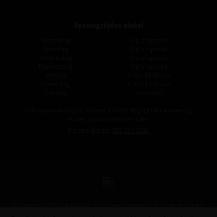
Openingstijden winkel
Maandag
Op afspraak
Dinsdag
Op afspraak
Woensdag
Op afspraak
Donderdag
Op afspraak
Vrijdag
9:30 - 18:00 uur
Zaterdag
9:30 - 17:00 uur
Zondag
Gesloten
Ook op maandag tot en met donderdag zijn wij aanwezig,
echter op wisselende tijden.
Bel ons gerust:
073-5511600
.
© Copyright 2026 Vin Unique - bijzondere wijnen voor scherpe prijzen -
Powered by
Lightspeed
-
Design
by
Dyvelopment