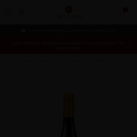
0
MENU
Gratis verzending vanaf €99 incl. Track & Trace
Deze website is uitsluitend toegankelijk voor personen vanaf 18
jaar en ouder.
Home
/
Weingut Georg Gustav Huff Huxelrebe
Beerenauslese 0,375L - Nierstein, Duitsland