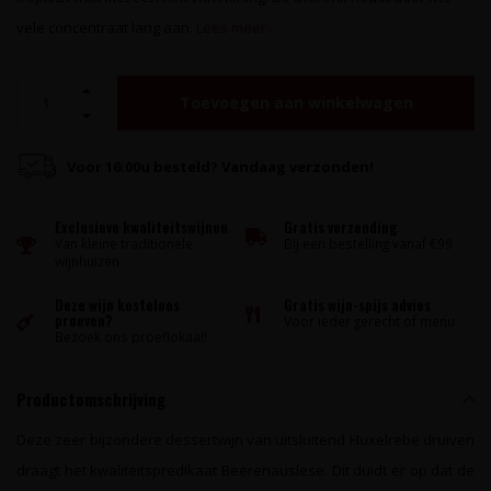
vele concentraat lang aan.
Lees meer..
Toevoegen aan winkelwagen
Voor 16:00u besteld? Vandaag verzonden!
Exclusieve kwaliteitswijnen
Gratis verzending
Van kleine traditionele
Bij een bestelling vanaf €99
wijnhuizen
Deze wijn kosteloos
Gratis wijn-spijs advies
proeven?
Voor ieder gerecht of menu
Bezoek ons proeflokaal!
Productomschrijving
Deze zeer bijzondere dessertwijn van uitsluitend Huxelrebe druiven
draagt het kwaliteitspredikaat Beerenauslese. Dit duidt er op dat de