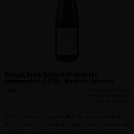
Weingut Georg Gustav Huff Huxelrebe
Beerenauslese 0,375L - Nierstein, Duitsland
19,95
Momenteel niet op
Incl. btw
voorraad, informeer naar
een alternatief.
Zeer bijzonder dessertwijn gemaakt van laat geoogste Huxelrebe
druiven. In de neus en smaakbeleving veel concentraat en zacht, rijp
tropisch fruit met een hint van honing. De afdronk houdt door het