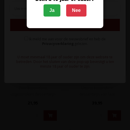
0,375L
0,375L
Ja
Nee
Inschrijven
Ik meld me aan voor de nieuwsbrief en heb de
Privacyverklaring
gelezen.
WEINGUT GEORG GUSTAV
WEINGUT GEORG GUSTAV
U moet minimaal 18 jaar of ouder zijn om deze website te
HUFF
HUFF
betreden. Door het sluiten van deze pop-up bevestigt u ten
Riesling Beerenauslese
Riesling Eiswein Weingut
minste 18 jaar of ouder te zijn.
Weingut Georg Gustav
Georg Gustav Huff 0,375L
Huff 0,375L - Nierstein,
- Nierstein, Duitsland
Duitsland
Zeer bijzondere,
Uiterst bijzondere
uitgesproken dessertwijn
dessertwijn van laat
van uitsluitend Riesling
geoogste Riesling druiven
21,95
39,95
druiven. Een ..
die geoogst wo..