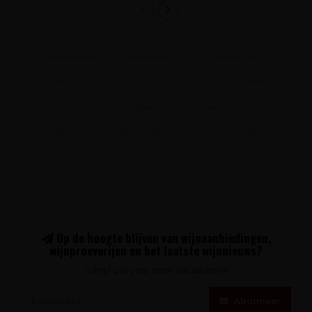
beerenauslese
(2)
dessertwijn
(30)
duitse wijn
(28)
duitse witte wijn
(28)
duitsland
(20)
huff
(1)
huxelrebe
(3)
nierstein
(24)
rheinhessen
(28)
schwabsburg
(22)
weingut georg gustav huff
(22)
witte dessertwijn
(5)
zoete wijn
(8)
Op de hoogte blijven van wijnaanbiedingen,
wijnproeverijen en het laatste wijnnieuws?
Schrijf u in voor onze nieuwsbrief!
Abonneer