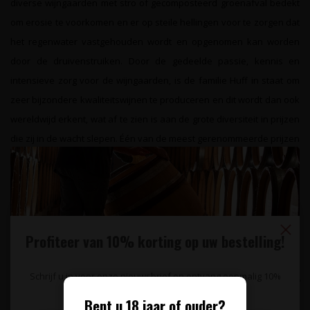
diverse wijngaarden met stro of gecomposteerd groenafval bedekt
om erosie te voorkomen en er op steile hellingen voor te zorgen dat
het regenwater vastgehouden wordt en opgenomen kan worden
door de druivenstruiken. Door de gedeelde passie, kennis en
intensieve zorg voor de wijngaarden, is de familie Huff in staat om
zeer bijzondere kwaliteitswijnen te produceren en dit wordt dan ook
wereldwijd erkent, wat af te zien is aan de grote diversiteit in prijzen
die zij in de wacht slepen. Één van de meest gerenommeerde prijzen
voor hun kwaliteitswijnen is die van "Beste Duitse Riesling" die zij in
Augustus 2019 hebben bemachtigd.
Specificaties
Profiteer van 10% korting op uw bestelling!
Reviews
Schrijf u in voor onze nieuwsbrief en ontvang eenmalig 10%
Gerelateerde producten
korting op uw bestelling.
Bent u 18 jaar of ouder?