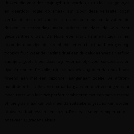
druiven die voor deze wijn gebruikt worden, extra laat zijn geoogst
en daardoor hoger op smaak zijn. Door deze verlaatte oogst
verdampt een deel van het druivensap reeds en bevatten de
druiven in verhouding meer suikers en doet de wijn zeer
geconcentreerd aan. De Huxelrebe druift kenmerkt zich in het
bijzonder door zijn edele zoetheid met een hint haar honing en rijp
tropisch fruit. Waar de Riesling druif een duidelijk aanwezig, verfijnd
zuurtje afgeeft, biedt deze wijn voornamelijk veel concentraat en
rijpe fruittonen. De volle, rijke smaakbeleving doet dan ook haast
filmend aan met een bijzonder aangenaam zoetje. De afdronk
houdt door het vele concentraat lang aan en doet verlangen naar
meer. Deze wijn laat zich perfect combineren met een mooie terrine
of foie gras, maar kan ook meer dan uitstekend geschonken worden
bij diverse fruitdesserts en kazen. De ideale serveertemperatuur is
ongeveer 12 graden Celsius.