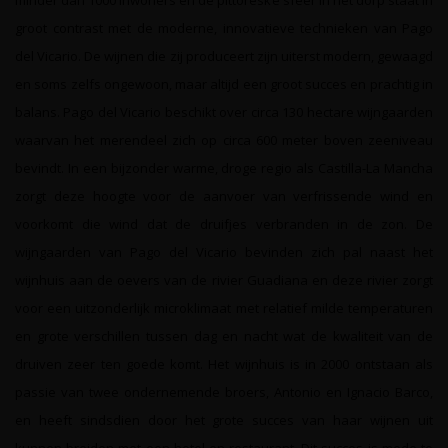
minder dan 1000 inwoners en de pittoreske sfeer in het dorp staat in
groot contrast met de moderne, innovatieve technieken van Pago
del Vicario. De wijnen die zij produceert zijn uiterst modern, gewaagd
en soms zelfs ongewoon, maar altijd een groot succes en prachtig in
balans. Pago del Vicario beschikt over circa 130 hectare wijngaarden
waarvan het merendeel zich op circa 600 meter boven zeeniveau
bevindt. In een bijzonder warme, droge regio als Castilla-La Mancha
zorgt deze hoogte voor de aanvoer van verfrissende wind en
voorkomt die wind dat de druifjes verbranden in de zon. De
wijngaarden van Pago del Vicario bevinden zich pal naast het
wijnhuis aan de oevers van de rivier Guadiana en deze rivier zorgt
voor een uitzonderlijk microklimaat met relatief milde temperaturen
en grote verschillen tussen dag en nacht wat de kwaliteit van de
druiven zeer ten goede komt. Het wijnhuis is in 2000 ontstaan als
passie van twee ondernemende broers, Antonio en Ignacio Barco,
en heeft sindsdien door het grote succes van haar wijnen uit