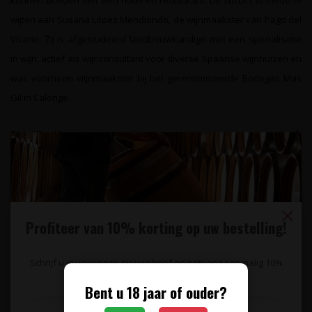
kunnen breiden met een hotel en restaurant. Dit succes is mede te
wijten aan Susana López Mendiondo, de wijnmaakster van Pago del
Vicario. Zij is afgestudeerd landbouwkundige met een specialisatie
in wijn, actief als wijnconsultant voor diverse Spaanse wijnhuizen en
was voorheen wijnmaakster bij het gerenommeerde Bodegas Mas
Gil in Calonge.
Specificaties
Reviews
Gerelateerde producten
Profiteer van 10% korting op uw bestelling!
0,375L
Schrijf u in voor onze nieuwsbrief en ontvang eenmalig 10%
korting op uw bestelling.
Bent u 18 jaar of ouder?