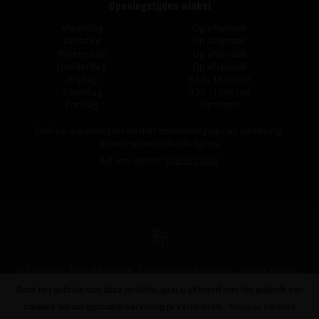
Openingstijden winkel
Maandag
Op afspraak
Dinsdag
Op afspraak
Woensdag
Op afspraak
Donderdag
Op afspraak
Vrijdag
9:30 - 18:00 uur
Zaterdag
9:30 - 17:00 uur
Zondag
Gesloten
Ook op maandag tot en met donderdag zijn wij aanwezig,
echter op wisselende tijden.
Bel ons gerust:
073-5511600
.
© Copyright 2026 Vin Unique - bijzondere wijnen voor scherpe prijzen -
Powered by
Lightspeed
-
Design
by
Dyvelopment
Door het gebruik van deze website, gaat u akkoord met het gebruik van
cookies om uw gebruikerservaring te verbeteren.
Manage cookies