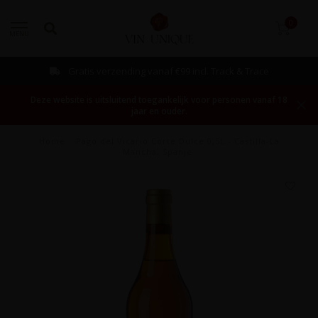
0
MENU
Gratis verzending vanaf €99 incl. Track & Trace
Deze website is uitsluitend toegankelijk voor personen vanaf 18
jaar en ouder.
Home
/
Pago del Vicario Corte Dulce 0,5L - Castilla-La
Mancha, Spanje