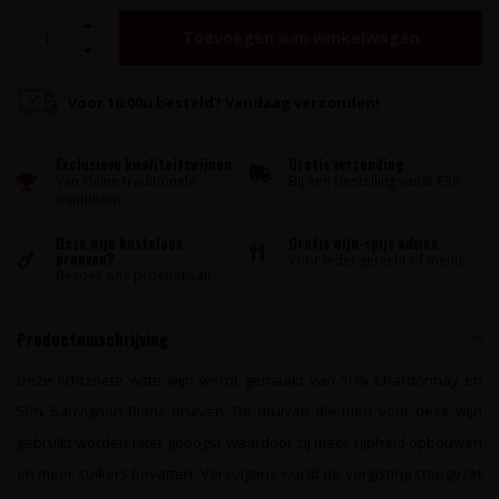
Toevoegen aan winkelwagen
Voor 16:00u besteld? Vandaag verzonden!
Exclusieve kwaliteitswijnen
Gratis verzending
Van kleine traditionele
Bij een bestelling vanaf €99
wijnhuizen
Deze wijn kosteloos
Gratis wijn-spijs advies
proeven?
Voor ieder gerecht of menu
Bezoek ons proeflokaal!
Productomschrijving
Deze lichtzoete witte wijn wordt gemaakt van 50% Chardonnay en
50% Sauvignon Blanc druiven. De druiven die men voor deze wijn
gebruikt worden later geoogst waardoor zij meer rijpheid opbouwen
en meer suikers bevatten. Vervolgens wordt de vergisting stopgezet