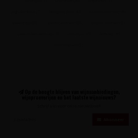
corte dulce
(1)
dessertwijn
(30)
la mancha
(17)
pago del vicario
(7)
Sauvignon blanc
(42)
spaanse dessertwijn
(8)
spaanse wijn
(92)
spaanse witte wijn
(56)
spaanse zoete wijn
(3)
spaanse zoete witte wijn
(1)
witte wijn
(145)
zoete wijn
(8)
zoete witte wijn
(6)
Op de hoogte blijven van wijnaanbiedingen,
wijnproeverijen en het laatste wijnnieuws?
Schrijf u in voor onze nieuwsbrief!
Abonneer