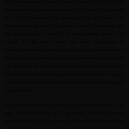
door de temperatuur omlaag te brengen waardoor deze lichtzoete
dessertwijn een alcoholpercentage van 12,5% bevat en tegelijkertijd
een verfijnd zoetje heeft dat afkomstig uit de van nature in de
druiven aanwezige suikers. Dit proces resulteert in een helder gele
wijn met lichte groene gloed. In de neus duidelijke aroma's van
tropisch fruit die doen denken aan onder meer lychee en
passievrucht met een subtiele hint van citroen. De smaakbeleving is
bijzonder fruitig met een fijne maar niet dominante zoete toon die
zich uit middels de eerder waargenomen aroma's vergezeld door
tonen van perzik en een elegante frisheid. De afdronk is sappig,
zacht en houdt mooi aan. De ideale serveertemperatuur is ongeveer
8 graden Celsius.
Pago del Vicario vindt zijn oorsprong in 2000 en bevindt zich in de
regio Castilla-La Mancha, in de gemeente Ciudad Real en nog
specifieker in de plaats Las Casas. Dit bijzonder kleine dorpje bevat