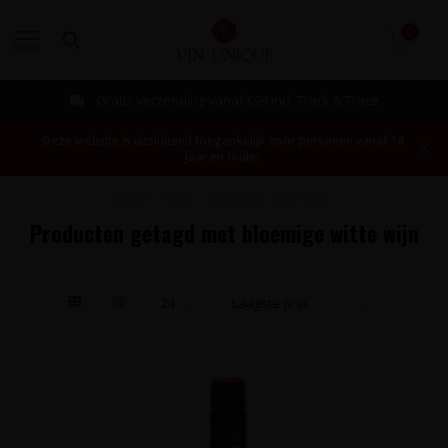
0
MENU
Gratis verzending vanaf €99 incl. Track & Trace
Deze website is uitsluitend toegankelijk voor personen vanaf 18
jaar en ouder.
Home
/
Tags
/
bloemige witte wijn
Producten getagd met bloemige witte wijn