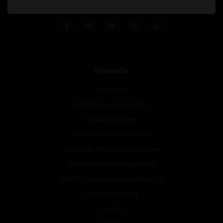
Informatie
Over ons
Algemene voorwaarden
Betaalmethoden
Verzenden & retourneren
Geborgde Werkwijze Alcoholwet
Verantwoord Alcoholgebruik
NIX18: Geen druppel onder de 18
Privacyverklaring
Contact