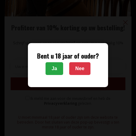
Profiteer van 10% korting op uw bestelling!
Schrijf u in voor onze nieuwsbrief en ontvang eenmalig 10%
korting op uw bestelling.
Bent u 18 jaar of ouder?
Unieke wijnimport sinds 1998!
Ja
Nee
Theerestraat 13
Inschrijven
5271 GB
Sint Michielsgestel
Ik meld me aan voor de nieuwsbrief en heb de
Nederland
Privacyverklaring
gelezen.
+31 73 55 11 600
U moet minimaal 18 jaar of ouder zijn om deze website te
betreden. Door het sluiten van deze pop-up bevestigt u ten
minste 18 jaar of ouder te zijn.
info@vinunique.nl