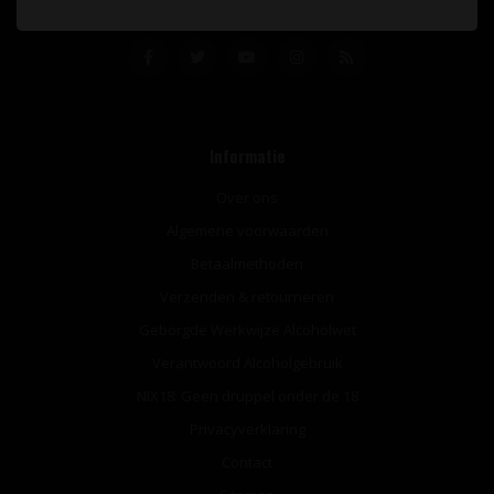
Informatie
Over ons
Algemene voorwaarden
Betaalmethoden
Verzenden & retourneren
Geborgde Werkwijze Alcoholwet
Verantwoord Alcoholgebruik
NIX18: Geen druppel onder de 18
Privacyverklaring
Contact