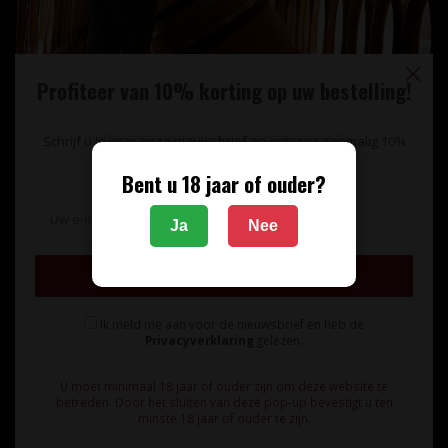
Profiteer van 10% korting op uw bestelling!
Schrijf u in voor onze nieuwsbrief en ontvang eenmalig 10%
korting op uw bestelling.
Bent u 18 jaar of ouder?
Unieke wijnimport sinds 1998!
Ja
Nee
Theerestraat 13
Inschrijven
5271 GB
Sint Michielsgestel
Ik meld me aan voor de nieuwsbrief en heb de
Nederland
Privacyverklaring
gelezen.
+31 73 55 11 600
U moet minimaal 18 jaar of ouder zijn om deze website te
betreden. Door het sluiten van deze pop-up bevestigt u ten
minste 18 jaar of ouder te zijn.
info@vinunique.nl