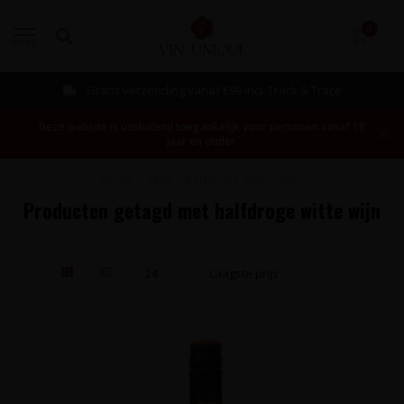
0
MENU
Gratis verzending vanaf €99 incl. Track & Trace
Deze website is uitsluitend toegankelijk voor personen vanaf 18
jaar en ouder.
Home
/
Tags
/
halfdroge witte wijn
Producten getagd met halfdroge witte wijn