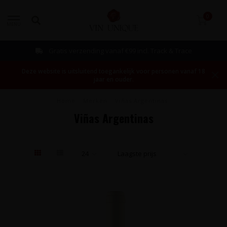
0
MENU
Gratis verzending vanaf €99 incl. Track & Trace
Deze website is uitsluitend toegankelijk voor personen vanaf 18
jaar en ouder.
Home
/
Merken
/
Viñas Argentinas
Viñas Argentinas