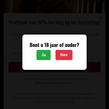
Profiteer van 10% korting op uw bestelling!
Schrijf u in voor onze nieuwsbrief en ontvang eenmalig 10%
korting op uw bestelling.
Bent u 18 jaar of ouder?
Unieke wijnimport sinds 1998!
Ja
Nee
Theerestraat 13
Inschrijven
5271 GB
Sint Michielsgestel
Ik meld me aan voor de nieuwsbrief en heb de
Nederland
Privacyverklaring
gelezen.
+31 73 55 11 600
U moet minimaal 18 jaar of ouder zijn om deze website te
betreden. Door het sluiten van deze pop-up bevestigt u ten
minste 18 jaar of ouder te zijn.
info@vinunique.nl