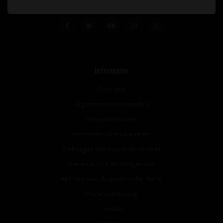
Informatie
Over ons
Algemene voorwaarden
Betaalmethoden
Verzenden & retourneren
Geborgde Werkwijze Alcoholwet
Verantwoord Alcoholgebruik
NIX18: Geen druppel onder de 18
Privacyverklaring
Contact