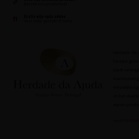
Bezoek ons proeflokaal!
Gratis wijn-spijs advies
Voor ieder gerecht of menu
Herdade da Aj
hectare grond
biedt verkri
inachtneming 
Westelijke li
en het daarbi
wijnen produc
www.herdade