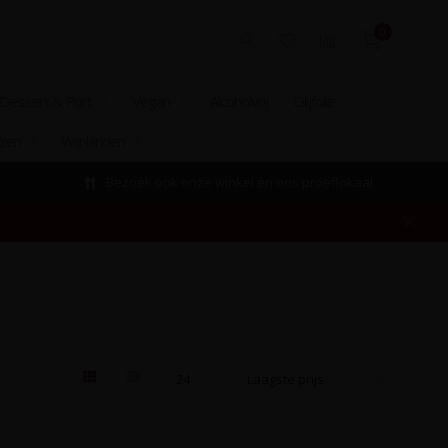
0
Dessert & Port
Vegan
Alcoholvrij
Olijfolie
izen
Wijnlanden
Bezoek ook onze winkel en ons proeflokaal