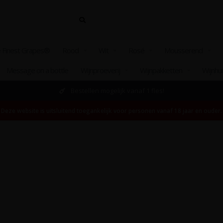
 Finest Grapes®
Rood
Wit
Rosé
Mousserend
Message on a bottle
Wijnproeverij
Wijnpakketten
Wijnhu
Bestellen mogelijk vanaf 1 fles!
Deze website is uitsluitend toegankelijk voor personen vanaf 18 jaar en ouder.