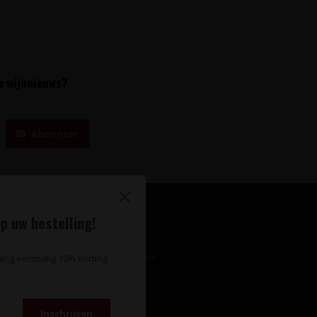
te wijnnieuws?
Abonneer
p uw bestelling!
Mijn account
Account informatie
vang eenmalig 10% korting
Mijn bestellingen
Mijn tickets
Inschrijven