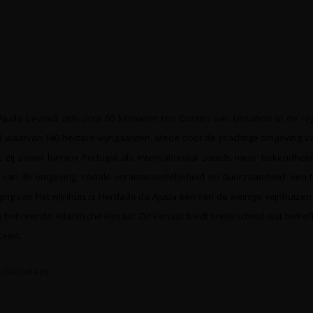
uda bevindt zich circa 60 kilometer ten Oosten van Lissabon in de regi
 waarvan 140 hectare wijngaarden. Mede door de prachtige omgeving van 
jgt zij zowel binnen Portugal als internationaal steeds meer bekendh
van de omgeving, sociale verantwoordelijkheid en duurzaamheid: een tra
gging van het wijnhuis is Herdade da Ajuda één van de weinige wijnhuizen
j behorende Atlantische klimaat. Dit klimaat biedt onderscheid wat betref
eert.
daajuda.pt