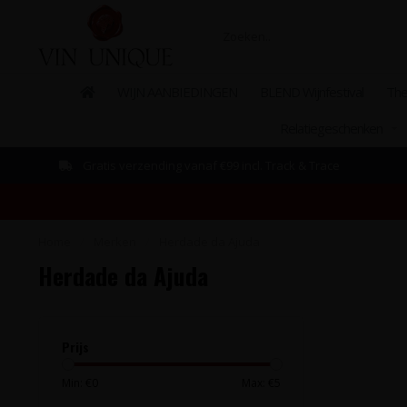
WIJN AANBIEDINGEN
BLEND Wijnfestival
The
Relatiegeschenken
Gratis verzending vanaf €99 incl. Track & Trace
Home
/
Merken
/
Herdade da Ajuda
Herdade da Ajuda
Prijs
Min: €
0
Max: €
5