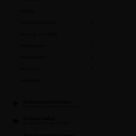
Olijfolie
Relatiegeschenken
Message on a bottle
Wijnproeverij
Wijnpakketten
Wijnhuizen
Wijnlanden
Exclusieve kwaliteitswijnen
Van kleine traditionele wijnhuizen
Gratis verzending
Bij een bestelling vanaf €99
Deze wijn kosteloos proeven?