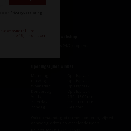
Mijn verlanglijst
Vergelijk
heb de
Privacyverklaring
Alle producten
deze website te betreden.
ten minste 18 jaar of ouder
Openingstijden webshop
Onze webshop is 24/7 geopend.
Openingstijden winkel
Maandag
Op afspraak
Dinsdag
Op afspraak
Woensdag
Op afspraak
Donderdag
Op afspraak
Vrijdag
9:30 - 18:00 uur
Zaterdag
9:30 - 17:00 uur
Zondag
Gesloten
Ook op maandag tot en met donderdag zijn wij
aanwezig, echter op wisselende tijden.
Bel ons gerust:
073-5511600
.