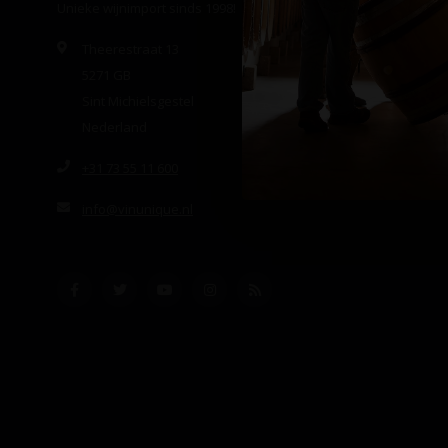
Unieke wijnimport sinds 1998!
Theerestraat 13
5271 GB
Sint Michielsgestel
Nederland
+31 73 55 11 600
info@vinunique.nl