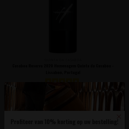
QUINTA DA CASABOA
Casaboa Reserva 2020 Homenagem Quinta da Casaboa -
Lissabon, Portugal
Stevige krachtpatser gemaakt van uitsluitend de best gerijpte
Touriga Nacional d..
29,95
Profiteer van 10% korting op uw bestelling!