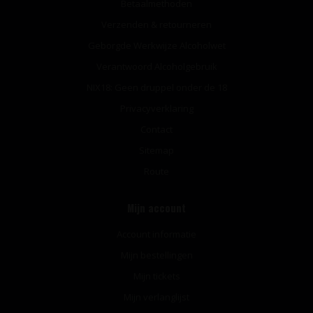
Betaalmethoden
Verzenden & retourneren
Geborgde Werkwijze Alcoholwet
Verantwoord Alcoholgebruik
NIX18: Geen druppel onder de 18
Privacyverklaring
Contact
Sitemap
Route
Mijn account
Account informatie
Mijn bestellingen
Mijn tickets
Mijn verlanglijst