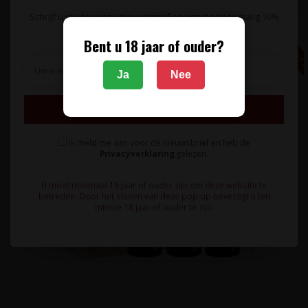
€ 28,06 EXCL. B
Schrijf u in voor onze nieuwsbrief en ontvang eenmalig 10%
korting op uw bestelling.
Bent u 18 jaar of ouder?
Ja
Nee
Inschrijven
Ik meld me aan voor de nieuwsbrief en heb de
Privacyverklaring
gelezen.
U moet minimaal 18 jaar of ouder zijn om deze website te
betreden. Door het sluiten van deze pop-up bevestigt u ten
minste 18 jaar of ouder te zijn.