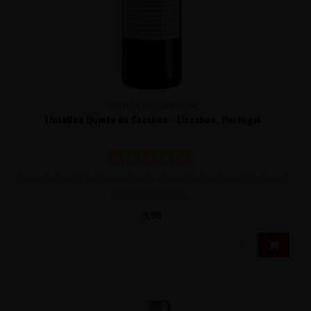
QUINTA DA CASABOA
TintaBoa Quinta da Casaboa - Lissabon, Portugal
Sappige, toegankelijke rode wijn gemaakt van Touriga Nacional
en Tinta Roriz dru..
9,95