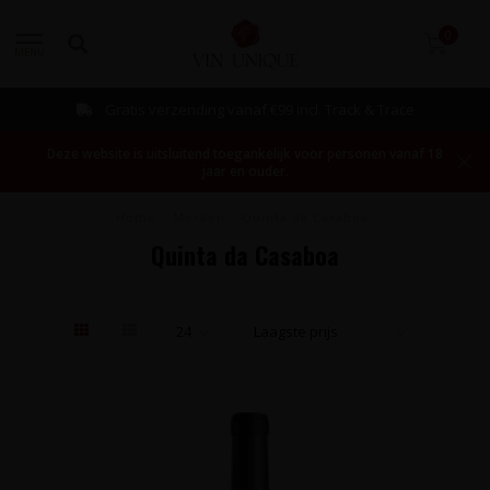
0
MENU
Gratis verzending vanaf €99 incl. Track & Trace
Deze website is uitsluitend toegankelijk voor personen vanaf 18
jaar en ouder.
Home
/
Merken
/
Quinta da Casaboa
Quinta da Casaboa