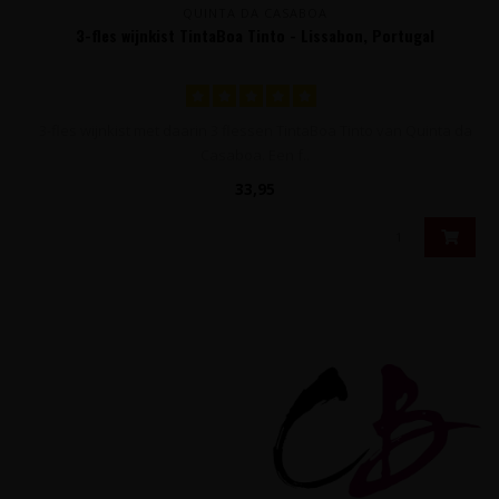
QUINTA DA CASABOA
3-fles wijnkist TintaBoa Tinto - Lissabon, Portugal
3-fles wijnkist met daarin 3 flessen TintaBoa Tinto van Quinta da
Casaboa. Een f..
33,95