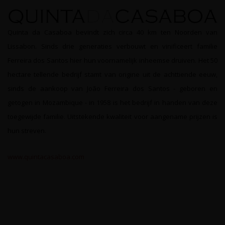
Quinta da Casaboa bevindt zich circa 40 km ten Noorden van
Lissabon. Sinds drie generaties verbouwt en vinificeert familie
Ferreira dos Santos hier hun voornamelijk inheemse druiven. Het 50
hectare tellende bedrijf stamt van origine uit de achttiende eeuw,
sinds de aankoop van João Ferreira dos Santos - geboren en
getogen in Mozambique - in 1958 is het bedrijf in handen van deze
toegewijde familie. Uitstekende kwaliteit voor aangename prijzen is
hun streven.
www.quintacasaboa.com