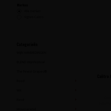
Merken
Alle merken
Vigneti Calitro
Categorieën
WIJN AANBIEDINGEN
BLEND Wijnfestival
The Finest Grapes®
Calitro 
Rood
Wit
Diep
Rosé
Susuman
Mousserend