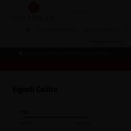
WIJN AANBIEDINGEN
BLEND Wijnfestival
The
Relatiegeschenken
Gratis verzending vanaf €99 incl. Track & Trace
Home
/
Merken
/
Vigneti Calitro
Vigneti Calitro
Prijs
Min: €
0
Max: €
20