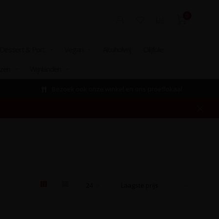
0
Dessert & Port
Vegan
Alcoholvrij
Olijfolie
izen
Wijnlanden
Bezoek ook onze winkel en ons proeflokaal