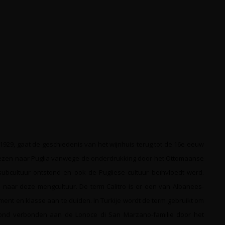
n 1929, gaat de geschiedenis van het wijnhuis terug tot de 16e eeuw
nezen naar Puglia vanwege de onderdrukking door het Ottomaanse
subcultuur ontstond en ook de Pugliese cultuur beïnvloedt werd.
n naar deze mengcultuur. De term Calitro is er een van Albanees-
ent en klasse aan te duiden. In Turkije wordt de term gebruikt om
ksmond verbonden aan de Lonoce di San Marzano-familie door het