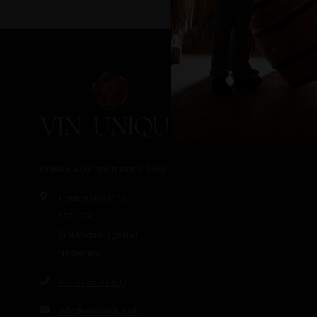
Unieke wijnimport sinds 1998!
Theerestraat 13
5271 GB
Sint Michielsgestel
Nederland
+31 73 55 11 600
info@vinunique.nl