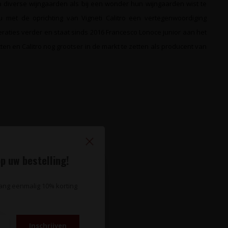
n diverse wijngaarden als bij een wonder hun wijngaarden wist te
 met de oprichting van Vigneti Calitro een vertegenwoordiging
eraties verder en staat sinds 2016 Francesco Lonoce junior aan het
ten en Calitro nog grootser in de markt te zetten als producent van
p uw bestelling!
te wijnnieuws?
vang eenmalig 10% korting
Abonneer
Inschrijven