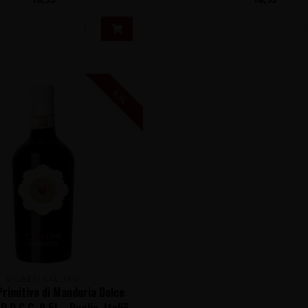
0,5L
VIGNETI CALITRO
Primitivo di Manduria Dolce
D.O.C.G. 0,5L - Puglia, Italië