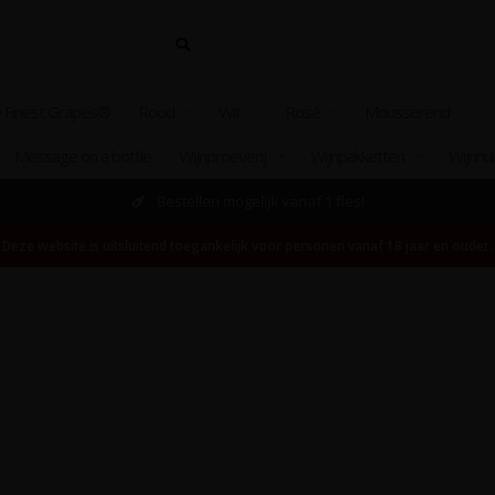
 Finest Grapes®
Rood
Wit
Rosé
Mousserend
Message on a bottle
Wijnproeverij
Wijnpakketten
Wijnhu
Bestellen mogelijk vanaf 1 fles!
Deze website is uitsluitend toegankelijk voor personen vanaf 18 jaar en ouder.