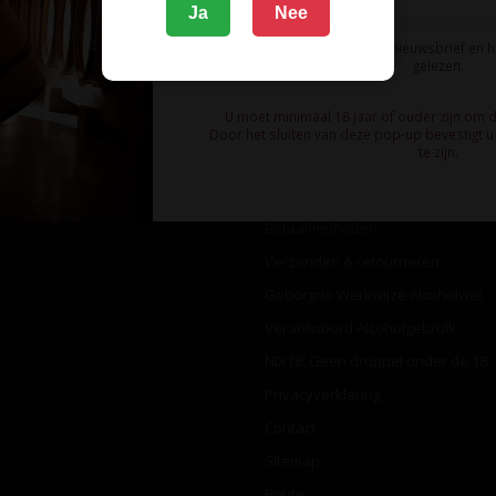
Ja
Nee
Ik meld me aan voor de nieuwsbrief en 
gelezen.
U moet minimaal 18 jaar of ouder zijn om 
Informatie
Door het sluiten van deze pop-up bevestigt u 
te zijn.
Over ons
Algemene voorwaarden
Betaalmethoden
Verzenden & retourneren
Geborgde Werkwijze Alcoholwet
Verantwoord Alcoholgebruik
NIX18: Geen druppel onder de 18
Privacyverklaring
Contact
Sitemap
Route