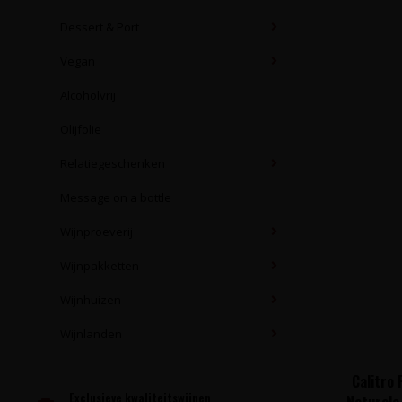
Dessert & Port
Vegan
Alcoholvrij
Olijfolie
Relatiegeschenken
Message on a bottle
Wijnproeverij
Wijnpakketten
Wijnhuizen
Wijnlanden
Calitro 
Exclusieve kwaliteitswijnen
Naturale 