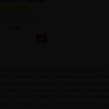
 fijn gebalanceerde wijn van
d Primitivo di Manduria druiven
met..
19,95
ro is opgericht door Egidio Lonoce en alhoewel Egidio Lonoce is geboren i
zelfs eerder. Gedurende de 14e en 16e eeuw trokken grote groepen Alba
volg hiervan streken veel Albanzen neer in Puglia waardoor een aparte 
zou Vigneti Calitro opgericht worden en een bijzondere verwijzing doe
ong en wordt in Albanië gebruikt om een persoon met karakter, temperam
aliteit" aan te duiden. Eeuwen later werd de term Calitro in de vol