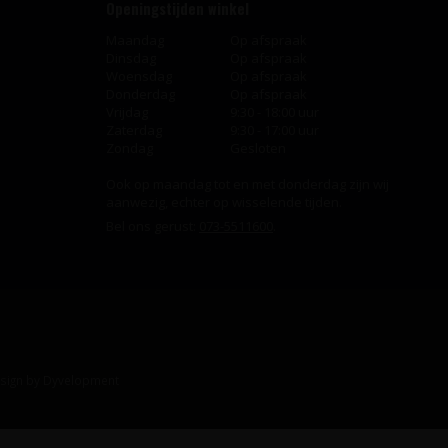
Openingstijden winkel
Maandag
Op afspraak
Dinsdag
Op afspraak
Woensdag
Op afspraak
Donderdag
Op afspraak
Vrijdag
9:30 - 18:00 uur
Zaterdag
9:30 - 17:00 uur
Zondag
Gesloten
Ook op maandag tot en met donderdag zijn wij
aanwezig, echter op wisselende tijden.
Bel ons gerust:
073-5511600
.
sign
by
Dyvelopment