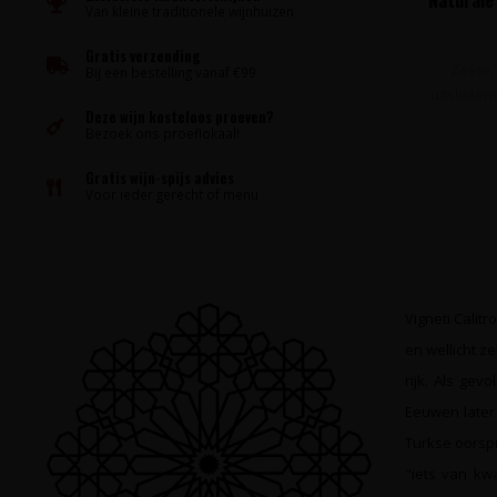
Van kleine traditionele wijnhuizen
Gratis verzending
Zoete,
Bij een bestelling vanaf €99
uitsluiten
Deze wijn kosteloos proeven?
Bezoek ons proeflokaal!
Gratis wijn-spijs advies
Voor ieder gerecht of menu
Vigneti Calit
en wellicht 
rijk. Als ge
Eeuwen later 
Turkse oorspr
"iets van kw