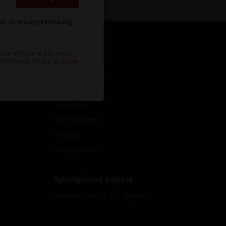
heb de
Privacyverklaring
deze website te betreden.
Mijn account
ten minste 18 jaar of ouder
Account informatie
Mijn bestellingen
Mijn tickets
Mijn verlanglijst
Vergelijk
Alle producten
Openingstijden webshop
Onze webshop is 24/7 geopend.