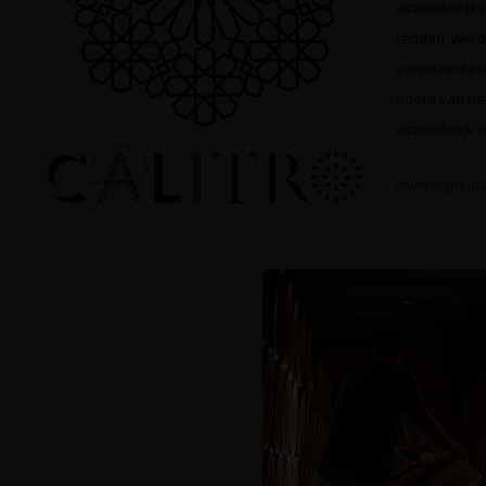
uitzonderlijk
redden werd 
verwezenlijke
hoofd van het
uitzonderijk 
www.vignetical
Op de hoog