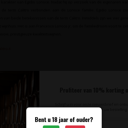
e karakter van Egidio Lonoce. Nadat hij op verzoek van de eigenaren va
de term Calitro verbonden aan de Lonoce familie. Egidio Lonoce zou
n van beide betekenissen van de term Calitro. Inmiddels zijn we vier gen
 wijnhuis. Het is aan Francesco Lonoco jr. om de familiedroom voort te zet
mooie, prestigieuze kwaliteitswijnen.
itro.it
Profiteer van 10% korting o
te blijven van wijnaanbiedingen, wijnproeverijen en het laats
Schrijf u in voor onze nieuwsbrief en ont
Schrijf u in voor onze nieuwsbrief!
op uw bestelling.
Bent u 18 jaar of ouder?