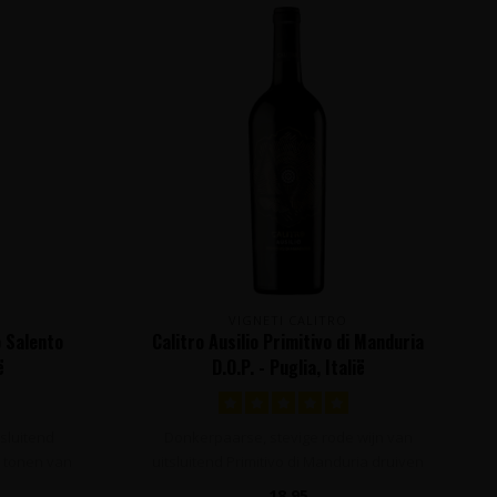
VIGNETI CALITRO
o Salento
Calitro Ausilio Primitivo di Manduria
ë
D.O.P. - Puglia, Italië
sluitend
Donkerpaarse, stevige rode wijn van
 tonen van
uitsluitend Primitivo di Manduria druiven
va..
18,95