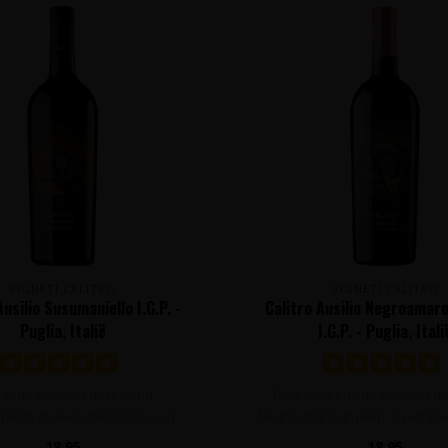
VIGNETI CALITRO
VIGNETI CALITRO
Ausilio Susumaniello I.G.P. -
Calitro Ausilio Negroamar
Puglia, Italië
I.G.P. - Puglia, Itali
 rode wijn van uitsluitend
Diep donkerrode wijn van uit
iello druiven met tonen van
Negroamaro druiven. Overrijpe
overrijp donke..
roo..
18,95
18,95