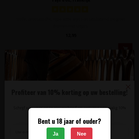
Volle, aromatische, rijpe witte wijn van uitsluitend Viognier
druiven met uitges..
12,95
Profiteer van 10% korting op uw bestelling!
Schrijf u in voor onze nieuwsbrief en ontvang eenmalig 10%
korting op uw bestelling.
Bent u 18 jaar of ouder?
Ja
Nee