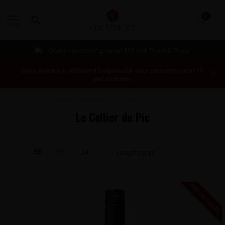
0
MENU
Gratis verzending vanaf €99 incl. Track & Trace
Deze website is uitsluitend toegankelijk voor personen vanaf 18
jaar en ouder.
Home
/
Merken
/
Le Cellier du Pic
Le Cellier du Pic
NIEUW LABEL