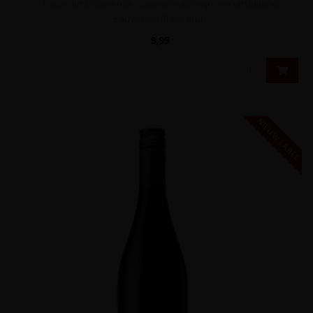
Frisse, licht stuivende, sappige witte wijn van uitsluitend
Sauvignon Blanc drui..
9,95
NIEUW LABEL