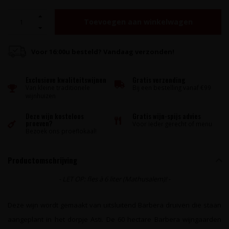
Toevoegen aan winkelwagen
Voor 16:00u besteld? Vandaag verzonden!
Exclusieve kwaliteitswijnen
Gratis verzending
Van kleine traditionele
Bij een bestelling vanaf €99
wijnhuizen
Deze wijn kosteloos
Gratis wijn-spijs advies
proeven?
Voor ieder gerecht of menu
Bezoek ons proeflokaal!
Productomschrijving
- LET OP: fles à 6 liter (Mathusalem)! -
Deze wijn wordt gemaakt van uitsluitend Barbera druiven die staan
aangeplant in het dorpje Asti. De 60 hectare Barbera wijngaarden