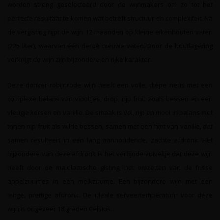
worden streng geselecteerd door de wijnmakers om zo tot het
perfecte resultaat te komen wat betreft structuur en complexiteit. Na
de vergisting rijpt de wijn 12 maanden op kleine eikenhouten vaten
(225 liter), waarvan één derde nieuwe vaten. Door de houtlagering
verkrijgt de wijn zijn bijzondere en rijke karakter.
Deze donker robijnrode wijn heeft een volle, diepe neus met een
complexe balans van viooltjes, drop, rijp fruit zoals bessen en een
vleugje kersen en vanille. De smaak is vol, rijp en mooi in balans met
tonen rijp fruit als wilde bessen, samen met een hint van vanille, dat
samen resulteert in een lang aanhoudende, zachte afdronk. Het
bijzondere van deze afdronk is het verfijnde zuiveltje dat deze wijn
heeft door de malolactische gisting, het omzetten van de frisse
appelzuurtjes in een melkzuurtje. Een bijzondere wijn met een
lange, prettige afdronk. De ideale serveertemperatuur voor deze
wijn is ongeveer 18 graden Celsius.