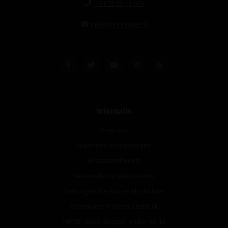
+31 73 55 11 600
info@vinunique.nl
Informatie
Over ons
Algemene voorwaarden
Betaalmethoden
Verzenden & retourneren
Geborgde Werkwijze Alcoholwet
Verantwoord Alcoholgebruik
NIX18: Geen druppel onder de 18