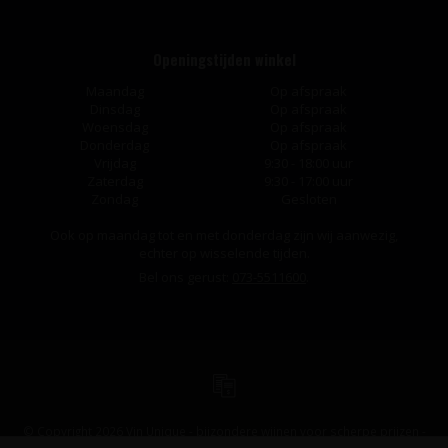
Openingstijden winkel
Maandag
Op afspraak
Dinsdag
Op afspraak
Woensdag
Op afspraak
Donderdag
Op afspraak
Vrijdag
9:30 - 18:00 uur
Zaterdag
9:30 - 17:00 uur
Zondag
Gesloten
Ook op maandag tot en met donderdag zijn wij aanwezig,
echter op wisselende tijden.
Bel ons gerust:
073-5511600
.
© Copyright 2026 Vin Unique - bijzondere wijnen voor scherpe prijzen -