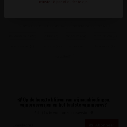
minste 18 jaar of ouder te zijn.
6 liter
(2)
6L
(2)
asti
(6)
barbera
(8)
Falo
(2)
italiaanse wijn
(80)
la luna
(2)
magnum
(24)
mathusalem
(2)
methusalem
(2)
piemonte
(22)
superiore
(5)
terrdavino
(4)
vite colte
(9)
Op de hoogte blijven van wijnaanbiedingen,
wijnproeverijen en het laatste wijnnieuws?
Schrijf u in voor onze nieuwsbrief!
Abonneer