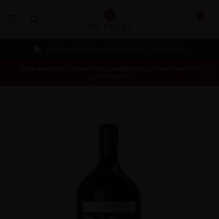
0
MENU
incl. Track & Trace
Bestellen mogelijk
Deze website is uitsluitend toegankelijk voor personen vanaf 18
jaar en ouder.
Home
/
Vite Colte Barbera d'Asti D.O.C.G. Superiore La Luna
e i Falò 2020 Terre da Vino MATHUSALEM 6L - Piëmonte,
Italië