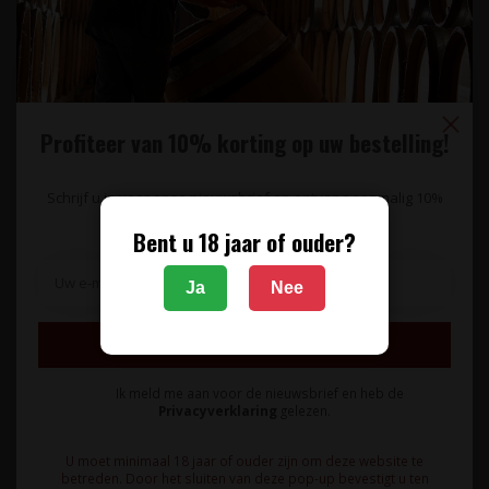
MAGNUM 1,5L
Profiteer van 10% korting op uw bestelling!
Schrijf u in voor onze nieuwsbrief en ontvang eenmalig 10%
korting op uw bestelling.
TERRE DA VINO
TERRE DA VINO
Bent u 18 jaar of ouder?
Barbera d'Asti D.O.C.G.
Barbera d'Asti D.O.C.G.
Superiore La Luna e i Falò
Superiore La Luna e i Falò
Ja
Nee
Vite Colte - Piëmonte,
2020 Vite Colte MAGNUM
Italië
1,5L - Piëmonte, Italië
Bijzondere, elegante,
Bijzondere, elegante,
Inschrijven
houtgelagerde Barbera
houtgelagerde Barbera
d'Asti afkomstig uit
d'Asti afkomstig uit
Ik meld me aan voor de nieuwsbrief en heb de
16,95
36,95
Privacyverklaring
gelezen.
Piëmonte...
Piëmonte...
U moet minimaal 18 jaar of ouder zijn om deze website te
betreden. Door het sluiten van deze pop-up bevestigt u ten