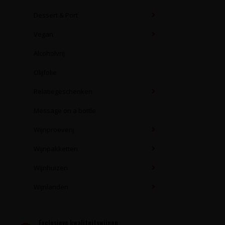
Dessert & Port
Vegan
Alcoholvrij
Olijfolie
Relatiegeschenken
Message on a bottle
Wijnproeverij
Wijnpakketten
Wijnhuizen
Wijnlanden
Exclusieve kwaliteitswijnen