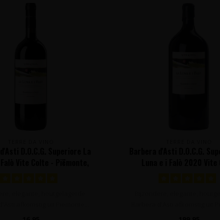
TERRE DA VINO
TERRE DA VINO
d'Asti D.O.C.G. Superiore La
Barbera d'Asti D.O.C.G. Sup
 Falò Vite Colte - Piëmonte,
Luna e i Falò 2020 Vite
Italië
MATHUSALEM 6L - Piëmonte
ere, elegante, houtgelagerde
Bijzondere, elegante, houtg
'Asti afkomstig uit Piëmonte...
Barbera d'Asti afkomstig uit P
16,95
199,95