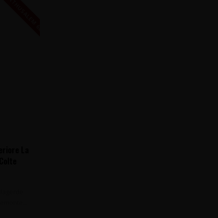
MATHUSALEM 6L
eriore La
 Colte
, Italië
elagerde
iëmonte...