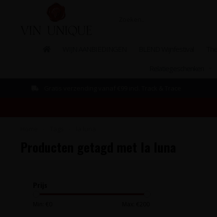
WIJN AANBIEDINGEN
BLEND Wijnfestival
The
Relatiegeschenken
Gratis verzending vanaf €99 incl. Track & Trace
Home
/
Tags
/
la luna
Producten getagd met la luna
Prijs
Min: €
0
Max: €
200