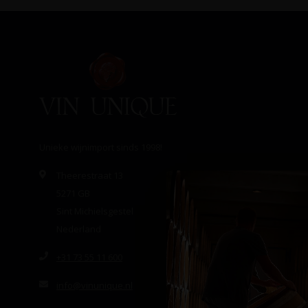
Unieke wijnimport sinds 1998!
Theerestraat 13
5271 GB
Sint Michielsgestel
Nederland
+31 73 55 11 600
info@vinunique.nl