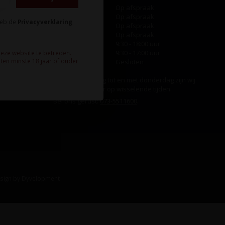
Maandag
Op afspraak
Dinsdag
Op afspraak
heb de
Privacyverklaring
Woensdag
Op afspraak
Donderdag
Op afspraak
Vrijdag
9:30 - 18:00 uur
Zaterdag
9:30 - 17:00 uur
deze website te betreden.
ten minste 18 jaar of ouder
Zondag
Gesloten
Ook op maandag tot en met donderdag zijn wij
aanwezig, echter op wisselende tijden.
Bel ons gerust:
073-5511600
.
sign
by
Dyvelopment