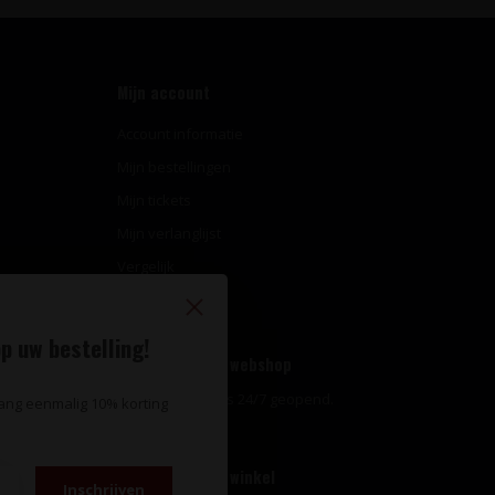
Mijn account
Account informatie
Mijn bestellingen
Mijn tickets
Mijn verlanglijst
Vergelijk
Alle producten
p uw bestelling!
Openingstijden webshop
Onze webshop is 24/7 geopend.
vang eenmalig 10% korting
Openingstijden winkel
Inschrijven