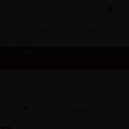
0
Dessert & Port
Vegan
Alcoholvrij
Olijfolie
izen
Wijnlanden
Bezoek ook onze winkel en ons proeflokaal