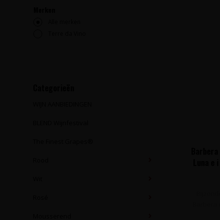
Merken
Alle merken
Terre da Vino
Categorieën
WIJN AANBIEDINGEN
BLEND Wijnfestival
The Finest Grapes®
Barbera 
Rood
Luna e i
Wit
Bijzond
Rosé
Barbera d
Mousserend