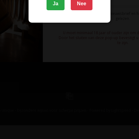
Ja
Nee
Ik meld me aan voor de nieuwsbrief en 
gelezen.
U moet minimaal 18 jaar of ouder zijn om 
Door het sluiten van deze pop-up bevestigt u 
te zijn.
 Unique - bijzondere wijnen voor scherpe prijzen - Powered by
Lightspeed
-
De