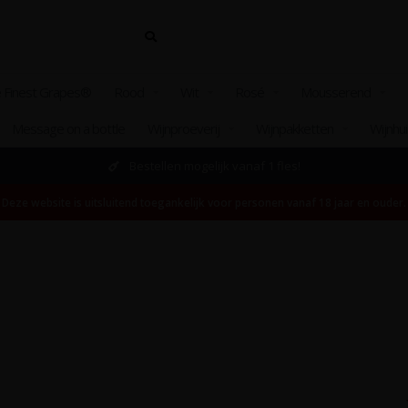
 Finest Grapes®
Rood
Wit
Rosé
Mousserend
Message on a bottle
Wijnproeverij
Wijnpakketten
Wijnhu
Bestellen mogelijk vanaf 1 fles!
Deze website is uitsluitend toegankelijk voor personen vanaf 18 jaar en ouder.