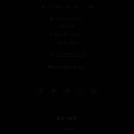
Unieke wijnimport sinds 1998!
Theerestraat 13
5271 GB
Sint Michielsgestel
Nederland
+31 73 55 11 600
info@vinunique.nl
Informatie
Over ons