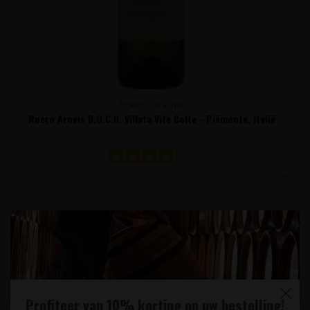
TERRE DA VINO
Roero Arneis D.O.C.G. Villata Vite Colte - Piëmonte, Italië
Deze wijn wordt gemaakt van uitsluitend Arneis-druiven en heeft
een complexe, ri..
14,95
Profiteer van 10% korting op uw bestelling!