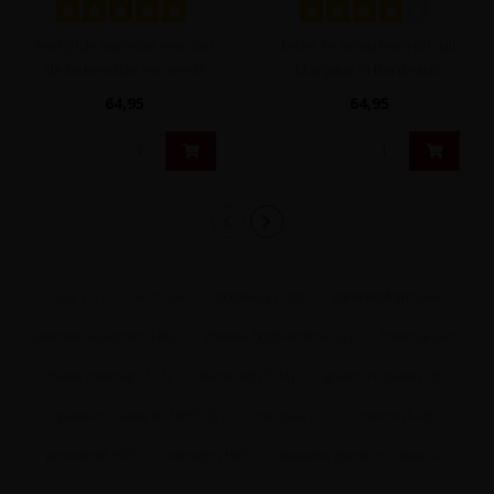
Margaux, Bordeaux,
Margaux, Bordeaux,
Frankrijk
Frankrijk
Verfijnde wijn van één van
Deze 3e (troisième) Cru uit
de bekendste en meest
Margaux in Bordeaux,
gerenommeerde
Frankrijk biedt een zeer
64,95
64,95
wijnhuizen in M..
donke..
2022
(12)
3e cru
(4)
bordeaux
(100)
cabernet franc
(66)
cabernet sauvignon
(146)
château boyd-cantenac
(2)
frankrijk
(42)
franse rode wijn
(121)
franse wijn
(174)
grand cru classe
(33)
grand cru classe en 1855
(32)
margaux
(22)
merlot
(143)
petit verdot
(50)
rode wijn
(198)
troisieme grand cru classe
(4)