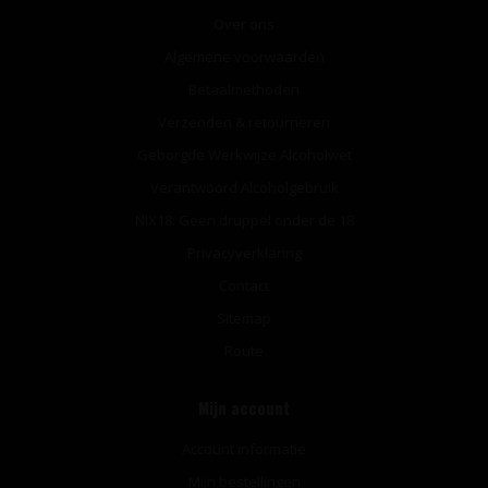
Over ons
Algemene voorwaarden
Betaalmethoden
Verzenden & retourneren
Geborgde Werkwijze Alcoholwet
Verantwoord Alcoholgebruik
NIX18: Geen druppel onder de 18
Privacyverklaring
Contact
Sitemap
Route
Mijn account
Account informatie
Mijn bestellingen