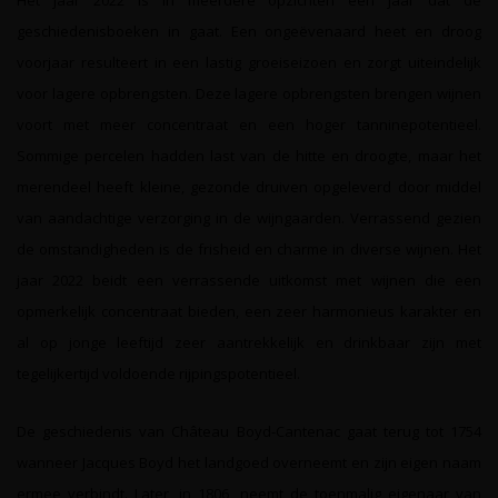
Het jaar 2022 is in meerdere opzichten een jaar dat de
geschiedenisboeken in gaat. Een ongeëvenaard heet en droog
voorjaar resulteert in een lastig groeiseizoen en zorgt uiteindelijk
voor lagere opbrengsten. Deze lagere opbrengsten brengen wijnen
voort met meer concentraat en een hoger tanninepotentieel.
Sommige percelen hadden last van de hitte en droogte, maar het
merendeel heeft kleine, gezonde druiven opgeleverd door middel
van aandachtige verzorging in de wijngaarden. Verrassend gezien
de omstandigheden is de frisheid en charme in diverse wijnen. Het
jaar 2022 beidt een verrassende uitkomst met wijnen die een
opmerkelijk concentraat bieden, een zeer harmonieus karakter en
al op jonge leeftijd zeer aantrekkelijk en drinkbaar zijn met
tegelijkertijd voldoende rijpingspotentieel.
De geschiedenis van Château Boyd-Cantenac gaat terug tot 1754
wanneer Jacques Boyd het landgoed overneemt en zijn eigen naam
ermee verbindt. Later, in 1806, neemt de toenmalig eigenaar van