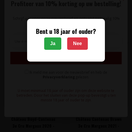
Profiteer van 10% korting op uw bestelling!
Specificaties
Schrijf u in voor onze nieuwsbrief en ontvang eenmalig 10%
korting op uw bestelling.
Reviews
Bent u 18 jaar of ouder?
Gerelateerde producten
Ja
Nee
Inschrijven
Ik meld me aan voor de nieuwsbrief en heb de
Privacyverklaring
gelezen.
U moet minimaal 18 jaar of ouder zijn om deze website te
betreden. Door het sluiten van deze pop-up bevestigt u ten
minste 18 jaar of ouder te zijn.
CHÂTEAU BOYD-
CHÂTEAU CANTENAC
CANTENAC
BROWN
Château Boyd-Cantenac
Château Cantenac Brown
3e Cru Margaux 2020 -
3e Cru Margaux 2021 -