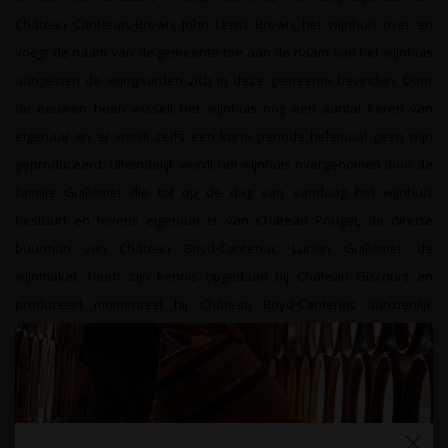
Château Cantenac-Brown, John Lewis Brown, het wijnhuis over en
voegt de naam van de gemeente toe aan de naam van het wijnhuis
aangezien de wijngaarden zich in deze gemeente bevinden. Door
de eeuwen heen wisselt het wijnhuis nog een aantal keren van
eigenaar en er wordt zelfs een korte periode helemaal geen wijn
geproduceerd. Uiteindelijk wordt het wijnhuis overgenomen door de
familie Guillemet die tot op de dag van vandaag het wijnhuis
bestuurt en tevens eigenaar is van Château Pouget, de directe
buurman van Château Boyd-Cantenac. Lucien Guillemet, de
wijnmaker, heeft zijn kennis opgedaan bij Château Giscours en
produceert momenteel bij Château Boyd-Cantenac aanzienlijk
krachtiger en intenser wijnen dan bij het naastgelegen Château
Pouget. Één van de redenen dat Lucien Guillemet hiertoe in staat is,
is het feit dat de 18 hectare wijngaarden van het wijnhuis zijn
aangeplant met circa 40 jaar oude wijnranken waardoor de druiven
meer concentraat bieden.