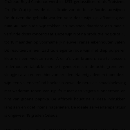
Château Boyd-Cantenac werd in 1855 geclassificeerd als Troisième
Cru (3e Cru) tijdens de classificatie van de beste Bordeaux-wijnen.
De druiven die gebruikt worden voor deze wijn zijn afkomstig van
ruim 40 jaar oude wijnstokken en bevatten daardoor een mooie,
verfijnde dosis concentraat. Deze wijn rijpt na productie nog circa 15
tot 18 maanden op voornamelijk nieuwe Franse eikenhouten vaten.
Dit resulteert in een zachte, elegante rode wijn met diep purperen
kleur en een violette rand. Aroma's van bramen, zwarte bessen,
cederhout en tabak komen je tegemoet met in de achtergrond een
vleugje cacao en een hint van kruiden. Na enig ademen toont deze
wijn een vol en verfijnd boeket in zowel de neus als smaakbeleving
met wederom tonen van rijp fruit met een vegetale ondertoon en
hint van groene paprika. De afdronk houdt na al deze indrukken
lang aan en doet intens nagenieten. De ideale serveertemperatuur
is ongeveer 18 graden Celsius.