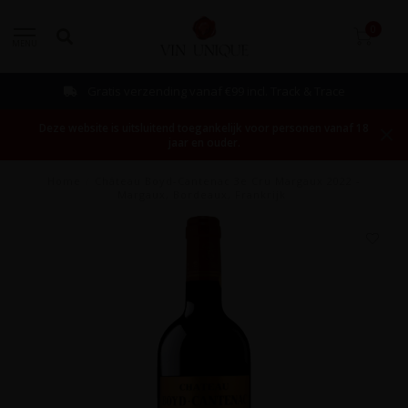
0
MENU
Gratis verzending vanaf €99 incl. Track & Trace
Deze website is uitsluitend toegankelijk voor personen vanaf 18
jaar en ouder.
Home
/
Château Boyd-Cantenac 3e Cru Margaux 2022 -
Margaux, Bordeaux, Frankrijk