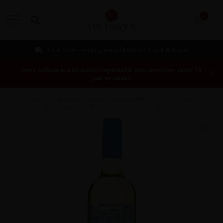
0
MENU
Gratis verzending vanaf €99 incl. Track & Trace
Deze website is uitsluitend toegankelijk voor personen vanaf 18
jaar en ouder.
Home
/
Bodegas Arrāez Canallas Blanco Semidulce
Merseguera / Moscatel - Valencia, Spanje