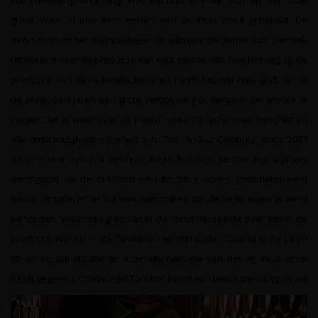
grond waar al drie keer eerder een wijnhuis werd gebouwd. De
direct rondom het wijnhuis liggende wijngaarden lenen zich dan ook
uitstekend voor de productie van kwaliteitswijnen. Met het oog op de
productie van deze kwaliteitswijnen heeft het wijnhuis gedurende
de afgelopen jaren een grote verbouwing ondergaan om ervoor te
zorgen dat zij weer over de meest moderne technieken beschikt en
alle omstandigheden perfect zijn. Toni Arrāez Calabuig, sinds 2007
de directeur van het wijnhuis, heeft het roer binnen het wijnhuis
omgegooid en de etiketten en uitstraling intens gemoderniseerd
terwijl de typerende stijl van wijn maken die de regio eigen is werd
behouden. Waar zijn grootvader de focus verdeelde over zowel de
productie van bulk- als fleswijnen en zijn vader daarna in de jaren
80 de industrialisatie en internationalisatie van het wijnhuis vorm
heeft gegeven, combineert Toni het beste van beide periodes terwijl
hij het wijnhuis vormgeeft op basis van de huidige trends en
ontwikkelingen. De wijngaarden van Bodegas Arrāez bevinden zich