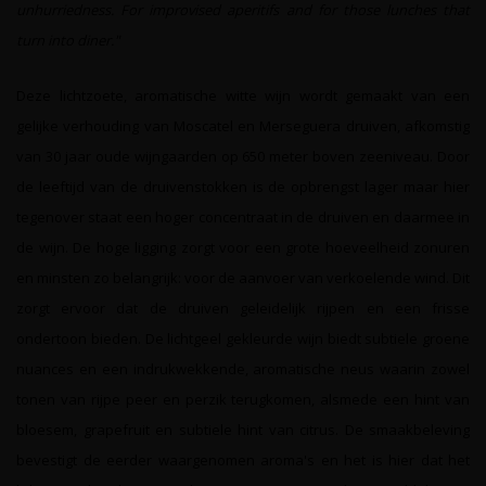
unhurriedness. For improvised aperitifs and for those lunches that
turn into diner."
Deze lichtzoete, aromatische witte wijn wordt gemaakt van een
gelijke verhouding van Moscatel en Merseguera druiven, afkomstig
van 30 jaar oude wijngaarden op 650 meter boven zeeniveau. Door
de leeftijd van de druivenstokken is de opbrengst lager maar hier
tegenover staat een hoger concentraat in de druiven en daarmee in
de wijn. De hoge ligging zorgt voor een grote hoeveelheid zonuren
en minsten zo belangrijk: voor de aanvoer van verkoelende wind. Dit
zorgt ervoor dat de druiven geleidelijk rijpen en een frisse
ondertoon bieden. De lichtgeel gekleurde wijn biedt subtiele groene
nuances en een indrukwekkende, aromatische neus waarin zowel
tonen van rijpe peer en perzik terugkomen, alsmede een hint van
bloesem, grapefruit en subtiele hint van citrus. De smaakbeleving
bevestigt de eerder waargenomen aroma's en het is hier dat het