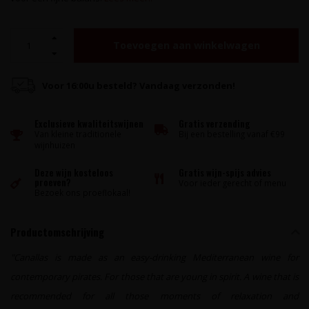
Toevoegen aan winkelwagen
Voor 16:00u besteld? Vandaag verzonden!
Exclusieve kwaliteitswijnen
Gratis verzending
Van kleine traditionele
Bij een bestelling vanaf €99
wijnhuizen
Deze wijn kosteloos
Gratis wijn-spijs advies
proeven?
Voor ieder gerecht of menu
Bezoek ons proeflokaal!
Productomschrijving
"Canallas is made as an easy-drinking Mediterranean wine for
contemporary pirates. For those that are young in spirit. A wine that is
recommended for all those moments of relaxation and