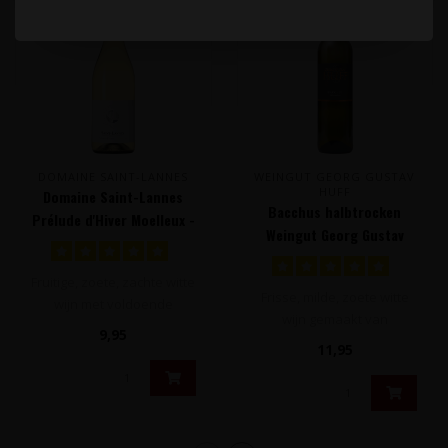
DOMAINE SAINT-LANNES
WEINGUT GEORG GUSTAV
HUFF
Domaine Saint-Lannes
Bacchus halbtrocken
Prélude d'Hiver Moelleux -
Weingut Georg Gustav
Côtes de Gascogne,
Huff - Nierstein,
Frankrijk
Duitsland
Fruitige, zoete, zachte witte
Frisse, milde, zoete witte
wijn met voldoende
wijn gemaakt van
spanning waarbij tonen
9,95
uitsluitend Bacchus
van geko..
11,95
druiven. Een neu..