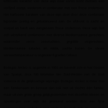
lichtzoete karakter van deze wijn naar voren komt middels een
verfijnd zoetje, wederom in combinatie met een frisse ondertoon.
Het halfzoete karakter van deze wijn doet door deze combinatie
bijzonder prettig en gebalanceerd aan. De afdronk is zacht en
soepel en biedt een aangenaam frisse ondertoon. Deze wijn laat
zich uitstekend combineren met diverse Mediterraanse gerechten,
waaronder verse zeevruchten, gegrilde visgerechten,
Mediterraanse salades en milde, zachte kazen. De ideale
serveertemperatuur is ongeveer 8 graden Celsius.
Bodegas Arrāez is opgericht in 1950 en bevindt zich in het Oosten
van Spanje, circa 100 kilometer ten Zuid-Westen van de stad
Valencia in de gelijknamige wijnregio. Bodegas Arrāez is meer dan
een familienaam en bestaat dan ook niet uit slechts één familie,
maar uit een grote groep gelijkgestemden met dezelfde ideeën en
opvattingen over wijn die getekend worden door een fijne
samenwerking onderling. Het wijnhuis bevindt zich op een stuk