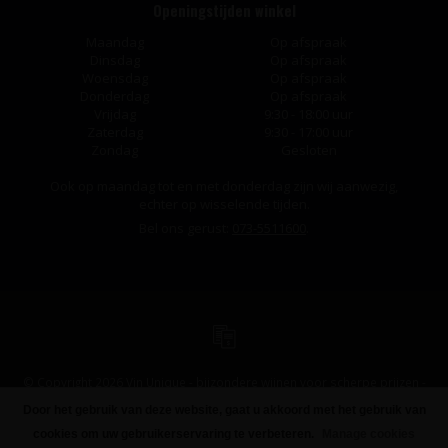
Openingstijden winkel
Maandag
Op afspraak
Dinsdag
Op afspraak
Woensdag
Op afspraak
Donderdag
Op afspraak
Vrijdag
9:30 - 18:00 uur
Zaterdag
9:30 - 17:00 uur
Zondag
Gesloten
Ook op maandag tot en met donderdag zijn wij aanwezig,
echter op wisselende tijden.
Bel ons gerust:
073-5511600
.
© Copyright 2026 Vin Unique - bijzondere wijnen voor scherpe prijzen -
Powered by
Lightspeed
-
Design
by
Dyvelopment
Door het gebruik van deze website, gaat u akkoord met het gebruik van
cookies om uw gebruikerservaring te verbeteren.
Manage cookies