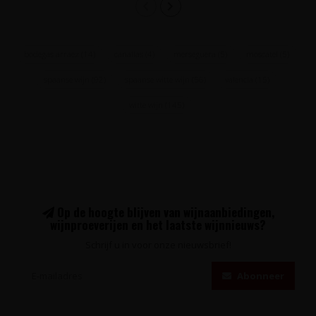
bodegas arraez
(14)
canallas
(4)
merseguera
(5)
moscatel
(5)
spaanse wijn
(92)
spaanse witte wijn
(56)
valencia
(15)
witte wijn
(145)
Op de hoogte blijven van wijnaanbiedingen,
wijnproeverijen en het laatste wijnnieuws?
Schrijf u in voor onze nieuwsbrief!
Abonneer