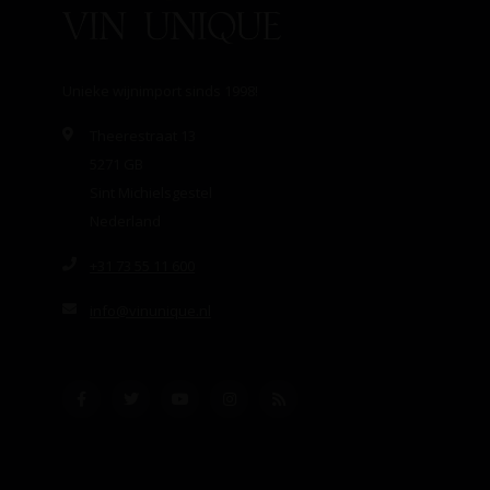
Unieke wijnimport sinds 1998!
Theerestraat 13
5271 GB
Sint Michielsgestel
Nederland
+31 73 55 11 600
info@vinunique.nl