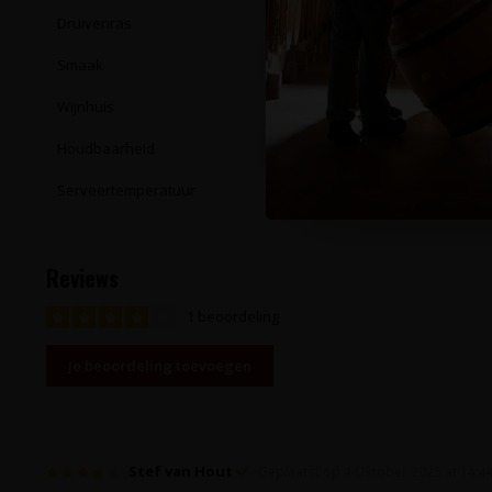
Druivenras
Merseguera en
Smaak
Fruitige, licht 
Wijnhuis
Bodegas Arrā
Houdbaarheid
Enkele jaren
Serveertemperatuur
6 - 8°C
Reviews
1 beoordeling
Je beoordeling toevoegen
Stef van Hout
Geplaatst op 4 Oktober 2025 at 14:4