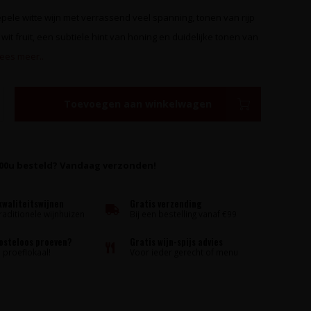
oepele witte wijn met verrassend veel spanning, tonen van rijp
wit fruit, een subtiele hint van honing en duidelijke tonen van
ees meer..
Toevoegen aan winkelwagen
:00u besteld? Vandaag verzonden!
kwaliteitswijnen
Gratis verzending
raditionele wijnhuizen
Bij een bestelling vanaf €99
kosteloos proeven?
Gratis wijn-spijs advies
proeflokaal!
Voor ieder gerecht of menu