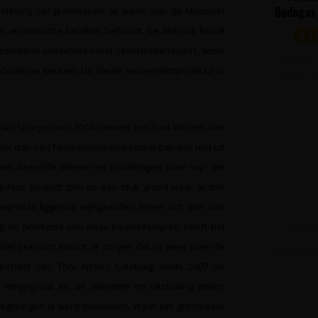
Bodegas 
eving zijn grotendeels te wijten aan de Moscatel
 zijn aromatische karakter behoudt. De afdronk houdt
uitstekend combineren met zeevruchten tapas, lichte
Fruitige,
de Oosterse keuken. De ideale serveertemperatuur is
tonen va
frambo
 van Spanje, circa 100 kilometer ten Zuid-Westen van
meer dan een familienaam en bestaat dan ook niet uit
 met dezelfde ideeën en opvattingen over wijn die
nhuis bevindt zich op een stuk grond waar al drie
wijnhuis liggende wijngaarden lenen zich dan ook
bodega
p de productie van deze kwaliteitswijnen heeft het
dergaan om ervoor te zorgen dat zij weer over de
spaanse wij
rfect zijn. Toni Arrāez Calabuig, sinds 2007 de
s omgegooid en de etiketten en uitstraling intens
regio eigen is werd behouden. Waar zijn grootvader