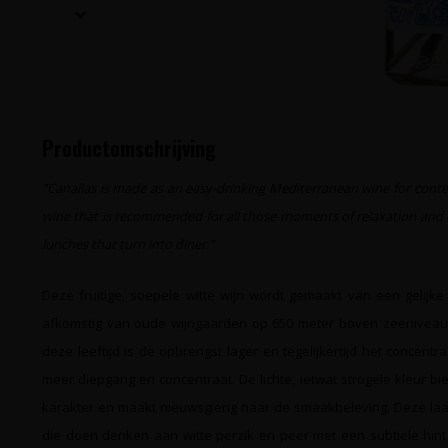
Productomschrijving
"Canallas is made as an easy-drinking Mediterranean wine for contem
wine that is recommended for all those moments of relaxation and u
lunches that turn into diner."
Deze fruitige, soepele witte wijn wordt gemaakt van een gelij
afkomstig van oude wijngaarden op 650 meter boven zeeniveau w
deze leeftijd is de opbrengst lager en tegelijkertijd het concentr
meer diepgang en concentraat. De lichte, ietwat strogele kleur bi
karakter en maakt nieuwsgierig naar de smaakbeleving. Deze laatst
die doen denken aan witte perzik en peer met een subtiele hint v