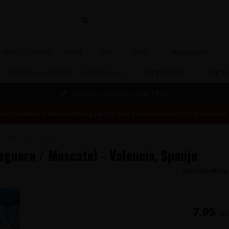
 Finest Grapes®
Rood
Wit
Rosé
Mousserend
Message on a bottle
Wijnproeverij
Wijnpakketten
Wijnhu
Bestellen mogelijk vanaf 1 fles!
Deze website is uitsluitend toegankelijk voor personen vanaf 18 jaar en ouder.
 Valencia, Spanje
guera / Moscatel - Valencia, Spanje
BODEGAS ARRĀ
7,95
Inc