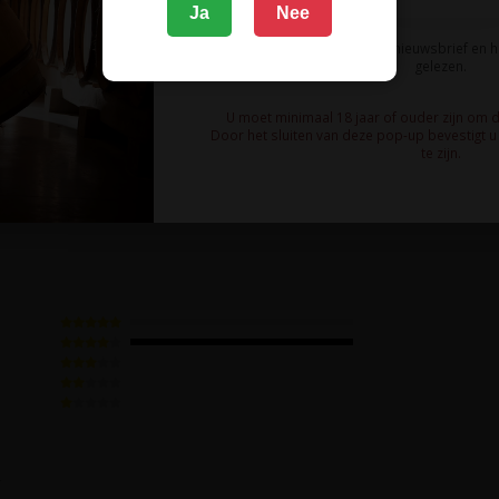
Ja
Nee
 Moscatel
Ik meld me aan voor de nieuwsbrief en 
aromatische witte wijn
gelezen.
ez
U moet minimaal 18 jaar of ouder zijn om 
Door het sluiten van deze pop-up bevestigt u 
te zijn.
4