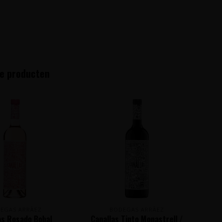
e producten
EGAS ARRĀEZ
BODEGAS ARRĀEZ
as Rosado Bobal
Canallas Tinto Monastrell /
Ca