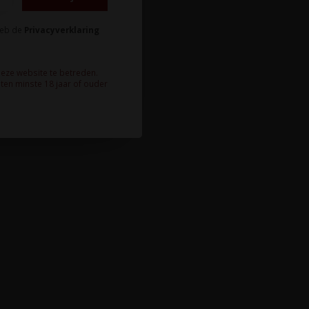
heb de
Privacyverklaring
deze website te betreden.
ten minste 18 jaar of ouder