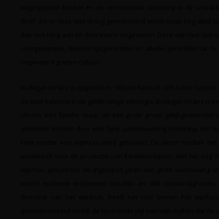
uitgesproken boeket en de verrassende spanning in de smaakbel
druif, die in deze wijn droog gevinificeerd wordt maar nog altijd
dan ook lang aan en doet intens nagenieten. Deze wijn laat zich 
voorgerechten, diverse rijstgerechten en allerlei gerechten uit 
ongeveer 8 graden Celsius.
Bodegas Arrāez is opgericht in 1950 en bevindt zich in het Oosten
de stad Valencia in de gelijknamige wijnregio. Bodegas Arrāez is 
slechts één familie, maar uit een grote groep gelijkgestemden
getekend worden door een fijne samenwerking onderling. Het wij
keer eerder een wijnhuis werd gebouwd. De direct rondom het 
uitstekend voor de productie van kwaliteitswijnen. Met het oog o
wijnhuis gedurende de afgelopen jaren een grote verbouwing on
meest moderne technieken beschikt en alle omstandigheden pe
directeur van het wijnhuis, heeft het roer binnen het wijnhui
gemoderniseerd terwijl de typerende stijl van wijn maken die de 