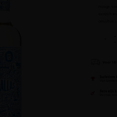
Fruitige, s
exotisch en 
citrusfruit.
L
Voor 16
Exclusieve 
Van kleine t
Deze wijn 
Bezoek ons 