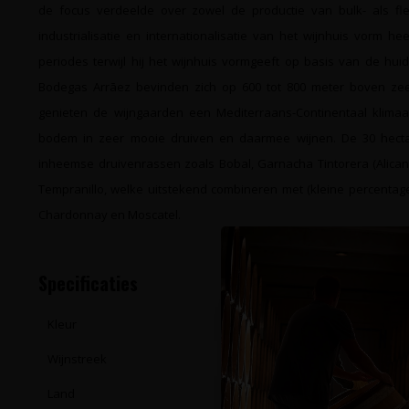
de focus verdeelde over zowel de productie van bulk- als fl
industrialisatie en internationalisatie van het wijnhuis vorm 
periodes terwijl hij het wijnhuis vormgeeft op basis van de hu
Bodegas Arrāez bevinden zich op 600 tot 800 meter boven zee
genieten de wijngaarden een Mediterraans-Continentaal klima
bodem in zeer mooie druiven en daarmee wijnen. De 30 hectar
inheemse druivenrassen zoals Bobal, Garnacha Tintorera (Alica
Tempranillo, welke uitstekend combineren met (kleine percentag
Chardonnay en Moscatel.
Specificaties
Kleur
Wit
Wijnstreek
Valencia
Land
Spanje