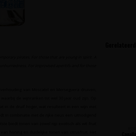
Gerelateerd
porary pirates. For those that are young in spirit. A
nhurriedness. For improvised aperitifs and for those
ke verhouding van Moscatel en Merseguera druiven,
aarbij de wijnranken tot wel 30 jaar oud zijn. Op
aat in de druif hoger, wat resulteert in een wijn met
edt in combinatie met de rijke neus een uitnodigend
e biedt tonen van zowel rijp exotisch als wit fruit
BOD
an honing en duidelijke tonen van citrusfruit. Het
Canall