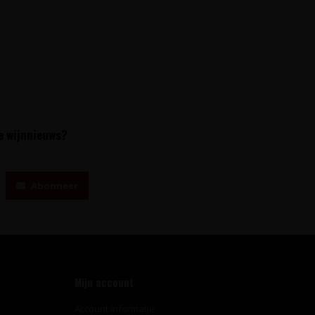
te wijnnieuws?
Abonneer
Mijn account
Account informatie