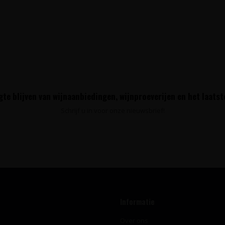
te blijven van wijnaanbiedingen, wijnproeverijen en het laats
Schrijf u in voor onze nieuwsbrief!
Informatie
Over ons