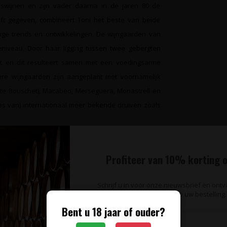
eswijnen en zijn vader daarna in de jaren 80 de
heeft gegeven, combineert Toni het beste van beide
idige trends en ontwikkelingen. De wijngaarden van
niveau. Door haar ligging tussen twee gebergten
at en dit resulteert samen met een voedingsarme
e wijngaarden zijn aangeplant met voornamelijk
nte Bouschet), Macabeo, Merseguera, Monastrell en
es van) internationaal meer bekende druiven zoals
Profiteer van 10% korting o
Schrijf u in voor onze nieuwsbrief en ont
op uw bestelling.
Bent u 18 jaar of ouder?