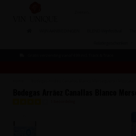
WIJN AANBIEDINGEN
BLEND Wijnfestival
The
Relatiegeschenken
Gratis verzending vanaf €99 incl. Track & Trace
Home
/
Bodegas Arrāez Canallas Blanco Merseguera / Moscatel -
Bodegas Arrāez Canallas Blanco Merse
1 beoordeling