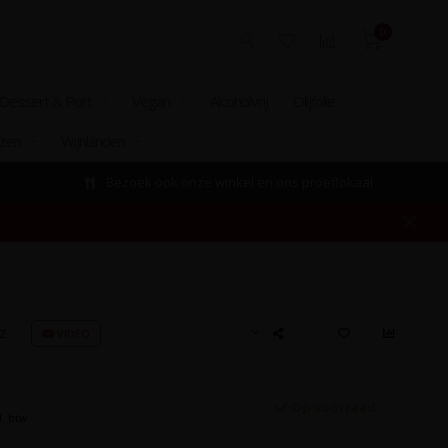
0
Dessert & Port
Vegan
Alcoholvrij
Olijfolie
izen
Wijnlanden
Bezoek ook onze winkel en ons proeflokaal
EZ
VIDEO
Op voorraad
l. btw