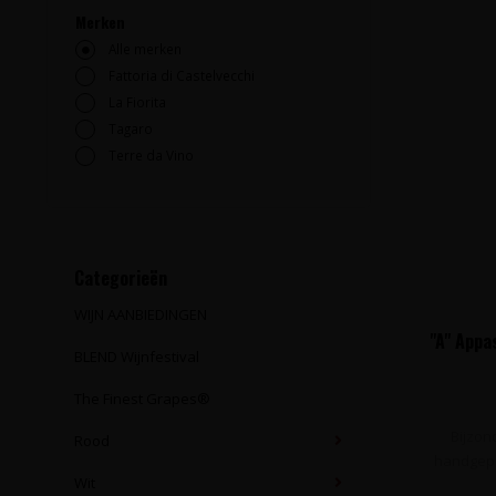
Merken
Alle merken
Fattoria di Castelvecchi
La Fiorita
Tagaro
Terre da Vino
Categorieën
WIJN AANBIEDINGEN
"A" Appa
BLEND Wijnfestival
The Finest Grapes®
Bijzon
Rood
handgepl
Wit