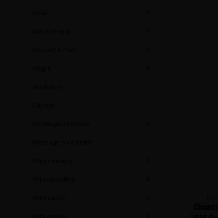
Rosé
Mousserend
Dessert & Port
Vegan
Alcoholvrij
Olijfolie
Relatiegeschenken
Message on a bottle
Wijnproeverij
Wijnpakketten
Wijnhuizen
FAT
Chianti
Wijnlanden
2019 Cas