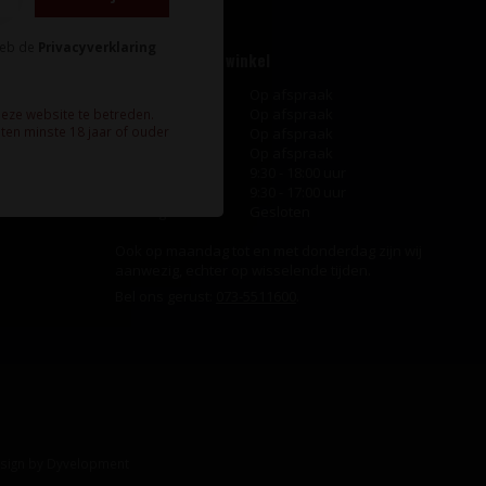
heb de
Privacyverklaring
Openingstijden winkel
Maandag
Op afspraak
Dinsdag
Op afspraak
deze website te betreden.
ten minste 18 jaar of ouder
Woensdag
Op afspraak
Donderdag
Op afspraak
Vrijdag
9:30 - 18:00 uur
Zaterdag
9:30 - 17:00 uur
Zondag
Gesloten
Ook op maandag tot en met donderdag zijn wij
aanwezig, echter op wisselende tijden.
Bel ons gerust:
073-5511600
.
sign
by
Dyvelopment