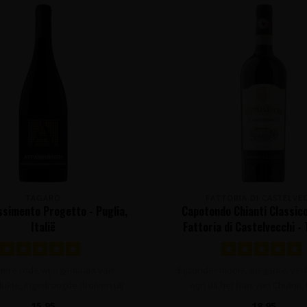
TAGARO
FATTORIA DI CASTELVE
ssimento Progetto - Puglia,
Capotondo Chianti Classico
Italië
Fattoria di Castelvecchi -
Italië
dere rode wijn gemaakt van
Bijzonder mooie, elegante, ver
ukte, ingedroogde druiven uit
wijn uit het hart van Chianti, 
Puglia in..
15,95
18,95