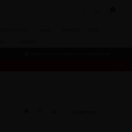
0
Dessert & Port
Vegan
Alcoholvrij
Olijfolie
izen
Wijnlanden
Bezoek ook onze winkel en ons proeflokaal