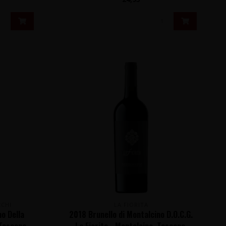
CCHI
LA FIORITA
o Della
2018 Brunello di Montalcino D.O.C.G.
 Toscane,
La Fiorita - Montalcino, Toscane,