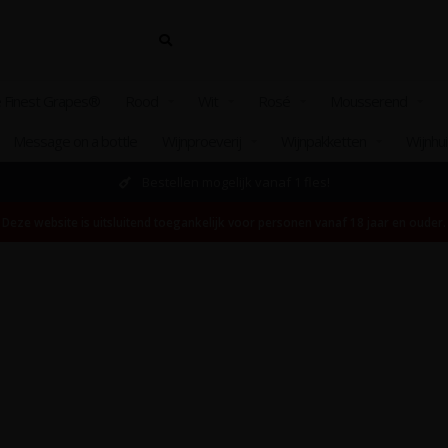
 Finest Grapes®
Rood
Wit
Rosé
Mousserend
Message on a bottle
Wijnproeverij
Wijnpakketten
Wijnhu
Bestellen mogelijk vanaf 1 fles!
Deze website is uitsluitend toegankelijk voor personen vanaf 18 jaar en ouder.