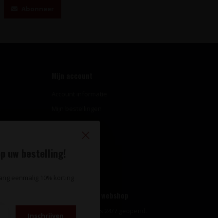
Abonneer
Mijn account
Account informatie
Mijn bestellingen
Mijn tickets
Mijn verlanglijst
p uw bestelling!
Vergelijk
Alle producten
vang eenmalig 10% korting
Openingstijden webshop
Onze webshop is 24/7 geopend.
Inschrijven