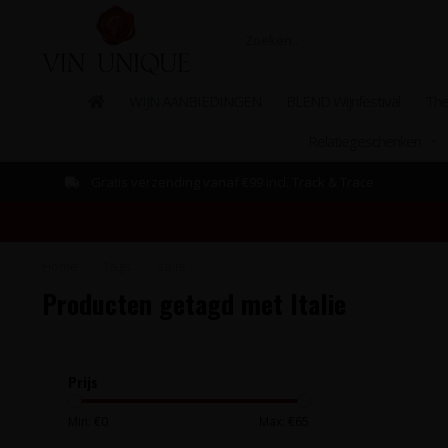
WIJN AANBIEDINGEN
BLEND Wijnfestival
The
Relatiegeschenken
Gratis verzending vanaf €99 incl. Track & Trace
Home
/
Tags
/
Italie
Producten getagd met Italie
Prijs
Min: €
0
Max: €
65