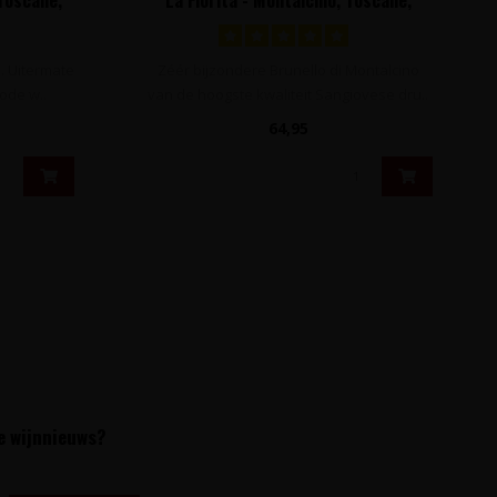
Italië
i. Uitermate
Zéér bijzondere Brunello di Montalcino
ode w..
van de hoogste kwaliteit Sangiovese dru..
64,95
te wijnnieuws?