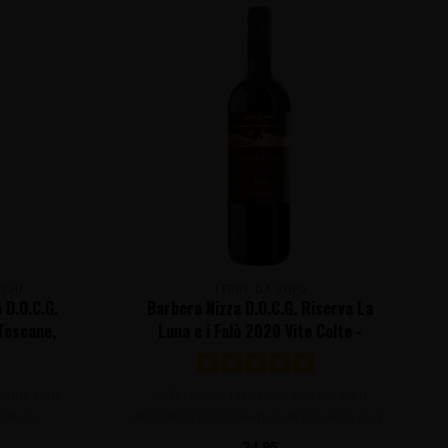
CCHI
TERRE DA VINO
 D.O.C.G.
Barbera Nizza D.O.C.G. Riserva La
 Toscane,
Luna e i Falò 2020 Vite Colte -
Piëmonte, Italië
fijnde rode
Volle, diepe, rijke rode wijn die men
het Cla..
uitsluitend produceert in de topjaren en g..
24,95