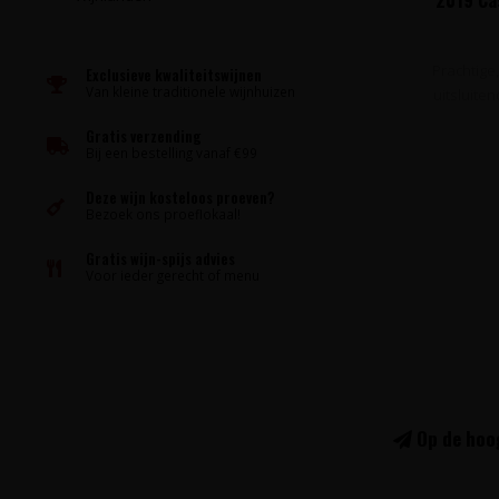
Prachtige
Exclusieve kwaliteitswijnen
Van kleine traditionele wijnhuizen
uitsluite
Gratis verzending
Bij een bestelling vanaf €99
Deze wijn kosteloos proeven?
Bezoek ons proeflokaal!
Gratis wijn-spijs advies
Voor ieder gerecht of menu
Op de hoog