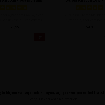
Italië
, zéér bijzondere rode wijn van
2017. De absolute top uit Chiant
nd Sangiovese druiven afkoms..
bijzondere, zéér verfijnde r
29,95
54,95
te blijven van wijnaanbiedingen, wijnproeverijen en het laats
Schrijf u in voor onze nieuwsbrief!