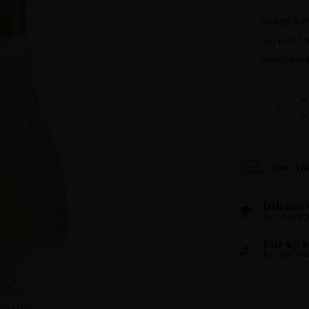
Fruitige, li
exotisch fr
ieder mome
Voor 16
Exclusieve 
Van kleine t
Deze wijn 
Bezoek ons 