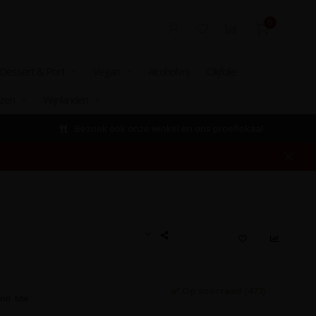
0
Dessert & Port
Vegan
Alcoholvrij
Olijfolie
izen
Wijnlanden
Bezoek ook onze winkel en ons proeflokaal
Op voorraad (477)
Incl. btw