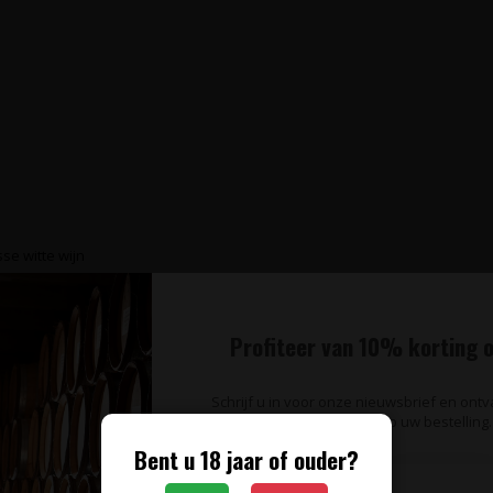
isse witte wijn
Profiteer van 10% korting o
Schrijf u in voor onze nieuwsbrief en ont
op uw bestelling.
Bent u 18 jaar of ouder?