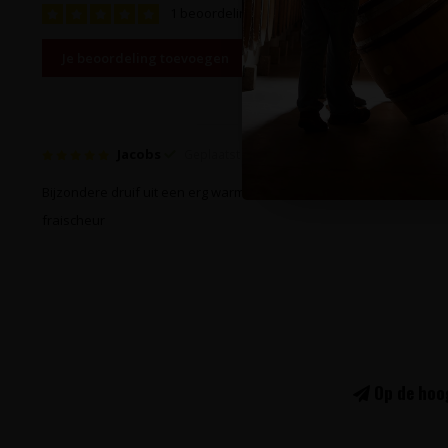
1 beoordeling
Je beoordeling toevoegen
Jacobs
Geplaatst op 20 Juni 2026 at 13:38
Bijzondere druif uit een erg warme straat maar ondanks de herkoms
fraischeur
Op de hoog