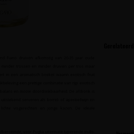
Gerelateerd
itend Fiano druiven afkomstig van 20-35 jaar oude
e minder trossen en minder druiven per tros maar
ert in een aromatisch boeket waarin exotisch fruit
kbeleving een prettige combinatie van rijp exotisch
e balans en mooie doordrinkbaarheid. De afdronk is
 uitstekend serveren als borrel- of aperitiefwijn en
 lichte visgerechten en jonge kazen. De ideale
dberoemde, voor Puglia uitermate typerende trullo.
Vermenti