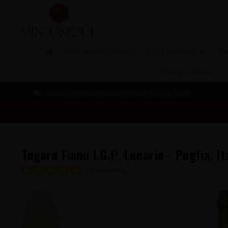
WIJN AANBIEDINGEN
BLEND Wijnfestival
The
Relatiegeschenken
Gratis verzending vanaf €99 incl. Track & Trace
Home
/
Tagaro Fiano I.G.P. Lunario - Puglia, Italië
Tagaro Fiano I.G.P. Lunario - Puglia, It
1 beoordeling