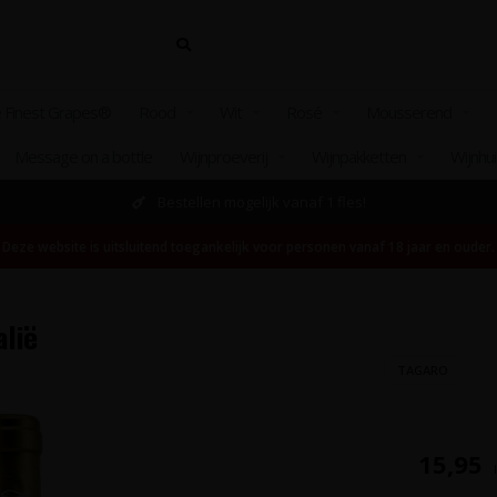
 Finest Grapes®
Rood
Wit
Rosé
Mousserend
Message on a bottle
Wijnproeverij
Wijnpakketten
Wijnhu
Bestellen mogelijk vanaf 1 fles!
Deze website is uitsluitend toegankelijk voor personen vanaf 18 jaar en ouder.
alië
TAGARO
15,95