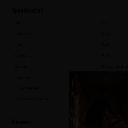
Specificaties
Kleur
Wit
Wijnstreek
Puglia
Land
Italië
Druivenras
Fiano
Smaak
Fruitige, lichtfr
Wijnhuis
Tagaro
Houdbaarheid
Enkele jaren
Serveertemperatuur
8 - 10°C
Reviews