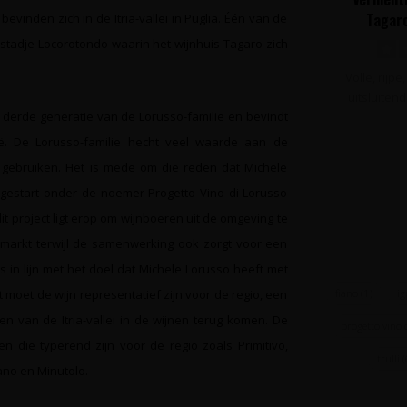
Tagaro
inden zich in de Itria-vallei in Puglia. Één van de
 stadje Locorotondo waarin het wijnhuis Tagaro zich
Volle, rijpe
uitsluiten
 derde generatie van de Lorusso-familie en bevindt
me
talië. De Lorusso-familie hecht veel waarde aan de
le gebruiken. Het is mede om die reden dat Michele
s gestart onder de noemer Progetto Vino di Lorusso
it project ligt erop om wijnboeren uit de omgeving te
tmarkt terwijl de samenwerking ook zorgt voor een
ns in lijn met het doel dat Michele Lorusso heeft met
fiano
(1)
i
t moet de wijn representatief zijn voor de regio, een
van de Itria-vallei in de wijnen terug komen. De
progetto vino 
 die typerend zijn voor de regio zoals Primitivo,
trulli
(
ano en Minutolo.