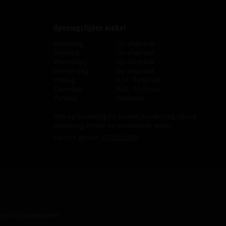
Openingstijden winkel
Maandag
Op afspraak
Dinsdag
Op afspraak
Woensdag
Op afspraak
Donderdag
Op afspraak
Vrijdag
9:30 - 18:00 uur
Zaterdag
9:30 - 17:00 uur
Zondag
Gesloten
Ook op maandag tot en met donderdag zijn wij
aanwezig, echter op wisselende tijden.
Bel ons gerust:
073-5511600
.
sign
by
Dyvelopment