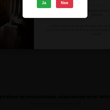
Ja
Nee
Ik meld me aan voor de nieuwsbrief en 
gelezen.
U moet minimaal 18 jaar of ouder zijn om 
Door het sluiten van deze pop-up bevestigt u 
te zijn.
t toch veel stuivend wit fruit en voldoende
te blijven van wijnaanbiedingen, wijnproeverijen en het laats
Schrijf u in voor onze nieuwsbrief!