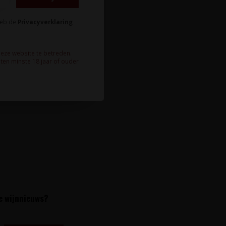
heb de
Privacyverklaring
deze website te betreden.
ten minste 18 jaar of ouder
te wijnnieuws?