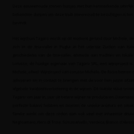
Deze eeuwenoude stenen huisjes met hun kenmerkende uiterlijk bev
bekendste dorpen om deze trulli (meervoud) te bezichtigen is het
bevindt.
Het wijnhuis Tagaro wordt op dit moment gerund door Michele, de
zich in de Itria-vallei in Puglia in het uiterste Zuiden van I
geschiedenis van de Itria-vallei, alsmede aan tradities en loka
Lorusso, de huidige eigenaar van Tagaro SRL, een wijnproject i
Michele, ofwel: Wijnproject van Lorusso Michele. De focus binnen d
adivseren en in contact te brengen met de voor hen juiste afze
algehele kwaliteitsverbetering in de wijnen. Dit laatste staat teve
Tagaro: om jaar in, jaar uit betere wijnen te produceren. Daarnaas
perfecte balans hebben en moeten de unieke aroma's en smaken 
familie werkt om deze reden dan ook veel met inheemse druiven
Negroamaro, Nero di Troia, Susumaniello, Verdeca, Bianco d'Aless