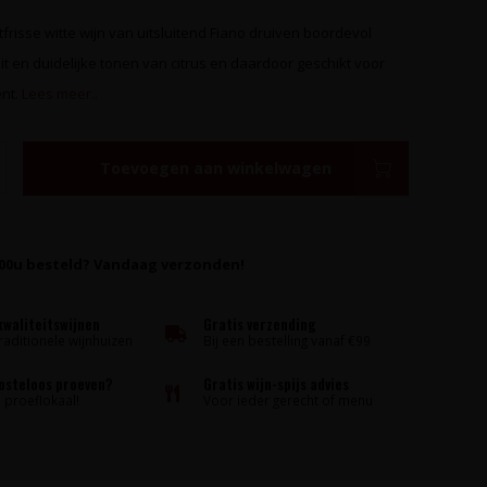
chtfrisse witte wijn van uitsluitend Fiano druiven boordevol
uit en duidelijke tonen van citrus en daardoor geschikt voor
nt.
Lees meer..
Toevoegen aan winkelwagen
:00u besteld? Vandaag verzonden!
kwaliteitswijnen
Gratis verzending
raditionele wijnhuizen
Bij een bestelling vanaf €99
kosteloos proeven?
Gratis wijn-spijs advies
proeflokaal!
Voor ieder gerecht of menu