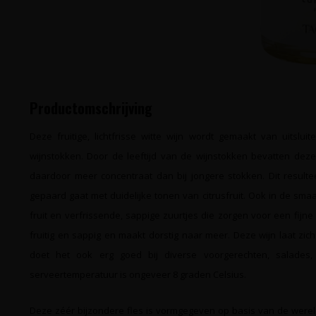
Productomschrijving
Deze fruitige, lichtfrisse witte wijn wordt gemaakt van uitslu
wijnstokken. Door de leeftijd van de wijnstokken bevatten dez
daardoor meer concentraat dan bij jongere stokken. Dit resulte
gepaard gaat met duidelijke tonen van citrusfruit. Ook in de smaa
fruit en verfrissende, sappige zuurtjes die zorgen voor een fijn
fruitig en sappig en maakt dorstig naar meer. Deze wijn laat zich
doet het ook erg goed bij diverse voorgerechten, salades,
serveertemperatuur is ongeveer 8 graden Celsius.
Deze zéér bijzondere fles is vormgegeven op basis van de werel