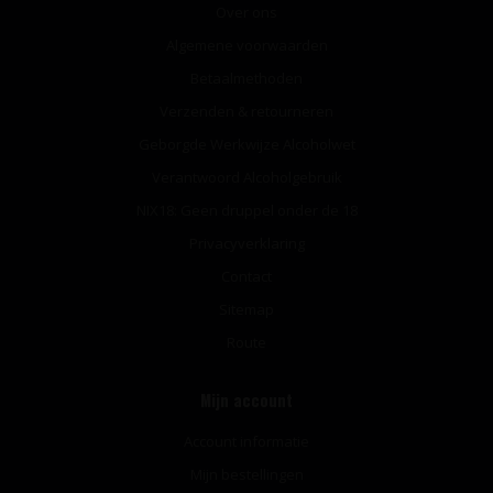
Over ons
Algemene voorwaarden
Betaalmethoden
Verzenden & retourneren
Geborgde Werkwijze Alcoholwet
Verantwoord Alcoholgebruik
NIX18: Geen druppel onder de 18
Privacyverklaring
Contact
Sitemap
Route
Mijn account
Account informatie
Mijn bestellingen