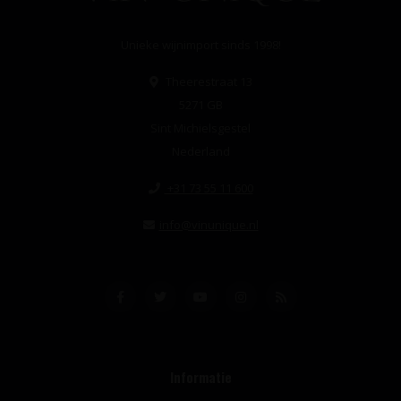
Unieke wijnimport sinds 1998!
Theerestraat 13
5271 GB
Sint Michielsgestel
Nederland
+31 73 55 11 600
info@vinunique.nl
Informatie