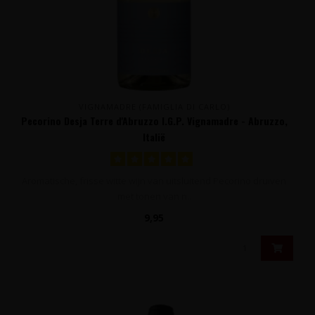
VIGNAMADRE (FAMIGLIA DI CARLO)
Pecorino Desja Terre d'Abruzzo I.G.P. Vignamadre - Abruzzo,
Italië
Aromatische, frisse witte wijn van uitsluitend Pecorino druiven
met tonen van ri..
9,95