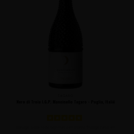
TAGARO
Nero di Troia I.G.P. Mancinello Tagaro - Puglia, Italië
Stevige, volle rode wijn met een intens fruitige neus en
smaakbeleving, met een ..