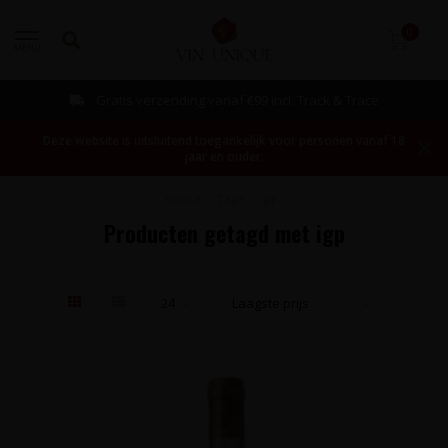
0
MENU
Bestellen mogelijk vanaf 1 fles!
Deze website is uitsluitend toegankelijk voor personen vanaf 18
jaar en ouder.
Home
/
Tags
/
igp
Producten getagd met igp