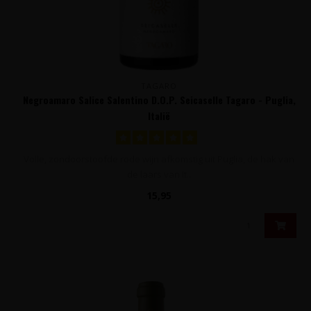
TAGARO
Negroamaro Salice Salentino D.O.P. Seicaselle Tagaro - Puglia,
Italië
Volle, zondoorstoofde rode wijn afkomstig uit Puglia, de hak van
de laars van It..
15,95