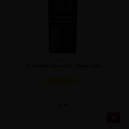
TAGARO
"A" Primitivo Tagaro I.G.P. - Puglia, Italië
Heerlijke, makkelijk te drinken rode wijn gemaakt van uitsluitend
Primitivo drui..
11,95