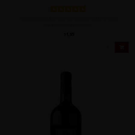
Volle, rijpe, zondoorstoofde rode wijn met in de neus
zondoorstoofd fruit, maar ..
11,95