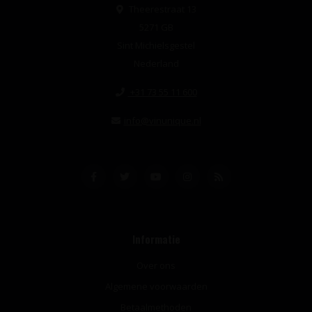
Theerestraat 13
5271 GB
Sint Michielsgestel
Nederland
+31 73 55 11 600
info@vinunique.nl
Informatie
Over ons
Algemene voorwaarden
Betaalmethoden