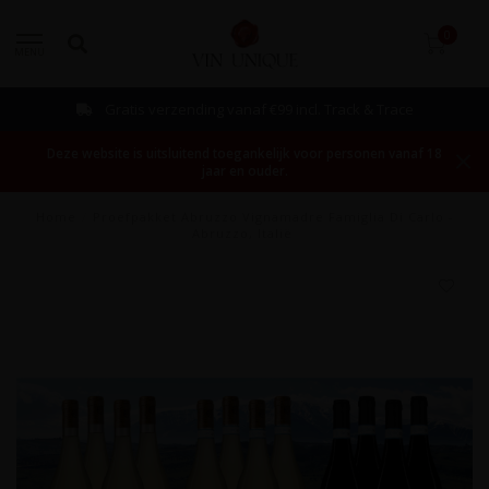
0
MENU
Gratis verzending vanaf €99 incl. Track & Trace
Deze website is uitsluitend toegankelijk voor personen vanaf 18
jaar en ouder.
Home
/
Proefpakket Abruzzo Vignamadre Famiglia Di Carlo -
Abruzzo, Italië