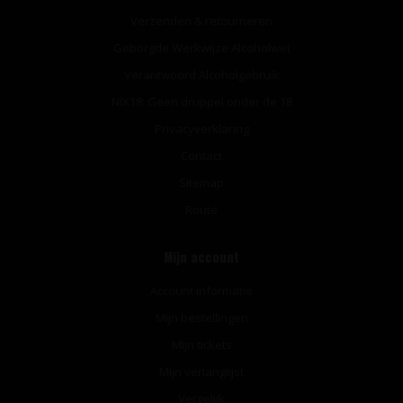
Verzenden & retourneren
Geborgde Werkwijze Alcoholwet
Verantwoord Alcoholgebruik
NIX18: Geen druppel onder de 18
Privacyverklaring
Contact
Sitemap
Route
Mijn account
Account informatie
Mijn bestellingen
Mijn tickets
Mijn verlanglijst
Vergelijk