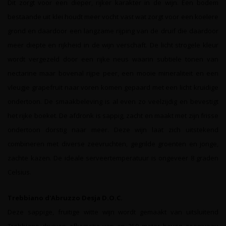
Dit zorgt voor een dieper, rijker karakter in de wijn. Een bodem
bestaande uit klei houdt meer vocht vast wat zorgt voor een koelere
grond en daardoor een langzame rijping van de druif die daardoor
meer diepte en rijkheid in de wijn verschaft. De licht strogele kleur
wordt vergezeld door een rijke neus waarin subtiele tonen van
nectarine maar bovenal rijpe peer, een mooie mineraliteit en een
vleugje grapefruit naar voren komen gepaard met een licht kruidige
ondertoon. De smaakbeleving is al even zo veelzijdig en bevestigt
het rijke boeket. De afdronk is sappig, zacht en maakt met zijn frisse
ondertoon dorstig naar meer. Deze wijn laat zich uitstekend
combineren met diverse zeevruchten, gegrilde groenten en jonge,
zachte kazen. De ideale serveertemperatuur is ongeveer 8 graden
Celsius.
Trebbiano d'Abruzzo Desja D.O.C.
Deze sappige, fruitige witte wijn wordt gemaakt van uitsluitend