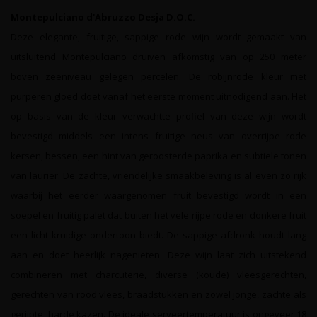
Montepulciano d'Abruzzo Desja D.O.C.
Deze elegante, fruitige, sappige rode wijn wordt gemaakt van
uitsluitend Montepulciano druiven afkomstig van op 250 meter
boven zeeniveau gelegen percelen. De robijnrode kleur met
purperen gloed doet vanaf het eerste moment uitnodigend aan. Het
op basis van de kleur verwachtte profiel van deze wijn wordt
bevestigd middels een intens fruitige neus van overrijpe rode
kersen, bessen, een hint van geroosterde paprika en subtiele tonen
van laurier. De zachte, vriendelijke smaakbeleving is al even zo rijk
waarbij het eerder waargenomen fruit bevestigd wordt in een
soepel en fruitig palet dat buiten het vele rijpe rode en donkere fruit
een licht kruidige ondertoon biedt. De sappige afdronk houdt lang
aan en doet heerlijk nagenieten. Deze wijn laat zich uitstekend
combineren met charcuterie, diverse (koude) vleesgerechten,
gerechten van rood vlees, braadstukken en zowel jonge, zachte als
gerijpte, harde kazen. De ideale serveertemperatuur is ongeveer 18