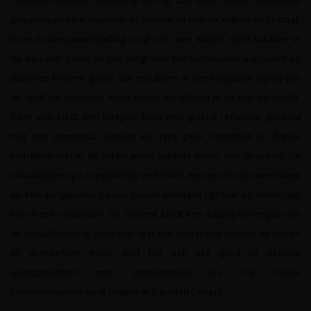
Trebbiano druiven afkomstig van op 250 meter boven zeeniveau
gelegen percelen waarvan de bodem uit klei en kalksteen bestaat.
Deze bodemsamenstelling zorgt voor een dieper, rijker karakter in
de wijn. Met name de klei zorgt voor het vasthouden van vocht en
daarmee koelere grond, wat resulteert in een langzame rijping van
de druif die daardoor meer diepte en rijkheid in de wijn verschaft.
Deze wijn biedt een lichtgele kleur met groene reflecties gepaard
met een aromatisch boeket van rijpe peer, steenfruit en florale
indrukken met in de achtergrond subtiele tonen van citrusfruit. De
smaakbeleving is toegankelijk en lichtfris met een mooie mineraliteit
en een aangename balans tussen enerzijds rijp fruit en anderzijds
een frisse ondertoon. De afdronk biedt een sappig verlengde van
de smaakbeleving. Deze wijn laat zich uitstekend serven als borrel-
of aperitiefwijn maar doet het ook erg goed bij delicate
(voor)gerechten met (geroosterde) vis. De ideale
serveertemperatuur is ongeveer 8 graden Celsius.