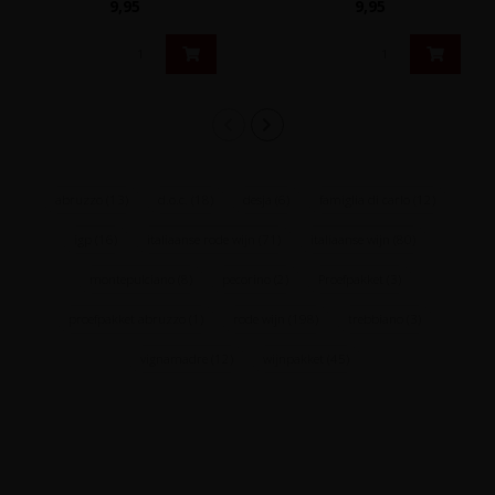
9,95
9,95
tonen van ri..
abruzzo
(13)
d.o.c.
(18)
desja
(6)
famiglia di carlo
(12)
igp
(16)
italiaanse rode wijn
(71)
italiaanse wijn
(80)
montepulciano
(8)
pecorino
(2)
Proefpakket
(3)
proefpakket abruzzo
(1)
rode wijn
(198)
trebbiano
(3)
vignamadre
(12)
wijnpakket
(45)