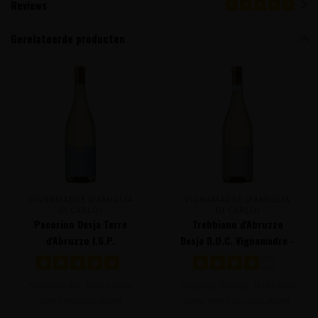
Reviews
Gerelateerde producten
VIGNAMADRE (FAMIGLIA
VIGNAMADRE (FAMIGLIA
DI CARLO)
DI CARLO)
Pecorino Desja Terre
Trebbiano d'Abruzzo
d'Abruzzo I.G.P.
Desja D.O.C. Vignamadre -
Vignamadre - Abruzzo,
Abruzzo, Italië
Italië
Aromatische, frisse witte
Sappige, fruitige, lichtfrisse
wijn van uitsluitend
witte wijn van uitsluitend
Pecorino druiven met
Trebbiano druiven met ..