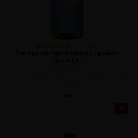
VIGNAMADRE (FAMIGLIA DI CARLO)
Pinot Grigio Desja Terre d'Abruzzo I.G.P. Vignamadre -
Abruzzo, Italië
Zachte, frisse witte wijn van uitsluitend Pinot Grigio druiven met
tonen van wit..
9,95