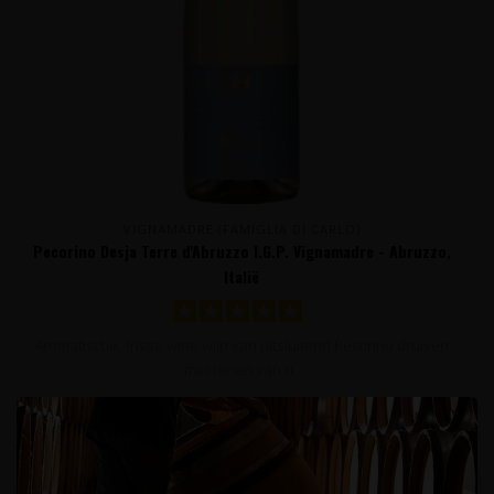
VIGNAMADRE (FAMIGLIA DI CARLO)
Pecorino Desja Terre d'Abruzzo I.G.P. Vignamadre - Abruzzo,
Italië
Aromatische, frisse witte wijn van uitsluitend Pecorino druiven
met tonen van ri..
9,95