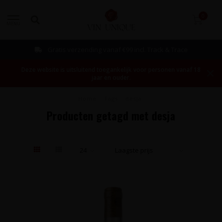
0
MENU
Gratis verzending vanaf €99 incl. Track & Trace
Deze website is uitsluitend toegankelijk voor personen vanaf 18
jaar en ouder.
Home
/
Tags
/
desja
Producten getagd met desja