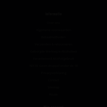
Informatie
Over ons
Algemene voorwaarden
Betaalmethoden
Verzenden & retourneren
Geborgde Werkwijze Alcoholwet
Verantwoord Alcoholgebruik
NIX18: Geen druppel onder de 18
Privacyverklaring
Contact
Sitemap
Route
Mijn account