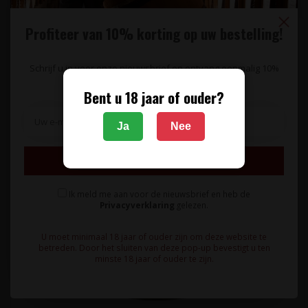
Profiteer van 10% korting op uw bestelling!
Schrijf u in voor onze nieuwsbrief en ontvang eenmalig 10%
korting op uw bestelling.
Bent u 18 jaar of ouder?
Ja
Nee
Inschrijven
Ik meld me aan voor de nieuwsbrief en heb de
Privacyverklaring
gelezen.
U moet minimaal 18 jaar of ouder zijn om deze website te
betreden. Door het sluiten van deze pop-up bevestigt u ten
minste 18 jaar of ouder te zijn.