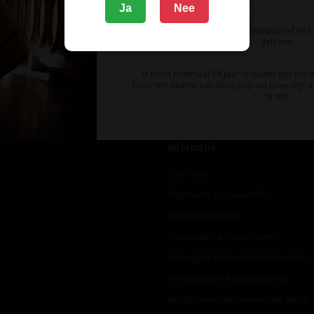
Ja
Nee
Schrijf u in voor onze nieuwsbrief!
Ik meld me aan voor de nieuwsbrief en 
gelezen.
U moet minimaal 18 jaar of ouder zijn om 
Door het sluiten van deze pop-up bevestigt u 
te zijn.
Informatie
Over ons
Algemene voorwaarden
Betaalmethoden
Verzenden & retourneren
Geborgde Werkwijze Alcoholwet
Verantwoord Alcoholgebruik
NIX18: Geen druppel onder de 18