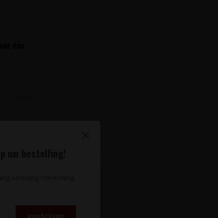
voor één
 keuze met
 U vindt de
p uw bestelling!
vang eenmalig 10% korting
Inschrijven
te wijnnieuws?