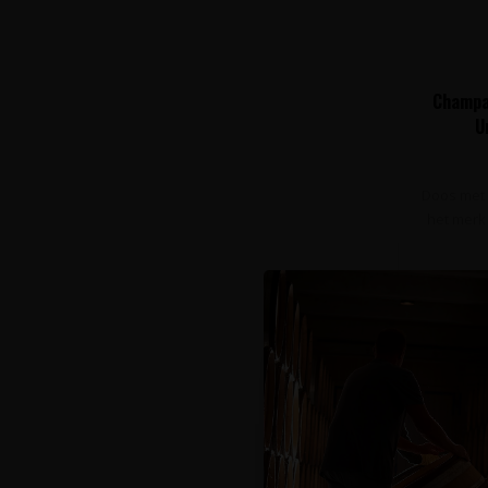
Champa
U
Doos met 
het merk 
Op de hoog