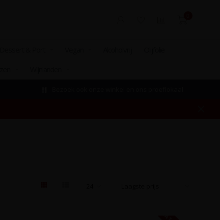
0
Dessert & Port
Vegan
Alcoholvrij
Olijfolie
izen
Wijnlanden
Bezoek ook onze winkel en ons proeflokaal