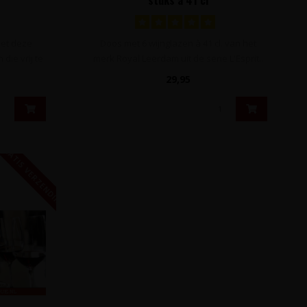
met deze
Doos met 6 wijnglazen à 41 cl. van het
die vrij te
merk Royal Leerdam uit de serie L'Esprit..
29,95
GRATIS VERZENDING!