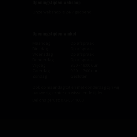
Openingstijden webshop
Onze webshop is 24/7 geopend.
Openingstijden winkel
Maandag
Op afspraak
Dinsdag
Op afspraak
Woensdag
Op afspraak
Donderdag
Op afspraak
Vrijdag
9:30 - 18:00 uur
Zaterdag
9:30 - 17:00 uur
Zondag
Gesloten
Ook op maandag tot en met donderdag zijn wij
aanwezig, echter op wisselende tijden.
Bel ons gerust:
073-5511600
.