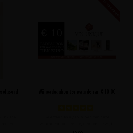
GRATIS VERZENDING!
 gelaserd
Wijncadeaubon ter waarde van € 10,00
wijnkistje
Selecteer uw eigen wijnen met deze
 maten:
wijncadeaubon, een tegoedbon die vrij te
best..
10,00