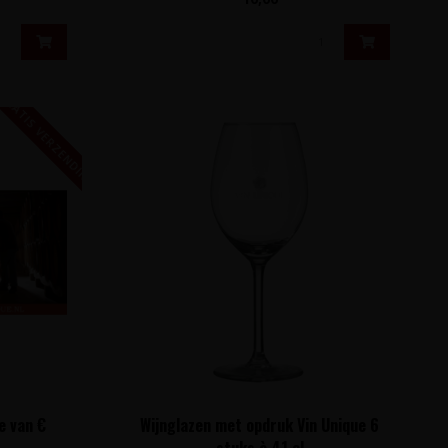
GRATIS VERZENDING!
e van €
Wijnglazen met opdruk Vin Unique 6
stuks à 41 cl