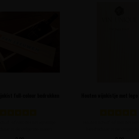
jnkist full-colour bedrukken
Houten wijnkistje met logo
huif- of niet-deksel wijnkistje
Houten schuif -of niet deksel 
kbaar in de volgende maten:
beschikbaar in de volgende
- 1 ..
- 1 ..
0,00
0,00