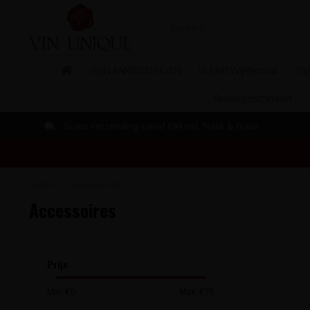
WIJN AANBIEDINGEN
BLEND Wijnfestival
The
Relatiegeschenken
Gratis verzending vanaf €99 incl. Track & Trace
Home
/
Accessoires
Accessoires
Prijs
Min: €
0
Max: €
35