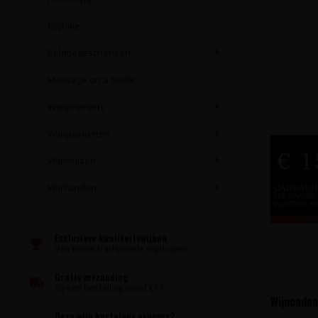
Olijfolie
Relatiegeschenken
Message on a bottle
Wijnproeverij
Wijnpakketten
Wijnhuizen
Wijnlanden
Exclusieve kwaliteitswijnen
Van kleine traditionele wijnhuizen
Gratis verzending
Bij een bestelling vanaf €99
Wijncadea
Deze wijn kosteloos proeven?