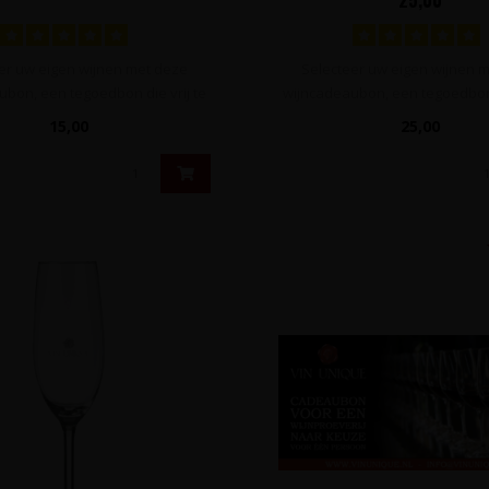
er uw eigen wijnen met deze
Selecteer uw eigen wijnen 
bon, een tegoedbon die vrij te
wijncadeaubon, een tegoedbon 
best..
best..
15,00
25,00