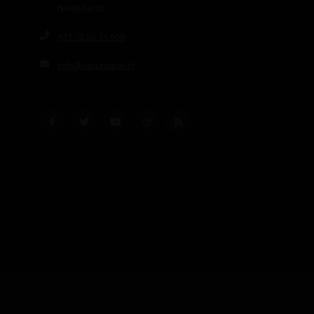
Nederland
+31 73 55 11 600
info@vinunique.nl