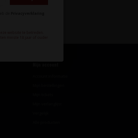
heb de
Privacyverklaring
Abonneer
deze website te betreden.
ten minste 18 jaar of ouder
Mijn account
Account informatie
Mijn bestellingen
Mijn tickets
Mijn verlanglijst
Vergelijk
Alle producten