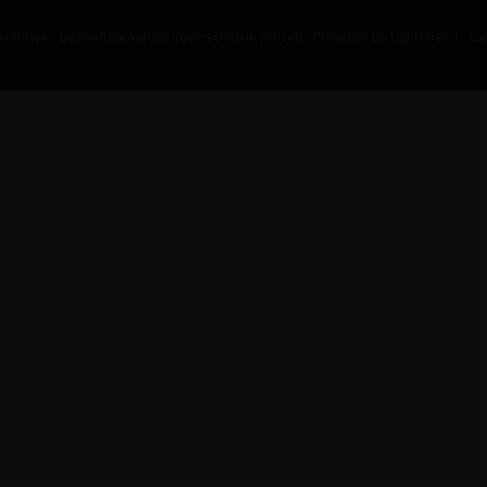
 Unique - bijzondere wijnen voor scherpe prijzen - Powered by
Lightspeed
-
De