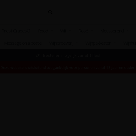
 Finest Grapes®
Rood
Wit
Rosé
Mousserend
Message on a bottle
Wijnproeverij
Wijnpakketten
Wijnhu
Bestellen mogelijk vanaf 1 fles!
Deze website is uitsluitend toegankelijk voor personen vanaf 18 jaar en ouder.