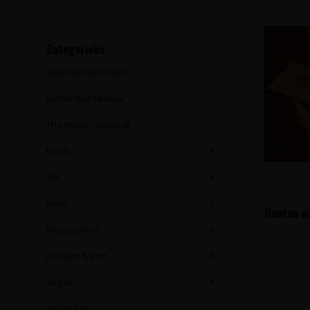
Categorieën
WIJN AANBIEDINGEN
BLEND Wijnfestival
The Finest Grapes®
Rood
Wit
Rosé
Houten wi
Mousserend
Dessert & Port
Houten sc
Vegan
beschi
Alcoholvrij