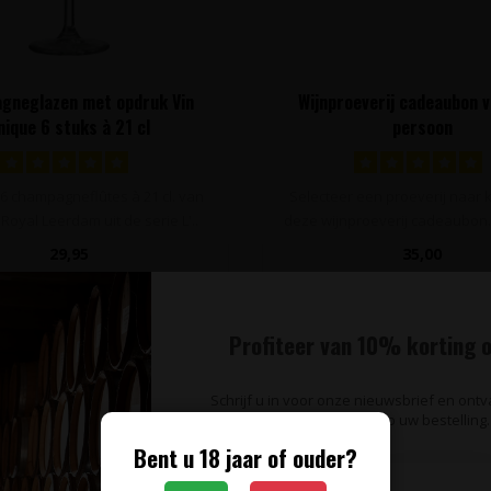
gneglazen met opdruk Vin
Wijnproeverij cadeaubon 
nique 6 stuks à 21 cl
persoon
6 champagneflûtes à 21 cl. van
Selecteer een proeverij naar
Royal Leerdam uit de serie L'..
deze wijnproeverij cadeaubon.
..
29,95
35,00
Profiteer van 10% korting o
Schrijf u in voor onze nieuwsbrief en ont
op uw bestelling.
Bent u 18 jaar of ouder?
te blijven van wijnaanbiedingen, wijnproeverijen en het laats