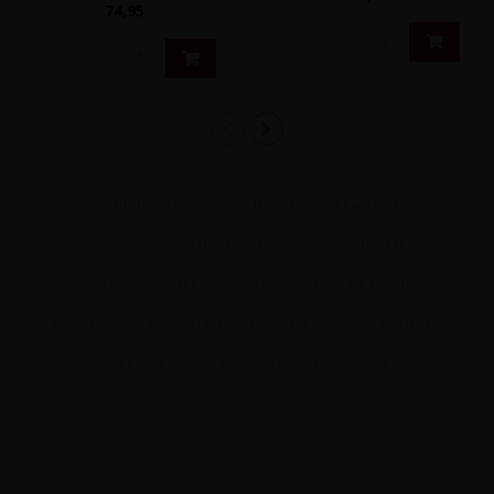
kwaliteitswijnen heeft
74,95
opgeleverd en d..
3e cru
(4)
bordeaux
(104)
cabernet franc
(67)
cabernet sauvignon
(150)
chateau langoa barton
(1)
franse rode wijn
(125)
franse wijn
(177)
gcc 1855
(5)
grand cru classe en 1855
(34)
merlot
(147)
rode wijn
(201)
saint-julien
(12)
troisieme grand cru classe
(4)