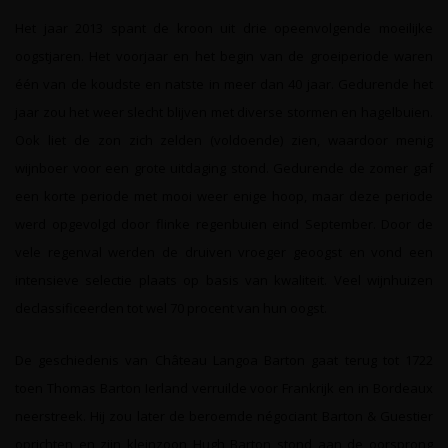
Het jaar 2013 spant de kroon uit drie opeenvolgende moeilijke
oogstjaren. Het voorjaar en het begin van de groeiperiode waren
één van de koudste en natste in meer dan 40 jaar. Gedurende het
jaar zou het weer slecht blijven met diverse stormen en hagelbuien.
Ook liet de zon zich zelden (voldoende) zien, waardoor menig
wijnboer voor een grote uitdaging stond. Gedurende de zomer gaf
een korte periode met mooi weer enige hoop, maar deze periode
werd opgevolgd door flinke regenbuien eind September. Door de
vele regenval werden de druiven vroeger geoogst en vond een
intensieve selectie plaats op basis van kwaliteit. Veel wijnhuizen
declassificeerden tot wel 70 procent van hun oogst.
De geschiedenis van Château Langoa Barton gaat terug tot 1722
toen Thomas Barton Ierland verruilde voor Frankrijk en in Bordeaux
neerstreek. Hij zou later de beroemde négociant Barton & Guestier
oprichten en zijn kleinzoon Hugh Barton stond aan de oorsprong