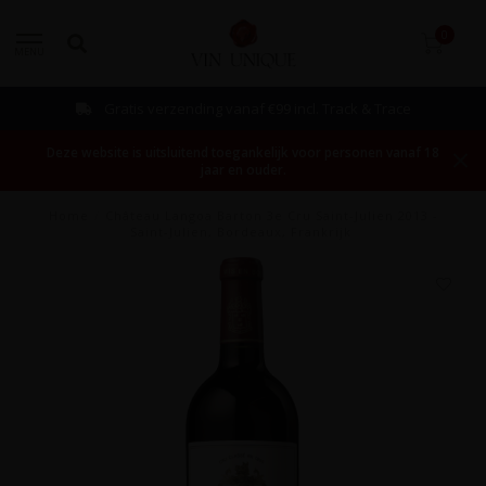
0
MENU
Gratis verzending vanaf €99 incl. Track & Trace
Deze website is uitsluitend toegankelijk voor personen vanaf 18
jaar en ouder.
Home
/
Château Langoa Barton 3e Cru Saint-Julien 2013 -
Saint-Julien, Bordeaux, Frankrijk