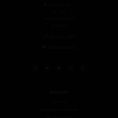
Theerestraat 13
5271 GB
Sint Michielsgestel
Nederland
+31 73 55 11 600
info@vinunique.nl
Informatie
Over ons
Algemene voorwaarden
Betaalmethoden