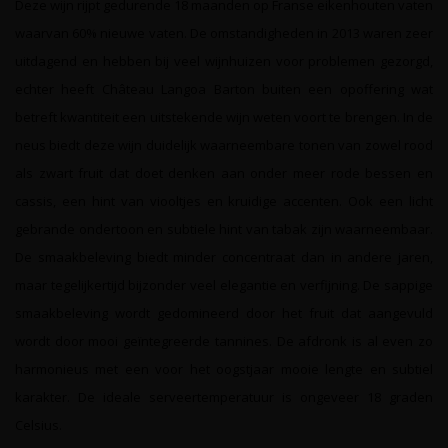
Deze wijn rijpt gedurende 18 maanden op Franse eikenhouten vaten
waarvan 60% nieuwe vaten. De omstandigheden in 2013 waren zeer
uitdagend en hebben bij veel wijnhuizen voor problemen gezorgd,
echter heeft Château Langoa Barton buiten een opoffering wat
betreft kwantiteit een uitstekende wijn weten voort te brengen. In de
neus biedt deze wijn duidelijk waarneembare tonen van zowel rood
als zwart fruit dat doet denken aan onder meer rode bessen en
cassis, een hint van viooltjes en kruidige accenten. Ook een licht
gebrande ondertoon en subtiele hint van tabak zijn waarneembaar.
De smaakbeleving biedt minder concentraat dan in andere jaren,
maar tegelijkertijd bijzonder veel elegantie en verfijning. De sappige
smaakbeleving wordt gedomineerd door het fruit dat aangevuld
wordt door mooi geïntegreerde tannines. De afdronk is al even zo
harmonieus met een voor het oogstjaar mooie lengte en subtiel
karakter. De ideale serveertemperatuur is ongeveer 18 graden
Celsius.