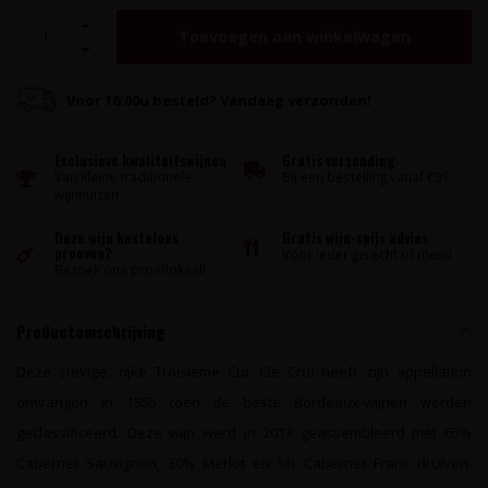
Toevoegen aan winkelwagen
Voor 16:00u besteld? Vandaag verzonden!
Exclusieve kwaliteitswijnen
Gratis verzending
Van kleine traditionele
Bij een bestelling vanaf €99
wijnhuizen
Deze wijn kosteloos
Gratis wijn-spijs advies
proeven?
Voor ieder gerecht of menu
Bezoek ons proeflokaal!
Productomschrijving
Deze stevige, rijke Troisième Cur (3e Cru) heeft zijn appellation
ontvangen in 1855 toen de beste Bordeaux-wijnen werden
geclassificeerd. Deze wijn werd in 2013 geassembleerd met 65%
Cabernet Sauvignon, 30% Merlot en 5% Cabernet Franc druiven.