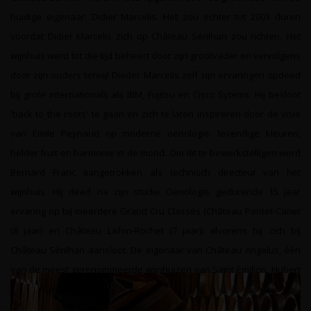
huidige eigenaar: Didier Marcelis. Het zou echter tot 2003 duren
voordat Didier Marcelis zich op Château Sérilhan zou richten. Het
wijnhuis werd tot die tijd beheert door zijn grootvader en vervolgens
door zijn ouders terwijl Dieder Marcelis zelf zijn ervaringen opdeed
bij grote internationals als IBM, Fujitsu en Cisco Sytems. Hij besloot
'back to the roots' te gaan en zich te laten inspireren door de visie
van Émile Peynaud op moderne oenologie: levendige kleuren,
helder fruit en harmonie in de mond. Om dit te bewerkstelligen werd
Bernard Franc aangetrokken als technisch directeur van het
wijnhuis. Hij deed na zijn studie Oenologie gedurende 15 jaar
ervaring op bij meerdere Grand Cru Classés (Château Pontet-Canet
(8 jaar) en Château Lafon-Rochet (7 jaar)) alvorens hij zich bij
Château Sérilhan aansloot. De eigenaar van Château Angelus, één
van de meest gerenommeerde wijnhuizen van Saint-Emilion, Hubert
de Boüard werd aangetrokken als adviseur van Château Sérilhan.
Deze grote, bekende namen werden niet voor niets aangetrokken.