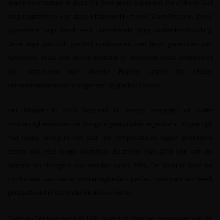
kracht en structuur in deze Cru Bourgeois Supérieur. De afdronk laat
lang nagenieten van deze uitzonderlijk mooie Saint-Estèphe. Deze
bijzondere wijn biedt een uitstekende prijs-kwaliteitverhouding!
Deze wijn laat zich perfect combineren met mooi gerechten van
rundvlees zoals een mooie biefstuk of entrecote maar combineert
ook uitstekend met diverse Franse kazen. De ideale
serveertemperatuur is ongeveer 18 graden Celsius.
Het klimaat in 2018 bestond in eerste instantie uit natte
omstandigheden met de hoogste gemiddelde regenval in 20 jaar tijd,
met name vroeg in het jaar. De temperaturen lagen gemiddeld
echter ook veel hoger waardoor de zomer van 2018 één van de
heetste en droogste zou worden sinds 1996. De bloei is door de
combinatie van deze omstandigheden perfect verlopen en heeft
geresulteerd in uitzonderlijk mooie wijnen.
Château Sérilhan werd in 1982 opgericht door de grootvader van de