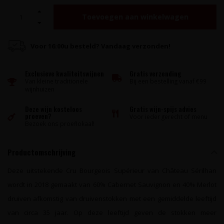
Toevoegen aan winkelwagen
Voor 16:00u besteld? Vandaag verzonden!
Exclusieve kwaliteitswijnen
Gratis verzending
Van kleine traditionele
Bij een bestelling vanaf €99
wijnhuizen
Deze wijn kosteloos
Gratis wijn-spijs advies
proeven?
Voor ieder gerecht of menu
Bezoek ons proeflokaal!
Productomschrijving
Deze uitstekende Cru Bourgeois Supérieur van Château Sérilhan
wordt in 2018 gemaakt van 60% Cabernet Sauvignon en 40% Merlot
druiven afkomstig van druivenstokken met een gemiddelde leeftijd
van circa 35 jaar. Op deze leeftijd geven de stokken meer