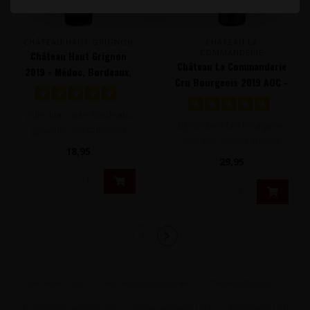
CHÂTEAU HAUT GRIGNON
CHÂTEAU LA
COMMANDERIE
Château Haut Grignon
Château La Commanderie
2019 - Médoc, Bordeaux,
Cru Bourgeois 2019 AOC -
Frankrijk
Saint-Estèphe, Bordeaux,
Frankrijk
Volle, klassieke Bordeaux
Bijzondere Cru Bourgeois
gemaakt van Cabernet
met AOC Saint-Estèphe
Sauvignon, Merlot en Petit
18,95
appalation gemaakt van
Verdot..
29,95
Merlot (5..
bordeaux
(100)
cabernet sauvignon
(146)
château sérilhan
(1)
cru bourgeois superieur
(2)
franse rode wijn
(121)
franse wijn
(174)