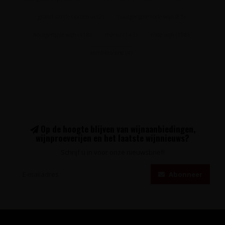
grand vin de bordeaux
(2)
houtgerijpte rode wijn
(85)
houtgerijpte wijn
(118)
merlot
(143)
rode wijn
(198)
saint-estephe
(4)
Op de hoogte blijven van wijnaanbiedingen,
wijnproeverijen en het laatste wijnnieuws?
Schrijf u in voor onze nieuwsbrief!
Abonneer