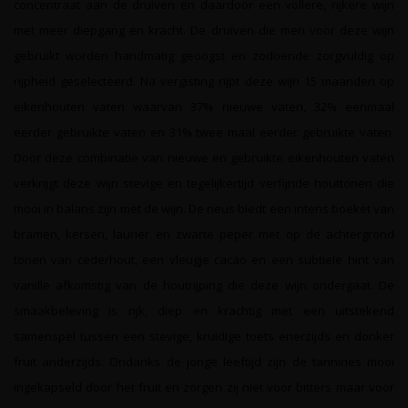
concentraat aan de druiven en daardoor een vollere, rijkere wijn
met meer diepgang en kracht. De druiven die men voor deze wijn
gebruikt worden handmatig geoogst en zodoende zorgvuldig op
rijpheid geselecteerd. Na vergisting rijpt deze wijn 15 maanden op
eikenhouten vaten waarvan 37% nieuwe vaten, 32% eenmaal
eerder gebruikte vaten en 31% twee maal eerder gebruikte vaten.
Door deze combinatie van nieuwe en gebruikte eikenhouten vaten
verkrijgt deze wijn stevige en tegelijkertijd verfijnde houttonen die
mooi in balans zijn met de wijn. De neus biedt een intens boeket van
bramen, kersen, laurier en zwarte peper met op de achtergrond
tonen van cederhout, een vleugje cacao en een subtiele hint van
vanille afkomstig van de houtrijping die deze wijn ondergaat. De
smaakbeleving is rijk, diep en krachtig met een uitstekend
samenspel tussen een stevige, kruidige toets enerzijds en donker
fruit anderzijds. Ondanks de jonge leeftijd zijn de tannines mooi
ingekapseld door het fruit en zorgen zij niet voor bitters maar voor