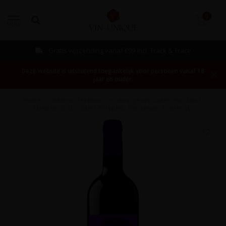
0
MENU
Gratis verzending vanaf €99 incl. Track & Trace
Deze website is uitsluitend toegankelijk voor personen vanaf 18
jaar en ouder.
Home
/
Château Sérilhan Cru Bourgeois Supérieur Saint-
Estèphe 2018 - Saint-Estèphe, Bordeaux, Frankrijk